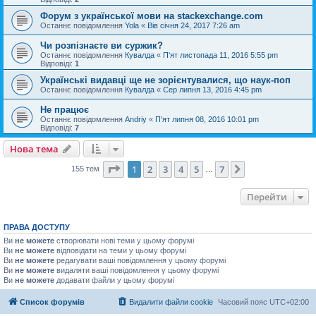
Форум з української мови на stackexchange.com
Останнє повідомлення
Yola
«
Вів січня 24, 2017 7:26 am
Чи розпізнаєте ви суржик?
Останнє повідомлення
Кувалда
«
П'ят листопада 11, 2016 5:55 pm
Відповіді:
1
Українські видавці ще не зорієнтувалися, що наук-поп
Останнє повідомлення
Кувалда
«
Сер липня 13, 2016 4:45 pm
Не працює
Останнє повідомлення
Andriy
«
П'ят липня 08, 2016 10:01 pm
Відповіді:
7
Нова тема
Сторінка
1
з
7
1
2
3
4
5
7
Далі
155 тем
…
Перейти
ПРАВА ДОСТУПУ
Ви
не можете
створювати нові теми у цьому форумі
Ви
не можете
відповідати на теми у цьому форумі
Ви
не можете
редагувати ваші повідомлення у цьому форумі
Ви
не можете
видаляти ваші повідомлення у цьому форумі
Ви
не можете
додавати файли у цьому форумі
Список форумів
Видалити файли cookie
Часовий пояс
UTC+02:00