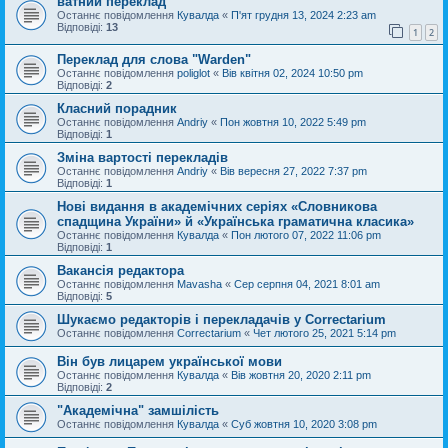
ватний переклад
Останнє повідомлення
Кувалда
«
П'ят грудня 13, 2024 2:23 am
Відповіді:
13
1
2
Переклад для слова "Warden"
Останнє повідомлення
poliglot
«
Вів квітня 02, 2024 10:50 pm
Відповіді:
2
Класний порадник
Останнє повідомлення
Andriy
«
Пон жовтня 10, 2022 5:49 pm
Відповіді:
1
Зміна вартості перекладів
Останнє повідомлення
Andriy
«
Вів вересня 27, 2022 7:37 pm
Відповіді:
1
Нові видання в академічних серіях «Словникова
спадщина України» й «Українська граматична класика»
Останнє повідомлення
Кувалда
«
Пон лютого 07, 2022 11:06 pm
Відповіді:
1
Вакансія редактора
Останнє повідомлення
Mavasha
«
Сер серпня 04, 2021 8:01 am
Відповіді:
5
Шукаємо редакторів і перекладачів у Correctarium
Останнє повідомлення
Correctarium
«
Чет лютого 25, 2021 5:14 pm
Він був лицарем української мови
Останнє повідомлення
Кувалда
«
Вів жовтня 20, 2020 2:11 pm
Відповіді:
2
"Академічна" замшілість
Останнє повідомлення
Кувалда
«
Суб жовтня 10, 2020 3:08 pm