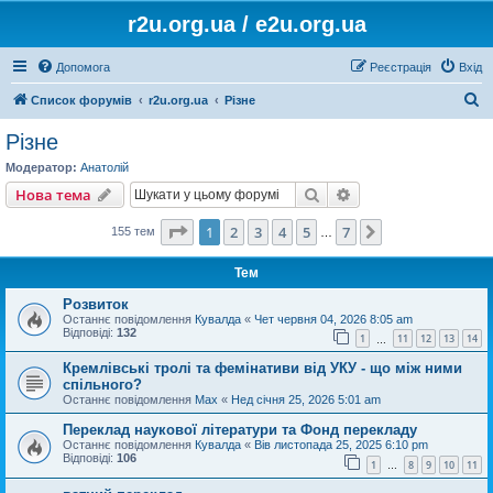
r2u.org.ua / e2u.org.ua
Допомога
Реєстрація
Вхід
П
Список форумів
r2u.org.ua
Різне
о
Різне
ш
Модератор:
Анатолій
у
Пошук
Розширений пошу
Нова тема
к
Сторінка
1
з
7
1
2
3
4
5
7
Далі
155 тем
…
Тем
Розвиток
Останнє повідомлення
Кувалда
«
Чет червня 04, 2026 8:05 am
Відповіді:
132
1
11
12
13
14
…
Кремлівські тролі та фемінативи від УКУ - що між ними
спільного?
Останнє повідомлення
Max
«
Нед січня 25, 2026 5:01 am
Переклад наукової літератури та Фонд перекладу
Останнє повідомлення
Кувалда
«
Вів листопада 25, 2025 6:10 pm
Відповіді:
106
1
8
9
10
11
…