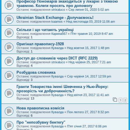
Професор Пономарів знаходиться у лікарні з тяжкою
травмою. Колеги просять про допомогу
Останнє повідомлення
strixaluco
«
Сер липня 01, 2020 5:02 am
Ukrainian Stack Exchange - Долучаємось!
Останнє повідомлення
kaamos
«
Нед листопада 03, 2019 11:06 am
Скільки і що читають українці
Останнє повідомлення
Карина567
«
П'ят травня 10, 2019 8:47 am
Відповіді:
1
Оригінал правопису-1928
Останнє повідомлення
Кувалда
«
Нед жовтня 15, 2017 1:48 pm
Відповіді:
1
Доступ до словників через DICT (RFC 2229)
Останнє повідомлення
strixaluco
«
Нед червня 25, 2017 7:21 am
Відповіді:
4
Розбудова словника
Останнє повідомлення
Кувалда
«
Сер червня 14, 2017 12:59 pm
Відповіді:
3
Гранти Товариства імені Шевченка у Нью-Йорку:
прозорість чи доброчинність?
Останнє повідомлення
Кувалда
«
Нед квітня 23, 2017 11:41 am
Відповіді:
13
1
2
Нова правописна комісія
Останнє повідомлення
Кувалда
«
Пон лютого 27, 2017 8:32 pm
Відповіді:
6
Про "непозбувну бентегу"
Останнє повідомлення
Кувалда
«
П'ят січня 27, 2017 6:06 pm
Відповіді:
2