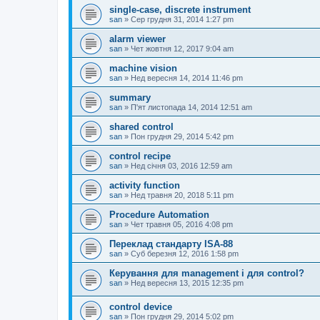
single-case, discrete instrument
san
»
Сер грудня 31, 2014 1:27 pm
alarm viewer
san
»
Чет жовтня 12, 2017 9:04 am
machine vision
san
»
Нед вересня 14, 2014 11:46 pm
summary
san
»
П'ят листопада 14, 2014 12:51 am
shared control
san
»
Пон грудня 29, 2014 5:42 pm
control recipe
san
»
Нед січня 03, 2016 12:59 am
activity function
san
»
Нед травня 20, 2018 5:11 pm
Procedure Automation
san
»
Чет травня 05, 2016 4:08 pm
Переклад стандарту ISA-88
san
»
Суб березня 12, 2016 1:58 pm
Керування для management і для control?
san
»
Нед вересня 13, 2015 12:35 pm
control device
san
»
Пон грудня 29, 2014 5:02 pm