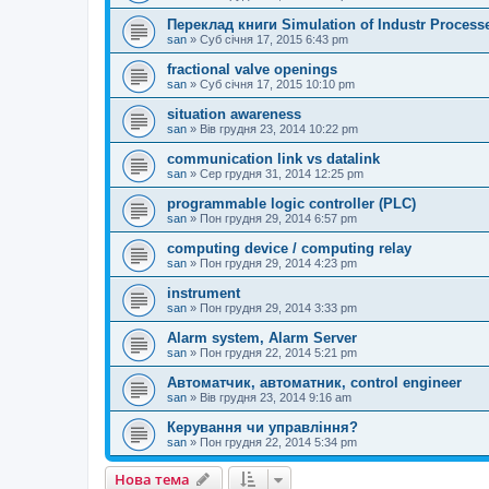
Переклад книги Simulation of Industr Processe
san
»
Суб січня 17, 2015 6:43 pm
fractional valve openings
san
»
Суб січня 17, 2015 10:10 pm
situation awareness
san
»
Вів грудня 23, 2014 10:22 pm
communication link vs datalink
san
»
Сер грудня 31, 2014 12:25 pm
programmable logic controller (PLC)
san
»
Пон грудня 29, 2014 6:57 pm
computing device / computing relay
san
»
Пон грудня 29, 2014 4:23 pm
instrument
san
»
Пон грудня 29, 2014 3:33 pm
Alarm system, Alarm Server
san
»
Пон грудня 22, 2014 5:21 pm
Автоматчик, автоматник, control engineer
san
»
Вів грудня 23, 2014 9:16 am
Керування чи управління?
san
»
Пон грудня 22, 2014 5:34 pm
Нова тема