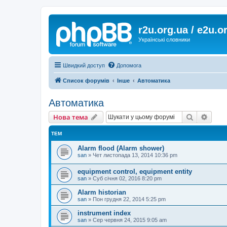
r2u.org.ua / e2u.o
Українські словники
Швидкий доступ
Допомога
Список форумів
Інше
Автоматика
Автоматика
Пошук
Розш
Нова тема
ТЕМ
Alarm flood (Alarm shower)
san
»
Чет листопада 13, 2014 10:36 pm
equipment control, equipment entity
san
»
Суб січня 02, 2016 8:20 pm
Alarm historian
san
»
Пон грудня 22, 2014 5:25 pm
instrument index
san
»
Сер червня 24, 2015 9:05 am