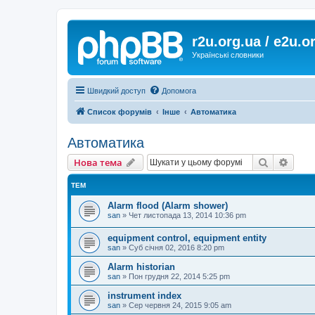
r2u.org.ua / e2u.o
Українські словники
Швидкий доступ
Допомога
Список форумів
Інше
Автоматика
Автоматика
Пошук
Розш
Нова тема
ТЕМ
Alarm flood (Alarm shower)
san
»
Чет листопада 13, 2014 10:36 pm
equipment control, equipment entity
san
»
Суб січня 02, 2016 8:20 pm
Alarm historian
san
»
Пон грудня 22, 2014 5:25 pm
instrument index
san
»
Сер червня 24, 2015 9:05 am