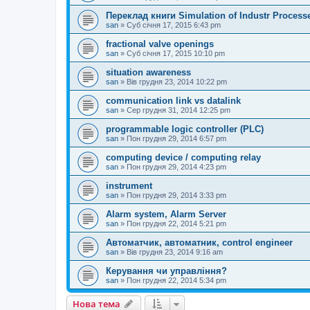
Переклад книги Simulation of Industr Processe
san
»
Суб січня 17, 2015 6:43 pm
fractional valve openings
san
»
Суб січня 17, 2015 10:10 pm
situation awareness
san
»
Вів грудня 23, 2014 10:22 pm
communication link vs datalink
san
»
Сер грудня 31, 2014 12:25 pm
programmable logic controller (PLC)
san
»
Пон грудня 29, 2014 6:57 pm
computing device / computing relay
san
»
Пон грудня 29, 2014 4:23 pm
instrument
san
»
Пон грудня 29, 2014 3:33 pm
Alarm system, Alarm Server
san
»
Пон грудня 22, 2014 5:21 pm
Автоматчик, автоматник, control engineer
san
»
Вів грудня 23, 2014 9:16 am
Керування чи управління?
san
»
Пон грудня 22, 2014 5:34 pm
Нова тема