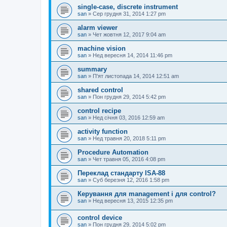
single-case, discrete instrument
san
»
Сер грудня 31, 2014 1:27 pm
alarm viewer
san
»
Чет жовтня 12, 2017 9:04 am
machine vision
san
»
Нед вересня 14, 2014 11:46 pm
summary
san
»
П'ят листопада 14, 2014 12:51 am
shared control
san
»
Пон грудня 29, 2014 5:42 pm
control recipe
san
»
Нед січня 03, 2016 12:59 am
activity function
san
»
Нед травня 20, 2018 5:11 pm
Procedure Automation
san
»
Чет травня 05, 2016 4:08 pm
Переклад стандарту ISA-88
san
»
Суб березня 12, 2016 1:58 pm
Керування для management і для control?
san
»
Нед вересня 13, 2015 12:35 pm
control device
san
»
Пон грудня 29, 2014 5:02 pm