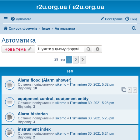
r2u.org.ua / e2u.org.ua
Допомога
Реєстрація
Вхід
П
Список форумів
Інше
Автоматика
о
Автоматика
ш
Пошук
Розширений пошу
Нова тема
у
к
1
2
Далі
29 тем
Тем
Alarm flood (Alarm shower)
Останнє повідомлення
sikemo
«
П'ят квітня 30, 2021 5:32 pm
Відповіді:
10
1
2
equipment control, equipment entity
Останнє повідомлення
sikemo
«
П'ят квітня 30, 2021 5:28 pm
Відповіді:
3
Alarm historian
Останнє повідомлення
sikemo
«
П'ят квітня 30, 2021 5:25 pm
Відповіді:
3
instrument index
Останнє повідомлення
sikemo
«
П'ят квітня 30, 2021 5:24 pm
Відповіді:
2