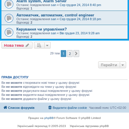
Alarm system, Alarm Server
Останнє повідомлення
san
«
Сер грудня 24, 2014 8:40 pm
Відповіді:
1
Автоматчик, автоматник, control engineer
Останнє повідомлення
san
«
Сер грудня 24, 2014 8:18 pm
Відповіді:
2
Керування чи управління?
Останнє повідомлення
san
«
Вів грудня 23, 2014 9:28 am
Відповіді:
2
Нова тема
1
2
Далі
29 тем
Перейти
ПРАВА ДОСТУПУ
Ви
не можете
створювати нові теми у цьому форумі
Ви
не можете
відповідати на теми у цьому форумі
Ви
не можете
редагувати ваші повідомлення у цьому форумі
Ви
не можете
видаляти ваші повідомлення у цьому форумі
Ви
не можете
додавати файли у цьому форумі
Список форумів
Видалити файли cookie
Часовий пояс
UTC+02:00
Працює на
phpBB
® Forum Software © phpBB Limited
Український переклад © 2005-2023
Українська підтримка phpBB