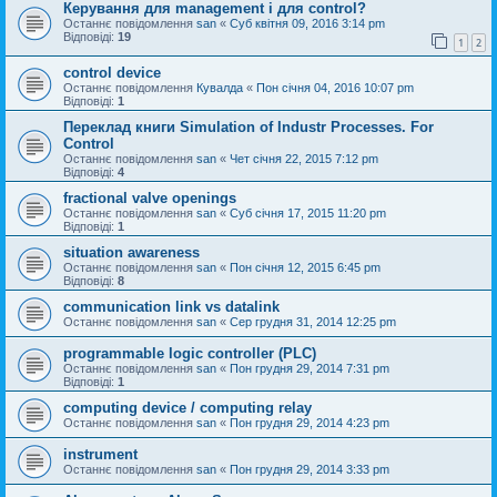
Керування для management і для control?
Останнє повідомлення
san
«
Суб квітня 09, 2016 3:14 pm
Відповіді:
19
1
2
control device
Останнє повідомлення
Кувалда
«
Пон січня 04, 2016 10:07 pm
Відповіді:
1
Переклад книги Simulation of Industr Processes. For
Control
Останнє повідомлення
san
«
Чет січня 22, 2015 7:12 pm
Відповіді:
4
fractional valve openings
Останнє повідомлення
san
«
Суб січня 17, 2015 11:20 pm
Відповіді:
1
situation awareness
Останнє повідомлення
san
«
Пон січня 12, 2015 6:45 pm
Відповіді:
8
communication link vs datalink
Останнє повідомлення
san
«
Сер грудня 31, 2014 12:25 pm
programmable logic controller (PLC)
Останнє повідомлення
san
«
Пон грудня 29, 2014 7:31 pm
Відповіді:
1
computing device / computing relay
Останнє повідомлення
san
«
Пон грудня 29, 2014 4:23 pm
instrument
Останнє повідомлення
san
«
Пон грудня 29, 2014 3:33 pm