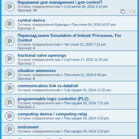
Керування для management і для control?
Останнє повідомлення
san
«
Суб квітня 09, 2016 3:14 pm
Відповіді:
19
1
2
control device
Останнє повідомлення
Кувалда
«
Пон січня 04, 2016 10:07 pm
Відповіді:
1
Переклад книги Simulation of Industr Processes. For
Control
Останнє повідомлення
san
«
Чет січня 22, 2015 7:12 pm
Відповіді:
4
fractional valve openings
Останнє повідомлення
san
«
Суб січня 17, 2015 11:20 pm
Відповіді:
1
situation awareness
Останнє повідомлення
san
«
Пон січня 12, 2015 6:45 pm
Відповіді:
8
communication link vs datalink
Останнє повідомлення
san
«
Сер грудня 31, 2014 12:25 pm
programmable logic controller (PLC)
Останнє повідомлення
san
«
Пон грудня 29, 2014 7:31 pm
Відповіді:
1
computing device / computing relay
Останнє повідомлення
san
«
Пон грудня 29, 2014 4:23 pm
instrument
Останнє повідомлення
san
«
Пон грудня 29, 2014 3:33 pm