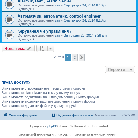
Alarm system, Alarm Server
Останнє повідомлення
san
«
Сер грудня 24, 2014 8:40 pm
Відповіді:
1
Автоматчик, автоматник, control engineer
Останнє повідомлення
san
«
Сер грудня 24, 2014 8:18 pm
Відповіді:
2
Керування чи управління?
Останнє повідомлення
san
«
Вів грудня 23, 2014 9:28 am
Відповіді:
2
Нова тема
1
2
Далі
29 тем
Перейти
ПРАВА ДОСТУПУ
Ви
не можете
створювати нові теми у цьому форумі
Ви
не можете
відповідати на теми у цьому форумі
Ви
не можете
редагувати ваші повідомлення у цьому форумі
Ви
не можете
видаляти ваші повідомлення у цьому форумі
Ви
не можете
додавати файли у цьому форумі
Список форумів
Видалити файли cookie
Часовий пояс
UTC+02:00
Працює на
phpBB
® Forum Software © phpBB Limited
Український переклад © 2005-2023
Українська підтримка phpBB