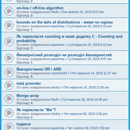
Відповіді:
2
on-line / off-line algorithm
Останнє повідомлення
ReAl
«
Пон жовтня 15, 2018 8:57 pm
Відповіді:
2
bounds on the tails of distributions - межи чи оцінки
Останнє повідомлення
pasichna
«
Суб вересня 29, 2018 8:19 am
Відповіді:
1
Як перекласти counting в назві додатку С - Counting and
probability
Останнє повідомлення
pasichna
«
Суб вересня 29, 2018 8:13 am
Відповіді:
3
Ймовірнісний розподіл чи розподіл ймовірностей
Останнє повідомлення
pasichna
«
Суб вересня 29, 2018 8:07 am
Відповіді:
1
Використання OR і AND
Останнє повідомлення
sasha1024
«
П'ят вересня 14, 2018 11:37 am
Відповіді:
8
total preorder
Останнє повідомлення
anvitu
«
П'ят вересня 14, 2018 11:00 am
Monge array
Останнє повідомлення
ReAl
«
Суб вересня 08, 2018 10:35 pm
Відповіді:
4
Як перекласти "Ми"?
Останнє повідомлення
Andriy
«
Чет вересня 06, 2018 3:56 pm
Відповіді:
2
Індекси
Останнє повідомлення
pasichna
«
Чет серпня 30, 2018 2:50 pm