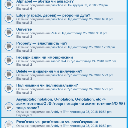
Alphabet — абетка чи алвафіт?
Останнє повідомлення
pasichna
«
Пон грудня 03, 2018 9:28 pm
Відповіді:
6
Edge (у графі, дереві) — ребро чи дуга?
Останнє повідомлення
pasichna
«
Нед листопада 25, 2018 6:00 pm
Відповіді:
3
Universe
Останнє повідомлення
ReAl
«
Нед листопада 25, 2018 3:58 pm
Відповіді:
3
Property — властивість чи?
Останнє повідомлення
pasichna
«
Нед листопада 25, 2018 12:19 pm
Відповіді:
3
Імовірнісний чи ймовірнісний
Останнє повідомлення
sasha1024
«
Суб листопада 24, 2018 9:02 pm
Відповіді:
2
Delete — видалення чи вилучення?
Останнє повідомлення
pasichna
«
Суб листопада 24, 2018 5:23 pm
Відповіді:
3
Поліномний чи поліноміальний?
Останнє повідомлення
pasichna
«
Суб листопада 24, 2018 5:21 pm
Відповіді:
3
Asymptotic notation, O-notation, Θ-notation, etc ->
асимптотична/O-/Θ-/тощо нотація чи асимптотичний/O-/Θ-/
тощо запис?
Останнє повідомлення
Andriy
«
П'ят листопада 23, 2018 10:54 pm
Відповіді:
1
Розв'язок vs. розв'язання vs. розв'язування
Останнє повідомлення
Andriy
«
П'ят листопада 23, 2018 10:52 pm