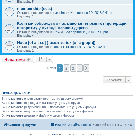
Відповіді:
5
membership (sets)
Останнє повідомлення
pasichna
«
Нед серпня 19, 2018 9:41 pm
Відповіді:
1
Коли ми зображуємо час виконання різних підоперацій
алгоритму у вигляді вершин дерева…
Останнє повідомлення
ReAl
«
Нед серпня 19, 2018 1:00 pm
Відповіді:
4
Node [of a tree] (також vertex [of a graph])
Останнє повідомлення
Yola
«
П'ят серпня 17, 2018 2:32 pm
Відповіді:
1
Нова тема
1
2
3
4
Далі
82 тем
Перейти
ПРАВА ДОСТУПУ
Ви
не можете
створювати нові теми у цьому форумі
Ви
не можете
відповідати на теми у цьому форумі
Ви
не можете
редагувати ваші повідомлення у цьому форумі
Ви
не можете
видаляти ваші повідомлення у цьому форумі
Ви
не можете
додавати файли у цьому форумі
Список форумів
Видалити файли cookie
Часовий пояс
UTC+02:00