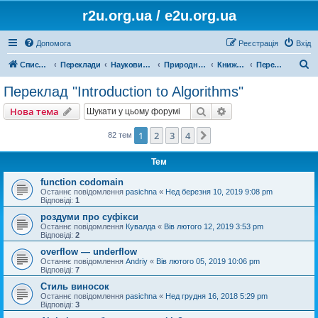
r2u.org.ua / e2u.org.ua
Допомога
Реєстрація
Вхід
П
Список форумів
Переклади
Науковий переклад
Природничі науки, математика, медицина, загальна література
Книжки, статті
Переклад "Introduction to Algorithms"
о
Переклад "Introduction to Algorithms"
ш
Пошук
Розширений пошу
Нова тема
у
к
1
2
3
4
Далі
82 тем
Тем
function codomain
Останнє повідомлення
pasichna
«
Нед березня 10, 2019 9:08 pm
Відповіді:
1
роздуми про суфікси
Останнє повідомлення
Кувалда
«
Вів лютого 12, 2019 3:53 pm
Відповіді:
2
overflow — underflow
Останнє повідомлення
Andriy
«
Вів лютого 05, 2019 10:06 pm
Відповіді:
7
Стиль виносок
Останнє повідомлення
pasichna
«
Нед грудня 16, 2018 5:29 pm
Відповіді:
3