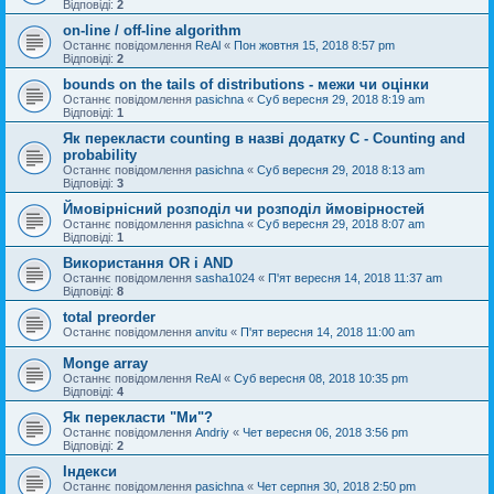
Відповіді:
2
on-line / off-line algorithm
Останнє повідомлення
ReAl
«
Пон жовтня 15, 2018 8:57 pm
Відповіді:
2
bounds on the tails of distributions - межи чи оцінки
Останнє повідомлення
pasichna
«
Суб вересня 29, 2018 8:19 am
Відповіді:
1
Як перекласти counting в назві додатку С - Counting and
probability
Останнє повідомлення
pasichna
«
Суб вересня 29, 2018 8:13 am
Відповіді:
3
Ймовірнісний розподіл чи розподіл ймовірностей
Останнє повідомлення
pasichna
«
Суб вересня 29, 2018 8:07 am
Відповіді:
1
Використання OR і AND
Останнє повідомлення
sasha1024
«
П'ят вересня 14, 2018 11:37 am
Відповіді:
8
total preorder
Останнє повідомлення
anvitu
«
П'ят вересня 14, 2018 11:00 am
Monge array
Останнє повідомлення
ReAl
«
Суб вересня 08, 2018 10:35 pm
Відповіді:
4
Як перекласти "Ми"?
Останнє повідомлення
Andriy
«
Чет вересня 06, 2018 3:56 pm
Відповіді:
2
Індекси
Останнє повідомлення
pasichna
«
Чет серпня 30, 2018 2:50 pm