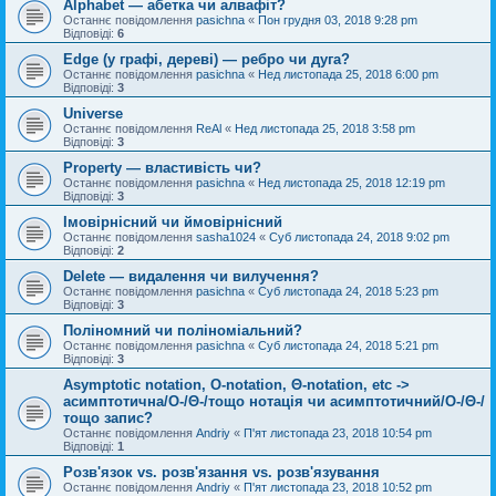
Alphabet — абетка чи алвафіт?
Останнє повідомлення
pasichna
«
Пон грудня 03, 2018 9:28 pm
Відповіді:
6
Edge (у графі, дереві) — ребро чи дуга?
Останнє повідомлення
pasichna
«
Нед листопада 25, 2018 6:00 pm
Відповіді:
3
Universe
Останнє повідомлення
ReAl
«
Нед листопада 25, 2018 3:58 pm
Відповіді:
3
Property — властивість чи?
Останнє повідомлення
pasichna
«
Нед листопада 25, 2018 12:19 pm
Відповіді:
3
Імовірнісний чи ймовірнісний
Останнє повідомлення
sasha1024
«
Суб листопада 24, 2018 9:02 pm
Відповіді:
2
Delete — видалення чи вилучення?
Останнє повідомлення
pasichna
«
Суб листопада 24, 2018 5:23 pm
Відповіді:
3
Поліномний чи поліноміальний?
Останнє повідомлення
pasichna
«
Суб листопада 24, 2018 5:21 pm
Відповіді:
3
Asymptotic notation, O-notation, Θ-notation, etc ->
асимптотична/O-/Θ-/тощо нотація чи асимптотичний/O-/Θ-/
тощо запис?
Останнє повідомлення
Andriy
«
П'ят листопада 23, 2018 10:54 pm
Відповіді:
1
Розв'язок vs. розв'язання vs. розв'язування
Останнє повідомлення
Andriy
«
П'ят листопада 23, 2018 10:52 pm