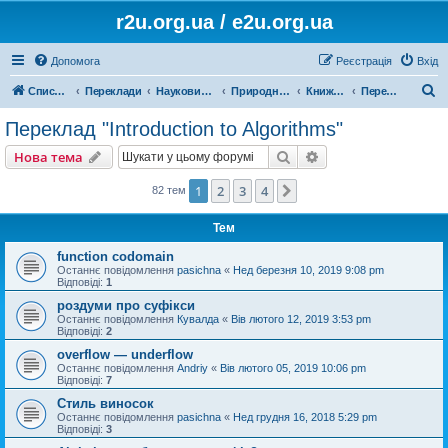
r2u.org.ua / e2u.org.ua
Допомога
Реєстрація
Вхід
П
Список форумів
Переклади
Науковий переклад
Природничі науки, математика, медицина, загальна література
Книжки, статті
Переклад "Introduction to Algorithms"
о
Переклад "Introduction to Algorithms"
ш
Пошук
Розширений пошу
Нова тема
у
к
1
2
3
4
Далі
82 тем
Тем
function codomain
Останнє повідомлення
pasichna
«
Нед березня 10, 2019 9:08 pm
Відповіді:
1
роздуми про суфікси
Останнє повідомлення
Кувалда
«
Вів лютого 12, 2019 3:53 pm
Відповіді:
2
overflow — underflow
Останнє повідомлення
Andriy
«
Вів лютого 05, 2019 10:06 pm
Відповіді:
7
Стиль виносок
Останнє повідомлення
pasichna
«
Нед грудня 16, 2018 5:29 pm
Відповіді:
3