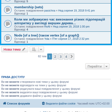
Відповіді:
5
membership (sets)
Останнє повідомлення
pasichna
«
Нед серпня 19, 2018 9:41 pm
Відповіді:
1
Коли ми зображуємо час виконання різних підоперацій
алгоритму у вигляді вершин дерева…
Останнє повідомлення
ReAl
«
Нед серпня 19, 2018 1:00 pm
Відповіді:
4
Node [of a tree] (також vertex [of a graph])
Останнє повідомлення
Yola
«
П'ят серпня 17, 2018 2:32 pm
Відповіді:
1
Нова тема
1
2
3
4
Далі
82 тем
Перейти
ПРАВА ДОСТУПУ
Ви
не можете
створювати нові теми у цьому форумі
Ви
не можете
відповідати на теми у цьому форумі
Ви
не можете
редагувати ваші повідомлення у цьому форумі
Ви
не можете
видаляти ваші повідомлення у цьому форумі
Ви
не можете
додавати файли у цьому форумі
Список форумів
Видалити файли cookie
Часовий пояс
UTC+02:00