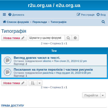
r2u.org.ua / e2u.org.ua
Допомога
Реєстрація
Вхід
П
Список форумів
Переклади
Типографія
о
Типографія
ш
Пошук
Розширений пошу
Нова тема
у
2 тем • Сторінка
1
з
1
к
Тем
Вигляд довгих чисел в тексті.
Останнє повідомлення
sikemo
«
Пон січня 21, 2019 6:12 pm
Відповіді:
2
Посилання на пункти переліків і частини рисунків
Останнє повідомлення
pasichna
«
Нед грудня 16, 2018 6:08 pm
Відповіді:
1
Нова тема
2 тем • Сторінка
1
з
1
Перейти
ПРАВА ДОСТУПУ