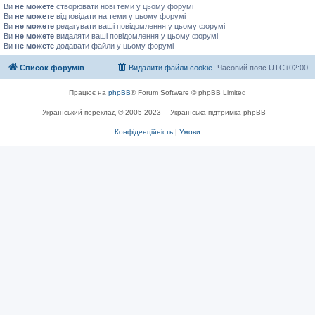
Ви
не можете
створювати нові теми у цьому форумі
Ви
не можете
відповідати на теми у цьому форумі
Ви
не можете
редагувати ваші повідомлення у цьому форумі
Ви
не можете
видаляти ваші повідомлення у цьому форумі
Ви
не можете
додавати файли у цьому форумі
Список форумів
Видалити файли cookie
Часовий пояс
UTC+02:00
Працює на
phpBB
® Forum Software © phpBB Limited
Український переклад © 2005-2023
Українська підтримка phpBB
Конфіденційність
|
Умови