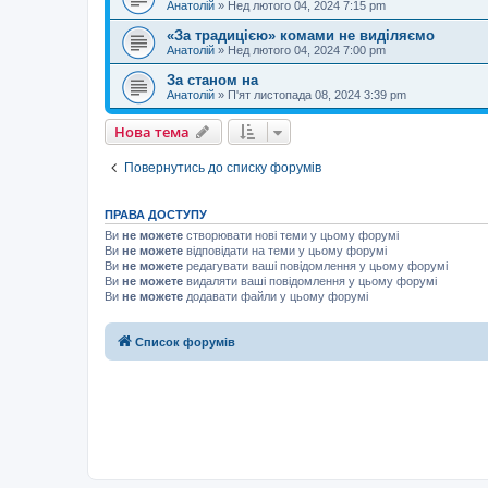
Анатолій
»
Нед лютого 04, 2024 7:15 pm
«За традицією» комами не виділяємо
Анатолій
»
Нед лютого 04, 2024 7:00 pm
За станом на
Анатолій
»
П'ят листопада 08, 2024 3:39 pm
Нова тема
Повернутись до списку форумів
ПРАВА ДОСТУПУ
Ви
не можете
створювати нові теми у цьому форумі
Ви
не можете
відповідати на теми у цьому форумі
Ви
не можете
редагувати ваші повідомлення у цьому форумі
Ви
не можете
видаляти ваші повідомлення у цьому форумі
Ви
не можете
додавати файли у цьому форумі
Список форумів