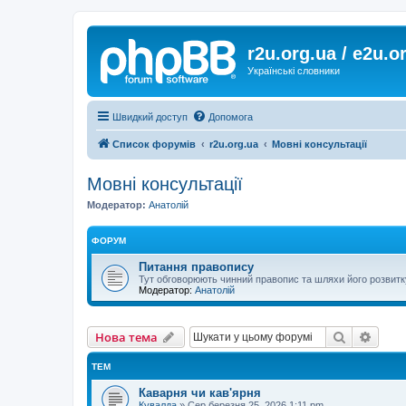
r2u.org.ua / e2u.o
Українські словники
Швидкий доступ
Допомога
Список форумів
r2u.org.ua
Мовні консультації
Мовні консультації
Модератор:
Анатолій
ФОРУМ
Питання правопису
Тут обговорюють чинний правопис та шляхи його розвитк
Модератор:
Анатолій
Пошук
Розш
Нова тема
ТЕМ
Каварня чи кав'ярня
Кувалда
»
Сер березня 25, 2026 1:11 pm