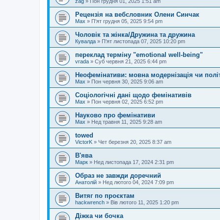
zag
»
Пон грудня 01, 2025 1:51 am
Рецензія на вебсловник Олени Синчак
Max
»
П'ят грудня 05, 2025 9:54 pm
Чоловік та жінка/Дружина та дружина
Кувалда
»
П'ят листопада 07, 2025 10:20 pm
переклад терміну "emotional well-being"
vrada
»
Суб червня 21, 2025 6:44 pm
Неофемінативи: мовна модернізація чи полі
Max
»
Пон червня 30, 2025 9:06 am
Соціологічні дані щодо фемінативів
Max
»
Пон червня 02, 2025 6:52 pm
Науково про фемінативи
Max
»
Нед травня 11, 2025 9:28 am
towed
VictorK
»
Чет березня 20, 2025 8:37 am
В'ява
Марк
»
Нед листопада 17, 2024 2:31 pm
Образ не завжди доречний
Анатолій
»
Нед лютого 04, 2024 7:09 pm
Витяг по проєктам
hackwrench
»
Вів лютого 11, 2025 1:20 pm
Діжка чи бочка