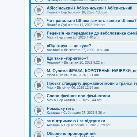
Абіссінський / Абіссинський / Абісинський
Поліна
»
Сер березня 18, 2026 7:38 pm
Чи правильно ШІівка замість кальки ШІшка?
Віталій
»
Суб лютого 14, 2026 1:44 pm
Рецензія на передмову до вебсловника фем
Max
»
Нед січня 18, 2026 4:40 pm
«Під гору» — це куди?
Анатолій
»
Вів жовтня 27, 2020 10:50 am
Що таке «горнятко»?
Анатолій
»
Вів квітня 20, 2021 9:22 am
М. Сулима ФРАЗА, КОРОТЕНЬКІ НАЧЕРКИ, шу
tripod
»
Вів січня 06, 2026 1:21 am
Проєкт стандарту державної мови з трансліте
Max
»
Вів січня 06, 2026 12:58 am
Слово фахівця про фемінативи
Max
»
Сер жовтня 15, 2025 6:44 am
Ромашку геть
Кувалда
»
Суб грудня 27, 2025 5:36 pm
за підтримкою / за підтримки
Анатолій
»
Сер вересня 03, 2025 6:29 pm
Обернено пропорційний