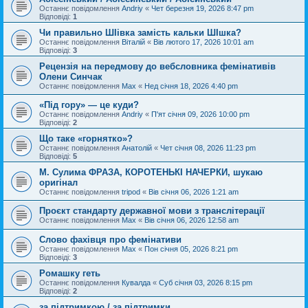
Останнє повідомлення
Andriy
«
Чет березня 19, 2026 8:47 pm
Відповіді:
1
Чи правильно ШІівка замість кальки ШІшка?
Останнє повідомлення
Віталій
«
Вів лютого 17, 2026 10:01 am
Відповіді:
3
Рецензія на передмову до вебсловника фемінативів
Олени Синчак
Останнє повідомлення
Max
«
Нед січня 18, 2026 4:40 pm
«Під гору» — це куди?
Останнє повідомлення
Andriy
«
П'ят січня 09, 2026 10:00 pm
Відповіді:
2
Що таке «горнятко»?
Останнє повідомлення
Анатолій
«
Чет січня 08, 2026 11:23 pm
Відповіді:
5
М. Сулима ФРАЗА, КОРОТЕНЬКІ НАЧЕРКИ, шукаю
оригінал
Останнє повідомлення
tripod
«
Вів січня 06, 2026 1:21 am
Проєкт стандарту державної мови з транслітерації
Останнє повідомлення
Max
«
Вів січня 06, 2026 12:58 am
Слово фахівця про фемінативи
Останнє повідомлення
Max
«
Пон січня 05, 2026 8:21 pm
Відповіді:
3
Ромашку геть
Останнє повідомлення
Кувалда
«
Суб січня 03, 2026 8:15 pm
Відповіді:
2
за підтримкою / за підтримки