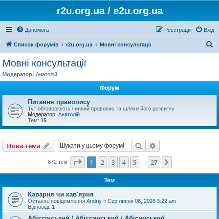
r2u.org.ua / e2u.org.ua
Допомога
Реєстрація
Вхід
П
Список форумів
r2u.org.ua
Мовні консультації
о
Мовні консультації
ш
Модератор:
Анатолій
у
Форум
к
Питання правопису
Тут обговорюють чинний правопис та шляхи його розвитку
Модератор:
Анатолій
Тем:
15
Пошук
Розширений пошу
Нова тема
Сторінка
1
з
27
1
2
3
4
5
27
Далі
672 тем
…
Тем
Каварня чи кав'ярня
Останнє повідомлення
Andriy
«
Сер липня 08, 2026 3:22 am
Відповіді:
1
Абіссінський / Абіссинський / Абісинський