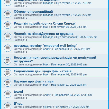
Останнє повідомлення
Кувалда
«
Суб грудня 27, 2025 5:31 pm
Відповіді:
2
Обернено пропорційний
Останнє повідомлення
Кувалда
«
Суб грудня 27, 2025 5:26 pm
Відповіді:
2
Рецензія на вебсловник Олени Синчак
Останнє повідомлення
Max
«
П'ят грудня 05, 2025 9:54 pm
Чоловік та жінка/Дружина та дружина
Останнє повідомлення
Кувалда
«
Суб листопада 08, 2025 10:25 pm
Відповіді:
1
переклад терміну "emotional well-being"
Останнє повідомлення
Andriy
«
Чет вересня 04, 2025 3:31 pm
Відповіді:
1
Неофемінативи: мовна модернізація чи політичний
інструмент?
Останнє повідомлення
Max
«
Пон червня 30, 2025 9:06 am
Соціологічні дані щодо фемінативів
Останнє повідомлення
Max
«
Пон червня 02, 2025 6:52 pm
Науково про фемінативи
Останнє повідомлення
Max
«
Нед травня 11, 2025 9:28 am
towed
Останнє повідомлення
Andriy
«
Нед березня 23, 2025 12:39 am
Відповіді:
1
В'ява
Останнє повідомлення
sikemo
«
Чет лютого 27, 2025 9:26 pm