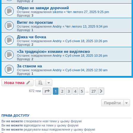
Відповіді:
2
Образ не завжди доречний
Останнє повідомлення
sikemo
«
Чет лютого 27, 2025 9:25 pm
Відповіді:
3
Витяг по проєктам
Останнє повідомлення
Andriy
«
Чет лютого 13, 2025 9:34 pm
Відповіді:
1
Діжка чи бочка
Останнє повідомлення
Andriy
«
Суб січня 18, 2025 10:26 pm
Відповіді:
2
«За традицією» комами не виділяємо
Останнє повідомлення
Andriy
«
Суб січня 18, 2025 10:26 pm
Відповіді:
2
За станом на
Останнє повідомлення
Andriy
«
Суб січня 04, 2025 12:30 am
Відповіді:
1
Нова тема
Сторінка
1
з
27
1
2
3
4
5
27
Далі
672 тем
…
Перейти
ПРАВА ДОСТУПУ
Ви
не можете
створювати нові теми у цьому форумі
Ви
не можете
відповідати на теми у цьому форумі
Ви
не можете
редагувати ваші повідомлення у цьому форумі