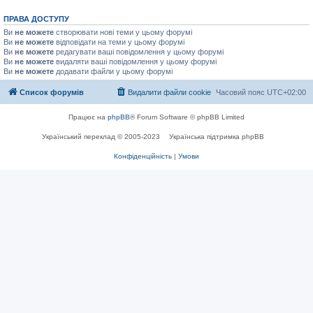
ПРАВА ДОСТУПУ
Ви
не можете
створювати нові теми у цьому форумі
Ви
не можете
відповідати на теми у цьому форумі
Ви
не можете
редагувати ваші повідомлення у цьому форумі
Ви
не можете
видаляти ваші повідомлення у цьому форумі
Ви
не можете
додавати файли у цьому форумі
Список форумів
Видалити файли cookie
Часовий пояс
UTC+02:00
Працює на
phpBB
® Forum Software © phpBB Limited
Український переклад © 2005-2023
Українська підтримка phpBB
Конфіденційність
|
Умови