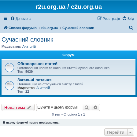
r2u.org.ua / e2u.org.ua
Допомога
Реєстрація
Вхід
П
Список форумів
r2u.org.ua
Сучасний словник
о
Сучасний словник
ш
Модератор:
Анатолій
у
Форум
к
Обговорення статей
Обговорення нових та наявних статей сучасного словника
Тем:
5039
Загальні питання
Питання, що не стосуються вмісту статей
Модератор:
Анатолій
Тем:
22
Пошук
Розширений пошу
Нова тема
0 тем • Сторінка
1
з
1
В цьому форумі немає повідомлень.
Перейти