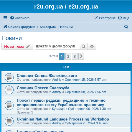
r2u.org.ua / e2u.org.ua
Допомога
Реєстрація
Вхід
П
Список форумів
r2u.org.ua
Новини
о
Новини
ш
Пошук
Розширений пошу
Нова тема
у
к
1
2
3
Далі
74 тем
Тем
Словник Євгена Желехівського
Останнє повідомлення
Andriy
«
Сер липня 15, 2026 6:57 pm
Словник Олекси Скалозуба
Останнє повідомлення
Andriy
«
Сер липня 08, 2026 7:56 pm
Проєкт першої редакції редакційно й технічно
виправленого тексту Українського правопису
Останнє повідомлення
Кувалда
«
Суб червня 06, 2026 1:30 pm
Відповіді:
1
Ukrainian Natural Language Processing Workshop
Останнє повідомлення
Andriy
«
Суб травня 25, 2024 3:40 am
LanguageTool не працює