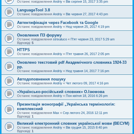
Останнє повідомлення
Andriy
«
Вів серпня 15, 2017 3:35 pm
LanguageTool 3.8
Останнє повідомлення
Andriy
«
Вів червня 27, 2017 4:43 pm
Автентифікація через Facebook та Google
Останнє повідомлення
Andriy
«
Нед червня 25, 2017 4:19 pm
Оновлення ПЗ форуму
Останнє повідомлення
strixaluco
«
П'ят червня 23, 2017 5:29 am
Відповіді:
5
HTTPS
Останнє повідомлення
Andriy
«
П'ят травня 26, 2017 2:05 pm
Оновлено текстовий pdf Академічного словника 1924-33
рр.
Останнє повідомлення
Andriy
«
Нед травня 14, 2017 7:16 pm
Автодоповнення пошуку
Останнє повідомлення
Andriy
«
Чет лютого 09, 2017 4:16 pm
«Українсько-російський словник» О.Ізюмова
Останнє повідомлення
Andriy
«
Пон квітня 18, 2016 6:26 pm
Презентація монографії „Українська термінологія:
комплексний
Останнє повідомлення
Max
«
Сер лютого 24, 2016 12:11 pm
Відповіді:
1
Великий електронний словник української мови (ВЕСУМ)
Останнє повідомлення
Andriy
«
Вів грудня 15, 2015 8:40 pm
Відповіді:
1