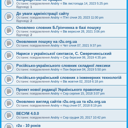
Останнє повідомлення
Andriy
«
Вів листопада 14, 2023 5:25 pm
Відповіді:
1
До уваги адміністрації сайту
Останнє повідомлення
Andriy
«
П'ят січня 20, 2023 11:00 pm
Відповіді:
2
Оновлено словник Б.Грінченка в базі пошуку
Останнє повідомлення
Andriy
«
Вів вересня 28, 2021 3:06 pm
Відповіді:
2
Оновлення пошуку на r2u.org.ua
Останнє повідомлення
Andriy
«
Чет січня 07, 2021 9:37 pm
Нариси з української синтакси, С. Смеречинсьский
Останнє повідомлення
Andriy
«
Сер березня 06, 2019 4:35 pm
Російсько-українського словник складної лексики
Останнє повідомлення
Andriy
«
Пон березня 04, 2019 5:50 pm
Російсько-український словник з інженерних технологій
Останнє повідомлення
Andriy
«
Вів жовтня 02, 2018 6:18 pm
Проект нової редакції Українського правопису
Останнє повідомлення
Andriy
«
Сер серпня 15, 2018 3:07 pm
Оновлено вигляд сайтів r2u.org.ua та e2u.org.ua
Останнє повідомлення
Andriy
«
Нед січня 07, 2018 8:19 pm
ВЕСУМ 4.0.0
Останнє повідомлення
Andriy
«
Сер грудня 20, 2017 10:42 pm
r2u - 10 років