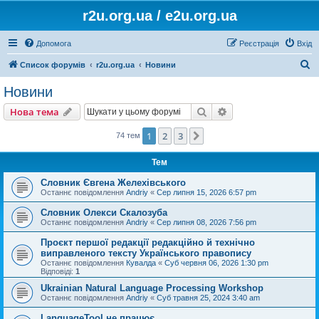
r2u.org.ua / e2u.org.ua
Допомога
Реєстрація
Вхід
П
Список форумів
r2u.org.ua
Новини
о
Новини
ш
Пошук
Розширений пошу
Нова тема
у
к
1
2
3
Далі
74 тем
Тем
Словник Євгена Желехівського
Останнє повідомлення
Andriy
«
Сер липня 15, 2026 6:57 pm
Словник Олекси Скалозуба
Останнє повідомлення
Andriy
«
Сер липня 08, 2026 7:56 pm
Проєкт першої редакції редакційно й технічно
виправленого тексту Українського правопису
Останнє повідомлення
Кувалда
«
Суб червня 06, 2026 1:30 pm
Відповіді:
1
Ukrainian Natural Language Processing Workshop
Останнє повідомлення
Andriy
«
Суб травня 25, 2024 3:40 am
LanguageTool не працює