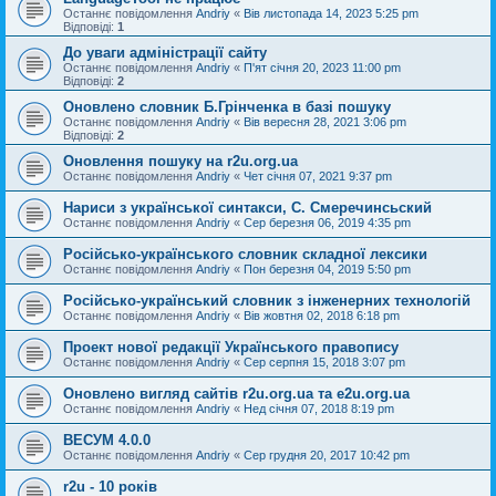
Останнє повідомлення
Andriy
«
Вів листопада 14, 2023 5:25 pm
Відповіді:
1
До уваги адміністрації сайту
Останнє повідомлення
Andriy
«
П'ят січня 20, 2023 11:00 pm
Відповіді:
2
Оновлено словник Б.Грінченка в базі пошуку
Останнє повідомлення
Andriy
«
Вів вересня 28, 2021 3:06 pm
Відповіді:
2
Оновлення пошуку на r2u.org.ua
Останнє повідомлення
Andriy
«
Чет січня 07, 2021 9:37 pm
Нариси з української синтакси, С. Смеречинсьский
Останнє повідомлення
Andriy
«
Сер березня 06, 2019 4:35 pm
Російсько-українського словник складної лексики
Останнє повідомлення
Andriy
«
Пон березня 04, 2019 5:50 pm
Російсько-український словник з інженерних технологій
Останнє повідомлення
Andriy
«
Вів жовтня 02, 2018 6:18 pm
Проект нової редакції Українського правопису
Останнє повідомлення
Andriy
«
Сер серпня 15, 2018 3:07 pm
Оновлено вигляд сайтів r2u.org.ua та e2u.org.ua
Останнє повідомлення
Andriy
«
Нед січня 07, 2018 8:19 pm
ВЕСУМ 4.0.0
Останнє повідомлення
Andriy
«
Сер грудня 20, 2017 10:42 pm
r2u - 10 років