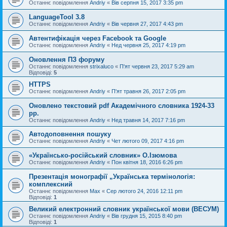
Останнє повідомлення
Andriy
«
Вів серпня 15, 2017 3:35 pm
LanguageTool 3.8
Останнє повідомлення
Andriy
«
Вів червня 27, 2017 4:43 pm
Автентифікація через Facebook та Google
Останнє повідомлення
Andriy
«
Нед червня 25, 2017 4:19 pm
Оновлення ПЗ форуму
Останнє повідомлення
strixaluco
«
П'ят червня 23, 2017 5:29 am
Відповіді:
5
HTTPS
Останнє повідомлення
Andriy
«
П'ят травня 26, 2017 2:05 pm
Оновлено текстовий pdf Академічного словника 1924-33
рр.
Останнє повідомлення
Andriy
«
Нед травня 14, 2017 7:16 pm
Автодоповнення пошуку
Останнє повідомлення
Andriy
«
Чет лютого 09, 2017 4:16 pm
«Українсько-російський словник» О.Ізюмова
Останнє повідомлення
Andriy
«
Пон квітня 18, 2016 6:26 pm
Презентація монографії „Українська термінологія:
комплексний
Останнє повідомлення
Max
«
Сер лютого 24, 2016 12:11 pm
Відповіді:
1
Великий електронний словник української мови (ВЕСУМ)
Останнє повідомлення
Andriy
«
Вів грудня 15, 2015 8:40 pm
Відповіді:
1