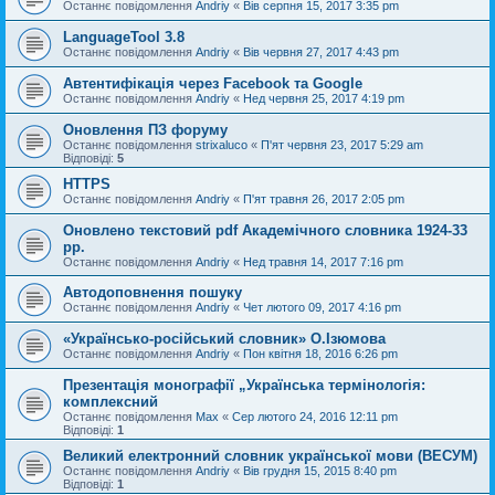
Останнє повідомлення
Andriy
«
Вів серпня 15, 2017 3:35 pm
LanguageTool 3.8
Останнє повідомлення
Andriy
«
Вів червня 27, 2017 4:43 pm
Автентифікація через Facebook та Google
Останнє повідомлення
Andriy
«
Нед червня 25, 2017 4:19 pm
Оновлення ПЗ форуму
Останнє повідомлення
strixaluco
«
П'ят червня 23, 2017 5:29 am
Відповіді:
5
HTTPS
Останнє повідомлення
Andriy
«
П'ят травня 26, 2017 2:05 pm
Оновлено текстовий pdf Академічного словника 1924-33
рр.
Останнє повідомлення
Andriy
«
Нед травня 14, 2017 7:16 pm
Автодоповнення пошуку
Останнє повідомлення
Andriy
«
Чет лютого 09, 2017 4:16 pm
«Українсько-російський словник» О.Ізюмова
Останнє повідомлення
Andriy
«
Пон квітня 18, 2016 6:26 pm
Презентація монографії „Українська термінологія:
комплексний
Останнє повідомлення
Max
«
Сер лютого 24, 2016 12:11 pm
Відповіді:
1
Великий електронний словник української мови (ВЕСУМ)
Останнє повідомлення
Andriy
«
Вів грудня 15, 2015 8:40 pm
Відповіді:
1