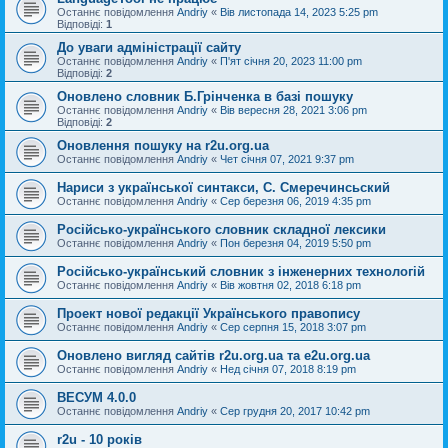
Останнє повідомлення
Andriy
«
Вів листопада 14, 2023 5:25 pm
Відповіді:
1
До уваги адміністрації сайту
Останнє повідомлення
Andriy
«
П'ят січня 20, 2023 11:00 pm
Відповіді:
2
Оновлено словник Б.Грінченка в базі пошуку
Останнє повідомлення
Andriy
«
Вів вересня 28, 2021 3:06 pm
Відповіді:
2
Оновлення пошуку на r2u.org.ua
Останнє повідомлення
Andriy
«
Чет січня 07, 2021 9:37 pm
Нариси з української синтакси, С. Смеречинсьский
Останнє повідомлення
Andriy
«
Сер березня 06, 2019 4:35 pm
Російсько-українського словник складної лексики
Останнє повідомлення
Andriy
«
Пон березня 04, 2019 5:50 pm
Російсько-український словник з інженерних технологій
Останнє повідомлення
Andriy
«
Вів жовтня 02, 2018 6:18 pm
Проект нової редакції Українського правопису
Останнє повідомлення
Andriy
«
Сер серпня 15, 2018 3:07 pm
Оновлено вигляд сайтів r2u.org.ua та e2u.org.ua
Останнє повідомлення
Andriy
«
Нед січня 07, 2018 8:19 pm
ВЕСУМ 4.0.0
Останнє повідомлення
Andriy
«
Сер грудня 20, 2017 10:42 pm
r2u - 10 років