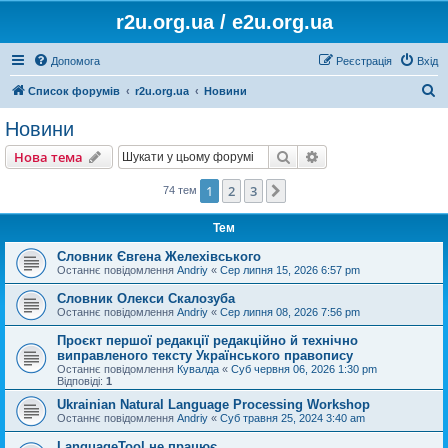
r2u.org.ua / e2u.org.ua
Допомога
Реєстрація
Вхід
П
Список форумів
r2u.org.ua
Новини
о
Новини
ш
Пошук
Розширений пошу
Нова тема
у
к
1
2
3
Далі
74 тем
Тем
Словник Євгена Желехівського
Останнє повідомлення
Andriy
«
Сер липня 15, 2026 6:57 pm
Словник Олекси Скалозуба
Останнє повідомлення
Andriy
«
Сер липня 08, 2026 7:56 pm
Проєкт першої редакції редакційно й технічно
виправленого тексту Українського правопису
Останнє повідомлення
Кувалда
«
Суб червня 06, 2026 1:30 pm
Відповіді:
1
Ukrainian Natural Language Processing Workshop
Останнє повідомлення
Andriy
«
Суб травня 25, 2024 3:40 am
LanguageTool не працює