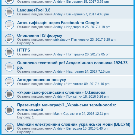
Останнє повідомлення
Andriy
«
Вів серпня 15, 2017 3:35 pm
LanguageTool 3.8
Останнє повідомлення
Andriy
«
Вів червня 27, 2017 4:43 pm
Автентифікація через Facebook та Google
Останнє повідомлення
Andriy
«
Нед червня 25, 2017 4:19 pm
Оновлення ПЗ форуму
Останнє повідомлення
strixaluco
«
П'ят червня 23, 2017 5:29 am
Відповіді:
5
HTTPS
Останнє повідомлення
Andriy
«
П'ят травня 26, 2017 2:05 pm
Оновлено текстовий pdf Академічного словника 1924-33
рр.
Останнє повідомлення
Andriy
«
Нед травня 14, 2017 7:16 pm
Автодоповнення пошуку
Останнє повідомлення
Andriy
«
Чет лютого 09, 2017 4:16 pm
«Українсько-російський словник» О.Ізюмова
Останнє повідомлення
Andriy
«
Пон квітня 18, 2016 6:26 pm
Презентація монографії „Українська термінологія:
комплексний
Останнє повідомлення
Max
«
Сер лютого 24, 2016 12:11 pm
Відповіді:
1
Великий електронний словник української мови (ВЕСУМ)
Останнє повідомлення
Andriy
«
Вів грудня 15, 2015 8:40 pm
Відповіді:
1