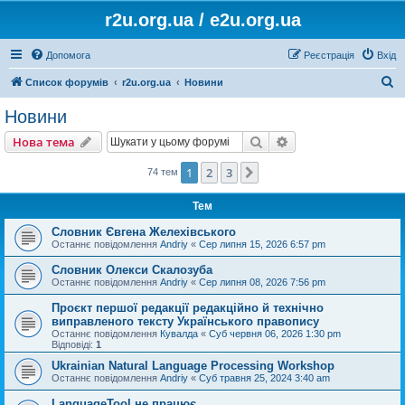
r2u.org.ua / e2u.org.ua
Допомога
Реєстрація
Вхід
П
Список форумів
r2u.org.ua
Новини
о
Новини
ш
Пошук
Розширений пошу
Нова тема
у
к
1
2
3
Далі
74 тем
Тем
Словник Євгена Желехівського
Останнє повідомлення
Andriy
«
Сер липня 15, 2026 6:57 pm
Словник Олекси Скалозуба
Останнє повідомлення
Andriy
«
Сер липня 08, 2026 7:56 pm
Проєкт першої редакції редакційно й технічно
виправленого тексту Українського правопису
Останнє повідомлення
Кувалда
«
Суб червня 06, 2026 1:30 pm
Відповіді:
1
Ukrainian Natural Language Processing Workshop
Останнє повідомлення
Andriy
«
Суб травня 25, 2024 3:40 am
LanguageTool не працює