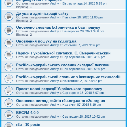
Останнє повідомлення
Andriy
«
Вів листопада 14, 2023 5:25 pm
Відповіді:
1
До уваги адміністрації сайту
Останнє повідомлення
Andriy
«
П'ят січня 20, 2023 11:00 pm
Відповіді:
2
Оновлено словник Б.Грінченка в базі пошуку
Останнє повідомлення
Andriy
«
Вів вересня 28, 2021 3:06 pm
Відповіді:
2
Оновлення пошуку на r2u.org.ua
Останнє повідомлення
Andriy
«
Чет січня 07, 2021 9:37 pm
Нариси з української синтакси, С. Смеречинсьский
Останнє повідомлення
Andriy
«
Сер березня 06, 2019 4:35 pm
Російсько-українського словник складної лексики
Останнє повідомлення
Andriy
«
Пон березня 04, 2019 5:50 pm
Російсько-український словник з інженерних технологій
Останнє повідомлення
Andriy
«
Вів жовтня 02, 2018 6:18 pm
Проект нової редакції Українського правопису
Останнє повідомлення
Andriy
«
Сер серпня 15, 2018 3:07 pm
Оновлено вигляд сайтів r2u.org.ua та e2u.org.ua
Останнє повідомлення
Andriy
«
Нед січня 07, 2018 8:19 pm
ВЕСУМ 4.0.0
Останнє повідомлення
Andriy
«
Сер грудня 20, 2017 10:42 pm
r2u - 10 років