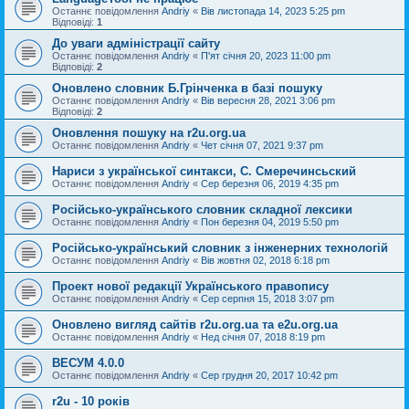
Останнє повідомлення
Andriy
«
Вів листопада 14, 2023 5:25 pm
Відповіді:
1
До уваги адміністрації сайту
Останнє повідомлення
Andriy
«
П'ят січня 20, 2023 11:00 pm
Відповіді:
2
Оновлено словник Б.Грінченка в базі пошуку
Останнє повідомлення
Andriy
«
Вів вересня 28, 2021 3:06 pm
Відповіді:
2
Оновлення пошуку на r2u.org.ua
Останнє повідомлення
Andriy
«
Чет січня 07, 2021 9:37 pm
Нариси з української синтакси, С. Смеречинсьский
Останнє повідомлення
Andriy
«
Сер березня 06, 2019 4:35 pm
Російсько-українського словник складної лексики
Останнє повідомлення
Andriy
«
Пон березня 04, 2019 5:50 pm
Російсько-український словник з інженерних технологій
Останнє повідомлення
Andriy
«
Вів жовтня 02, 2018 6:18 pm
Проект нової редакції Українського правопису
Останнє повідомлення
Andriy
«
Сер серпня 15, 2018 3:07 pm
Оновлено вигляд сайтів r2u.org.ua та e2u.org.ua
Останнє повідомлення
Andriy
«
Нед січня 07, 2018 8:19 pm
ВЕСУМ 4.0.0
Останнє повідомлення
Andriy
«
Сер грудня 20, 2017 10:42 pm
r2u - 10 років