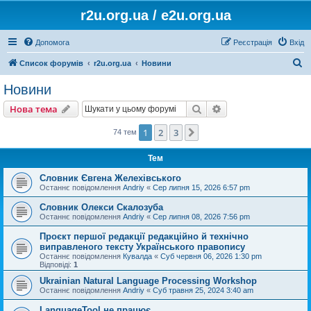
r2u.org.ua / e2u.org.ua
Допомога
Реєстрація
Вхід
П
Список форумів
r2u.org.ua
Новини
о
Новини
ш
Пошук
Розширений пошу
Нова тема
у
к
1
2
3
Далі
74 тем
Тем
Словник Євгена Желехівського
Останнє повідомлення
Andriy
«
Сер липня 15, 2026 6:57 pm
Словник Олекси Скалозуба
Останнє повідомлення
Andriy
«
Сер липня 08, 2026 7:56 pm
Проєкт першої редакції редакційно й технічно
виправленого тексту Українського правопису
Останнє повідомлення
Кувалда
«
Суб червня 06, 2026 1:30 pm
Відповіді:
1
Ukrainian Natural Language Processing Workshop
Останнє повідомлення
Andriy
«
Суб травня 25, 2024 3:40 am
LanguageTool не працює