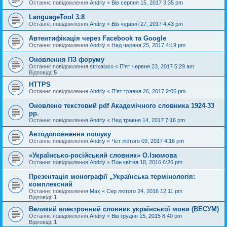
Останнє повідомлення
Andriy
«
Вів серпня 15, 2017 3:35 pm
LanguageTool 3.8
Останнє повідомлення
Andriy
«
Вів червня 27, 2017 4:43 pm
Автентифікація через Facebook та Google
Останнє повідомлення
Andriy
«
Нед червня 25, 2017 4:19 pm
Оновлення ПЗ форуму
Останнє повідомлення
strixaluco
«
П'ят червня 23, 2017 5:29 am
Відповіді:
5
HTTPS
Останнє повідомлення
Andriy
«
П'ят травня 26, 2017 2:05 pm
Оновлено текстовий pdf Академічного словника 1924-33
рр.
Останнє повідомлення
Andriy
«
Нед травня 14, 2017 7:16 pm
Автодоповнення пошуку
Останнє повідомлення
Andriy
«
Чет лютого 09, 2017 4:16 pm
«Українсько-російський словник» О.Ізюмова
Останнє повідомлення
Andriy
«
Пон квітня 18, 2016 6:26 pm
Презентація монографії „Українська термінологія:
комплексний
Останнє повідомлення
Max
«
Сер лютого 24, 2016 12:11 pm
Відповіді:
1
Великий електронний словник української мови (ВЕСУМ)
Останнє повідомлення
Andriy
«
Вів грудня 15, 2015 8:40 pm
Відповіді:
1