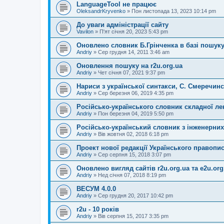
LanguageTool не працює
OleksandrKryvenko
»
Пон листопада 13, 2023 10:14 pm
До уваги адміністрації сайту
Vavilon
»
П'ят січня 20, 2023 5:43 pm
Оновлено словник Б.Грінченка в базі пошук
Andriy
»
Сер грудня 14, 2011 3:46 am
Оновлення пошуку на r2u.org.ua
Andriy
»
Чет січня 07, 2021 9:37 pm
Нариси з української синтакси, С. Смеречин
Andriy
»
Сер березня 06, 2019 4:35 pm
Російсько-українського словник складної ле
Andriy
»
Пон березня 04, 2019 5:50 pm
Російсько-український словник з інженерних
Andriy
»
Вів жовтня 02, 2018 6:18 pm
Проект нової редакції Українського правопи
Andriy
»
Сер серпня 15, 2018 3:07 pm
Оновлено вигляд сайтів r2u.org.ua та e2u.org
Andriy
»
Нед січня 07, 2018 8:19 pm
ВЕСУМ 4.0.0
Andriy
»
Сер грудня 20, 2017 10:42 pm
r2u - 10 років
Andriy
»
Вів серпня 15, 2017 3:35 pm