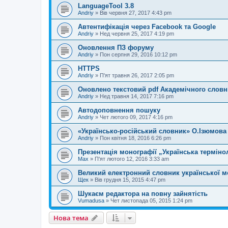
LanguageTool 3.8
Andriy
»
Вів червня 27, 2017 4:43 pm
Автентифікація через Facebook та Google
Andriy
»
Нед червня 25, 2017 4:19 pm
Оновлення ПЗ форуму
Andriy
»
Пон серпня 29, 2016 10:12 pm
HTTPS
Andriy
»
П'ят травня 26, 2017 2:05 pm
Оновлено текстовий pdf Академічного словни
Andriy
»
Нед травня 14, 2017 7:16 pm
Автодоповнення пошуку
Andriy
»
Чет лютого 09, 2017 4:16 pm
«Українсько-російський словник» О.Ізюмова
Andriy
»
Пон квітня 18, 2016 6:26 pm
Презентація монографії „Українська терміно
Max
»
П'ят лютого 12, 2016 3:33 am
Великий електронний словник української 
Щек
»
Вів грудня 15, 2015 4:47 pm
Шукаєм редактора на повну зайнятість
Vumadusa
»
Чет листопада 05, 2015 1:24 pm
Нова тема