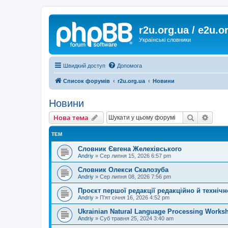
r2u.org.ua / e2u.o
Українські словники
Швидкий доступ
Допомога
Список форумів
r2u.org.ua
Новини
Новини
Пошук
Розш
Нова тема
ТЕМ
Словник Євгена Желехівського
Andriy
»
Сер липня 15, 2026 6:57 pm
Словник Олекси Скалозуба
Andriy
»
Сер липня 08, 2026 7:56 pm
Проєкт першої редакції редакційно й техніч
Andriy
»
П'ят січня 16, 2026 4:52 pm
Ukrainian Natural Language Processing Works
Andriy
»
Суб травня 25, 2024 3:40 am