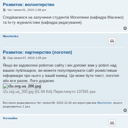
Розвиток: волонтерство
П
Чет липня 01, 2010 1:08 pm
о
в
Сподіваємося на залучення студентів Могилянки (кафедра Масенко)
і
та Ін-ту журналістики (кафедра редагування).
д
о
м
л
Marchenko
е
н
н
я
Розвиток: партнерство (логотип)
П
Сер липня 07, 2010 1:05 pm
о
в
Якщо ви задоволені роботою сайту і він допоміг вам у роботі над
і
вашою публікацією, ви можете популяризувати сайт розмістивши
д
о
інформацію про нього у вашій книжці. Це може бути текст, логотип
м
або все разом. Лого додаємо.
л
е
н
r2u.org.ua_200.jpg (61.69 Кіб) Переглянуто 137591 раз
н
я
Востаннє редагувалось Чет липня 08, 2010 11:44 am користувачем
Marchenko
, всього
редагувалось 1 раз.
Усезнайко