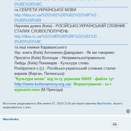
0%BE%D0%BC
та СЕКРЕТИ УКРАЇНСЬКОЇ МОВИ
http://libra.in.ua/%D1%81%D0%B2%D1%8F%D ...
0%B8%D0%B9
Наукова думка (Київ) - РОСІЙСЬКО-УКРАЇНСЬКИЙ СЛОВНИК
СТАЛИХ СЛОВОСПОЛУЧЕНЬ
http://libra.in.ua/%D1%80%D0%BE%D1%81%D ...
0%BD%D1%8C
та інші книжки Караванського
Укр. книга (Київ) Антоненко-Давидович - Як ми говоримо
Просвіта (Київ) Волощак - Неправильно/правильно
Либідь (Київ) Пономарів - Культура слова
Розібратися з (с) - Російсько-український словник сталих
виразів (Вирган, Пилинська)
"Культура мови" від ін-ту укрмови НАНУ - файли тут
http://www.kulturamovy.org.ua/
. Форматування - ін-т
журналістики
(М.Прихода)
Востаннє редагувалось Вів липня 27, 2010 3:24 pm користувачем
Marchenko
, всього
редагувалось 1 раз.
Marchenko