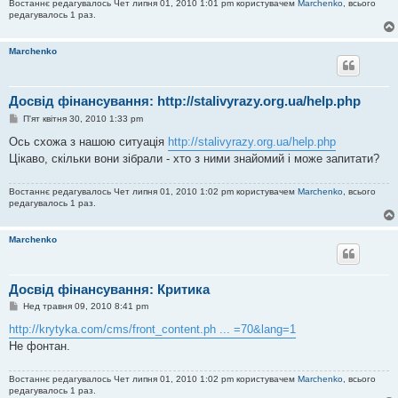
Востаннє редагувалось Чет липня 01, 2010 1:01 pm користувачем
Marchenko
, всього
редагувалось 1 раз.
Marchenko
Досвід фінансування: http://stalivyrazy.org.ua/help.php
П
П'ят квітня 30, 2010 1:33 pm
о
в
Ось схожа з нашою ситуація
http://stalivyrazy.org.ua/help.php
і
Цікаво, скільки вони зібрали - хто з ними знайомий і може запитати?
д
о
м
Востаннє редагувалось Чет липня 01, 2010 1:02 pm користувачем
Marchenko
, всього
л
редагувалось 1 раз.
е
н
н
я
Marchenko
Досвід фінансування: Критика
П
Нед травня 09, 2010 8:41 pm
о
в
http://krytyka.com/cms/front_content.ph ... =70&lang=1
і
Не фонтан.
д
о
м
Востаннє редагувалось Чет липня 01, 2010 1:02 pm користувачем
Marchenko
, всього
л
редагувалось 1 раз.
е