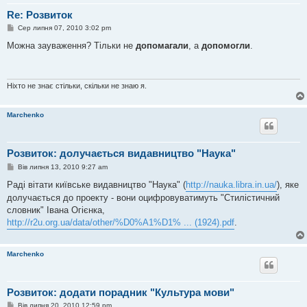
Re: Розвиток
П
Сер липня 07, 2010 3:02 pm
о
в
Можна зауваження? Тільки не
допомагали
, а
допомогли
.
і
д
о
м
л
Ніхто не знає стільки, скільки не знаю я.
е
н
н
Marchenko
я
Розвиток: долучається видавництво "Наука"
П
Вів липня 13, 2010 9:27 am
о
в
Раді вітати київське видавництво "Наука" (
http://nauka.libra.in.ua/
), яке
і
долучається до проекту - вони оцифровуватимуть "Стилістичний
д
о
словник" Івана Огієнка,
м
http://r2u.org.ua/data/other/%D0%A1%D1% ... (1924).pdf
.
л
е
н
н
Marchenko
я
Розвиток: додати порадник "Культура мови"
П
Вів липня 20, 2010 12:59 pm