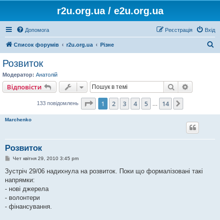
r2u.org.ua / e2u.org.ua
Допомога
Реєстрація
Вхід
П
Список форумів
r2u.org.ua
Різне
о
Розвиток
ш
Модератор:
Анатолій
у
Пошук
Розшире
Відповісти
к
Сторінка
1
з
14
1
2
3
4
5
14
Далі
133 повідомлень
…
Marchenko
Розвиток
П
Чет квітня 29, 2010 3:45 pm
о
в
Зустріч 29/06 надихнула на розвиток. Поки що формалізовані такі
і
напрямки:
д
о
- нові джерела
м
- волонтери
л
е
- фінансування.
н
н