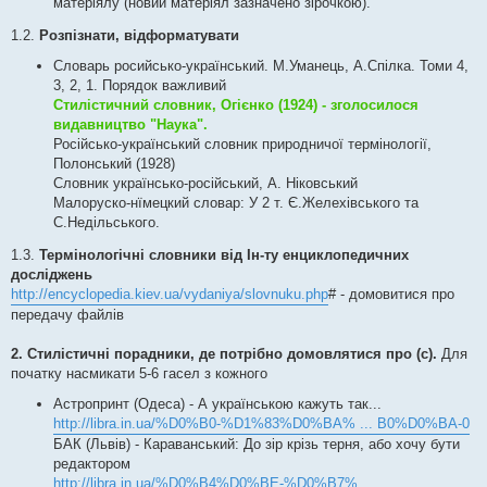
матеріялу (новий матеріял зазначено зірочкою).
1.2.
Розпізнати, відформатувати
Словарь росийсько-український. М.Уманець, А.Спілка. Томи 4,
3, 2, 1. Порядок важливий
Стилістичний словник, Огієнко (1924) - зголосилося
видавництво "Наука".
Російсько-український словник природничої термінології,
Полонський (1928)
Словник українсько-російський, А. Ніковський
Малоруско-нїмецкий словар: У 2 т. Є.Желехівського та
С.Недільського.
1.3.
Термінологічні словники від Ін-ту енциклопедичних
досліджень
http://encyclopedia.kiev.ua/vydaniya/slovnuku.php
# - домовитися про
передачу файлів
2. Стилістичні порадники, де потрібно домовлятися про (с).
Для
початку насмикати 5-6 гасел з кожного
Астропринт (Одеса) - А українською кажуть так...
http://libra.in.ua/%D0%B0-%D1%83%D0%BA% ... B0%D0%BA-0
БАК (Львів) - Караванський: До зір крізь терня, або хочу бути
редактором
http://libra.in.ua/%D0%B4%D0%BE-%D0%B7% ...