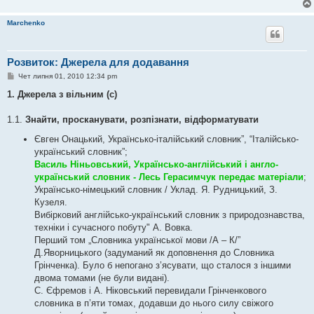
н
н
я
Marchenko
Розвиток: Джерела для додавання
П
Чет липня 01, 2010 12:34 pm
о
в
1. Джерела з вільним (с)
і
д
о
1.1.
Знайти, просканувати, розпізнати, відформатувати
м
л
Євген Онацький, Українсько-італійський словник”, “Італійсько-
е
український словник”;
н
н
Василь Ніньовський, Українсько-англійський і англо-
я
український словник - Лесь Герасимчук передає матеріали
;
Українсько-німецький словник / Уклад. Я. Рудницький, З.
Кузеля.
Вибірковий англійсько-український словник з природознавства,
техніки і сучасного побуту" А. Вовка.
Перший том „Словника української мови /А – К/”
Д.Яворницького (задуманий як доповнення до Словника
Грінченка). Було б непогано з’ясувати, що сталося з іншими
двома томами (не були видані).
С. Єфремов і А. Ніковський перевидали Грінченкового
словника в п’яти томах, додавши до нього силу свіжого