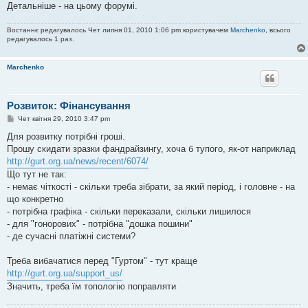
я
Детальніше - на цьому форумі.
Востаннє редагувалось Чет липня 01, 2010 1:06 pm користувачем
Marchenko
, всього
редагувалось 1 раз.
Marchenko
Розвиток: Фінансування
П
Чет квітня 29, 2010 3:47 pm
о
в
Для розвитку потрібні гроші.
і
Прошу скидати зразки фандрайзингу, хоча б тупого, як-от наприклад
д
о
http://gurt.org.ua/news/recent/6074/
м
Що тут не так:
л
е
- немає чіткості - скільки треба зібрати, за який період, і головне - на
н
що конкретно
н
я
- потрібна графіка - скільки переказали, скільки лишилося
- для "гонорових" - потрібна "дошка пошини"
- де сучасні платіжні системи?
Треба вибачатися перед "Гуртом" - тут краще
http://gurt.org.ua/support_us/
Значить, треба їм топологію поправляти