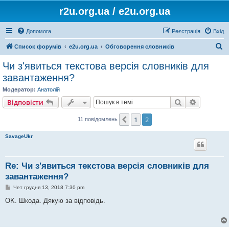
r2u.org.ua / e2u.org.ua
Допомога
Реєстрація
Вхід
П
Список форумів
e2u.org.ua
Обговорення словників
о
Чи з'явиться текстова версія словників для
ш
завантаження?
у
Модератор:
Анатолій
к
Пошук
Розшире
Відповісти
1
2
Поперед.
11 повідомлень
SavageUkr
Re: Чи з'явиться текстова версія словників для
завантаження?
П
Чет грудня 13, 2018 7:30 pm
о
в
OK. Шкода. Дякую за відповідь.
і
д
о
м