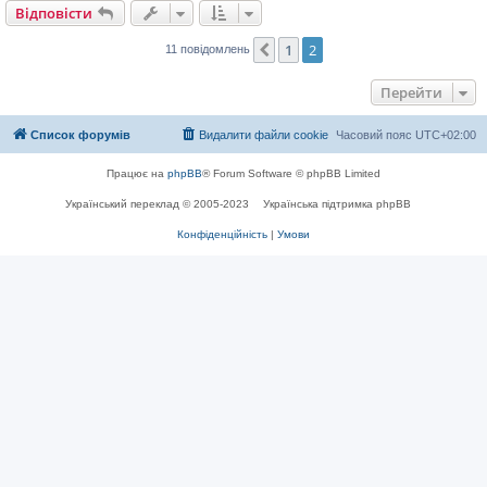
л
Відповісти
е
н
н
1
2
Поперед.
11 повідомлень
я
Перейти
Список форумів
Видалити файли cookie
Часовий пояс
UTC+02:00
Працює на
phpBB
® Forum Software © phpBB Limited
Український переклад © 2005-2023
Українська підтримка phpBB
Конфіденційність
|
Умови