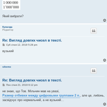
Який вибрати?
Кувалда
Редактор
Re: Вигляд довгих чисел в тексті.
П
Суб січня 12, 2019 5:28 pm
о
в
вузький
і
д
о
м
л
sikemo
е
н
н
я
Re: Вигляд довгих чисел в тексті.
П
Пон січня 21, 2019 6:12 pm
о
в
не знаю, що Тов. Мільчин мав на увазі,
і
Размер отбивки между цифровыми группами 2 п.
, але це, либонь,
д
о
засвідчує про нормальний, а не вузький…
м
л