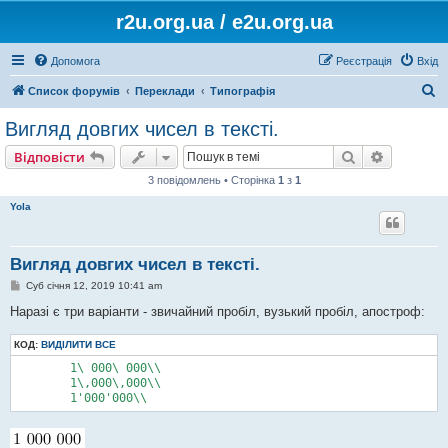
r2u.org.ua / e2u.org.ua
Допомога
Реєстрація
Вхід
П
Список форумів
Переклади
Типографія
о
Вигляд довгих чисел в тексті.
ш
Пошук
Розшире
Відповісти
у
3 повідомлень • Сторінка
1
з
1
к
Yola
Вигляд довгих чисел в тексті.
П
Суб січня 12, 2019 10:41 am
о
в
Наразі є три варіанти - звичайний пробіл, вузький пробіл, апостроф:
і
д
КОД:
о
ВИДІЛИТИ ВСЕ
м
	1\ 000\ 000\\

л
е
	1\,000\,000\\

н
	1'000'000\\
н
я