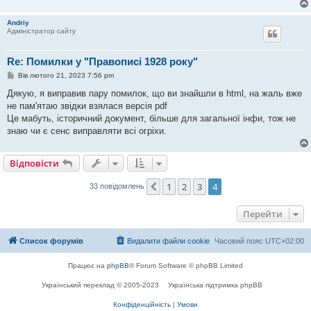
Andriy
Адміністратор сайту
Re: Помилки у "Правописі 1928 року"
П
Вів лютого 21, 2023 7:56 pm
о
в
Дякую, я виправив пару помилок, що ви знайшли в html, на жаль вже
і
не пам'ятаю звідки взялася версія pdf
д
о
Це мабуть, історичний документ, більше для загальної інфи, тож не
м
знаю чи є сенс виправляти всі огріхи.
л
е
н
н
Відповісти
я
1
2
3
4
Поперед.
33 повідомлень
Перейти
Список форумів
Видалити файли cookie
Часовий пояс
UTC+02:00
Працює на
phpBB
® Forum Software © phpBB Limited
Український переклад © 2005-2023
Українська підтримка phpBB
Конфіденційність
|
Умови