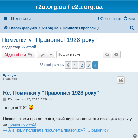
r2u.org.ua / e2u.org.ua
Допомога
Реєстрація
Вхід
П
Список форумів
r2u.org.ua
Помилки і пропозиції
о
Помилки у "Правописі 1928 року"
ш
Модератор:
Анатолій
у
Пошук
Розшире
Відповісти
к
1
2
3
4
Поперед.
33 повідомлень
Кувалда
Редактор
Re: Помилки у "Правописі 1928 року"
П
П'ят лютого 15, 2013 3:28 pm
о
в
то що зі 118?
і
д
о
Цікава історія про чоловіка, який вирішив написати свою докторську
м
за
правописом-28
л
е
— А в чому полягала проблема правопису? ... равопису.
н
н