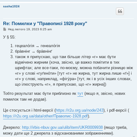
я
sasha1024
Re: Помилки у "Правописі 1928 року"
П
Нед лютого 19, 2023 6:25 am
о
в
У § 55:
і
д
гецеало́гія → генеало́гія
о
бра́внінг → бра́внінґ
м
л
також я припускаю, що там більше літер «г» має бути
е
відмічено жирним (хоча, звісно, це важко помітити в тих
н
н
шрифтах; але все-таки, по-моєму, можна побачити різницю між
я
«г» у слові «гуґено́ти» [тут «г» не жирна, тут жирна лише «ґ»] і
«г» у слові, наприклад, «фігу́ра» [тут, як і в усіх інших словах,
що ілюструють «г», я припускаю, що «г» жирна])
Тобто результат має бути приблизно як
тут
(якщо я, звісно, нових
помилок там не додав).
Це стосується і html-версії (
https://r2u.org.ua/node/243
), і pdf-версії (
https://r2u.org.ua/data/other/Правопис-1928.pdf
).
Джерело:
http://irbis-nbuv.gov.ua/ulib/item/UKR0009938
(якщо треба,
можу дати ще 2 джерела з відсканованими зображеннями).