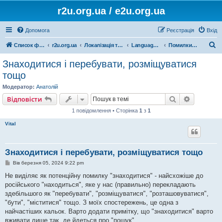
r2u.org.ua / e2u.org.ua
Допомога
Реєстрація
Вхід
П
Список форумів
r2u.org.ua
Локалізація та програмні засоби
LanguageTool
Помилки і пропозиції
о
Знаходитися і перебувати, розміщуватися
ш
тощо
у
Модератор:
Анатолій
к
Пошук
Розшире
Відповісти
1 повідомлення • Сторінка
1
з
1
Vital
Знаходитися і перебувати, розміщуватися тощо
П
Вів березня 05, 2024 9:22 pm
о
в
Не виділяє як потенційну помилку "знаходитися" - найсхожіше до
і
російського "находиться", яке у нас (правильно) перекладають
д
о
здебільшого як "перебувати", "розміщуватися", "розташовуватися",
м
"бути", "міститися" тощо. З моїх спостережень, це одна з
л
е
найчастіших кальок. Варто додати примітку, що "знаходитися" варто
н
вживати лише так, де йдеться про "пошук".
н