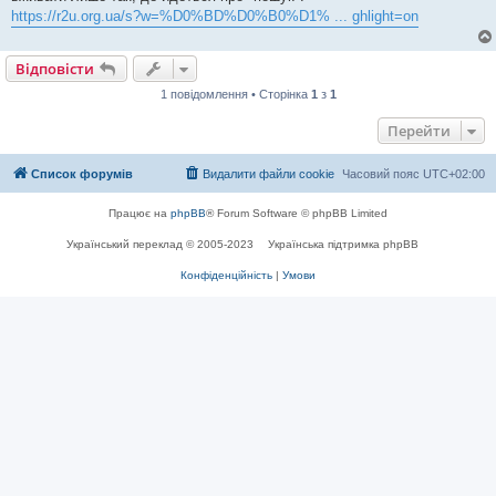
я
https://r2u.org.ua/s?w=%D0%BD%D0%B0%D1% ... ghlight=on
Відповісти
1 повідомлення • Сторінка
1
з
1
Перейти
Список форумів
Видалити файли cookie
Часовий пояс
UTC+02:00
Працює на
phpBB
® Forum Software © phpBB Limited
Український переклад © 2005-2023
Українська підтримка phpBB
Конфіденційність
|
Умови