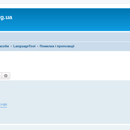
rg.ua
засоби
LanguageTool
Помилки і пропозиції
Пошук
Розширений пошук
t=on