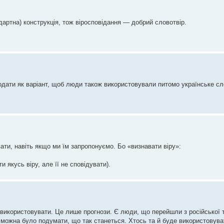
дартна) конструкція, тож віросповідання — добрий словотвір.
додати як варіант, щоб люди також використовували питомо українське сл
ати, навіть якщо ми їм запропонуємо. Бо «визнавати віру»:
 якусь віру, але її не сповідувати).
використовувати. Це лише прогнози. Є люди, що перейшли з російської 
 можна було подумати, що так станеться. Хтось та й буде використовувати