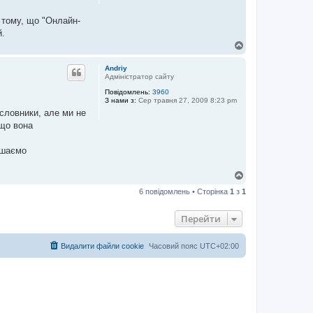
 тому, що "Онлайн-
й.
Д
о
г
Andriy
о
Адміністратор сайту
р
Повідомлень:
3960
и
З нами з:
Сер травня 27, 2009 8:23 pm
словники, але ми не
 що вона
ишаємо
Д
о
6 повідомлень • Сторінка
1
з
1
г
о
р
Перейти
и
Видалити файли cookie
Часовий пояс
UTC+02:00