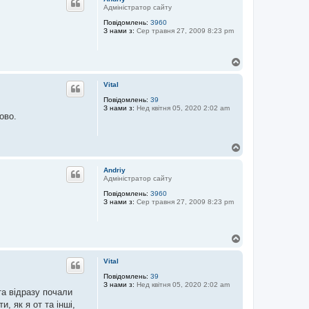
о
Адміністратор сайту
р
Повідомлень:
3960
и
З нами з:
Сер травня 27, 2009 8:23 pm
Д
о
г
Vital
о
р
Повідомлень:
39
З нами з:
Нед квітня 05, 2020 2:02 am
и
ово.
Д
о
г
Andriy
о
Адміністратор сайту
р
Повідомлень:
3960
и
З нами з:
Сер травня 27, 2009 8:23 pm
Д
о
г
Vital
о
р
Повідомлень:
39
З нами з:
Нед квітня 05, 2020 2:02 am
и
та відразу почали
, як я от та інші,