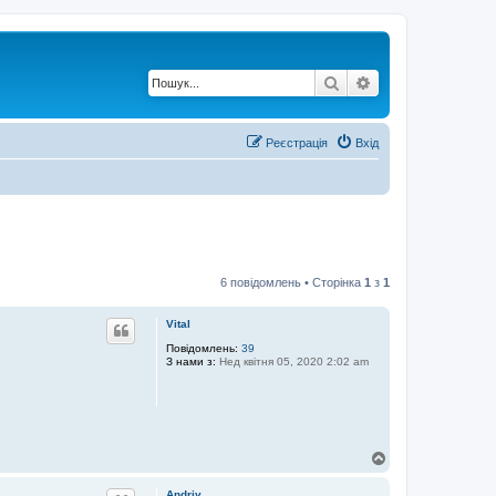
Пошук
Розширений по
Реєстрація
Вхід
6 повідомлень • Сторінка
1
з
1
Vital
Повідомлень:
39
З нами з:
Нед квітня 05, 2020 2:02 am
Д
о
г
Andriy