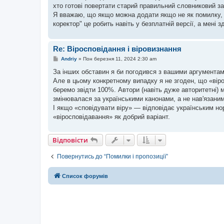
о
хто готові повертати старий правильний словниковий з
м
Я вважаю, що якщо можна додати якщо не як помилку, а
л
е
коректор" це робить навіть у безплатній версії, а мені
н
н
я
Re: Віросповідання і віровизнання
П
Andriy
»
Пон березня 11, 2024 2:30 am
о
в
За інших обставин я би погодився з вашими аргументам
і
Але в цьому конкретному випадку я не згоден, що «вір
д
о
беремо звідти 100%. Автори (навіть дуже авторитетні)
м
змінювалася за українськими канонами, а не нав'язани
л
е
І якщо «сповідувати віру» — відповідає українським н
н
«віросповідавання» як добрий варіант.
н
я
Відповісти
Повернутись до “Помилки і пропозиції”
Список форумів