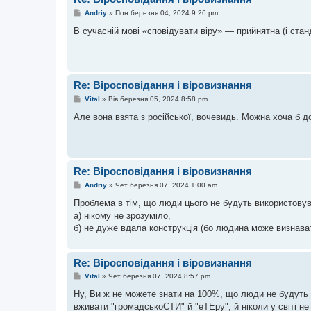
П
Andriy
»
Пон березня 04, 2024 9:26 pm
о
в
В сучасній мові «сповідувати віру» — прийнятна (і стан
і
д
о
м
л
е
Re: Віросповідання і віровизнання
н
н
П
Vital
»
Вів березня 05, 2024 8:58 pm
я
о
в
Але вона взята з російської, вочевидь. Можна хоча б 
і
д
о
м
л
е
Re: Віросповідання і віровизнання
н
н
П
Andriy
»
Чет березня 07, 2024 1:00 am
я
о
в
Проблема в тім, що люди цього не будуть використовув
і
а) нікому не зрозуміло,
д
о
б) не дуже вдала конструкція (бо людина може визнавати
м
л
е
н
Re: Віросповідання і віровизнання
н
П
я
Vital
»
Чет березня 07, 2024 8:57 pm
о
в
Ну, Ви ж не можете знати на 100%, що люди не будуть 
і
вживати "громадськоСТИ" й "еТЕру", й ніколи у світі не
д