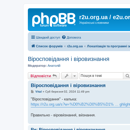
r2u.org.ua / e2u.o
Українські словники
Швидкий доступ
Допомога
Список форумів
r2u.org.ua
Локалізація та програмні 
Віросповідання і віровизнання
Модератор:
Анатолій
Відповісти
Віросповідання і віровизнання
П
Vital
»
Суб березня 02, 2024 11:49 pm
о
в
"Віросповідання" - калька:
і
https://r2u.org.ua/s?w=%D0%B2%D0%B5%D1% ... ghligh
д
о
м
Правильно - вірови́знання́, ви́знання.
л
е
н
н
Re: Віросповідання і віровизнання
я