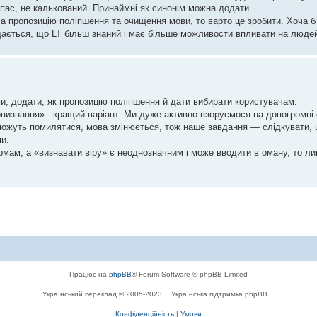
апас, не калькований. Принаймні як синонім можна додати.
 пропозицію поліпшення та очищення мови, то варто це зробити. Хоча б
 здається, що LT більш знаний і має більше можливости впливати на люде
и, додати, як пропозицію поліпшення й дати вибирати користувачам.
овизнання» - кращий варіант. Ми дуже активно взоруємося на допогромні 
 можуть помилятися, мова змінюється, тож наше завдання — слідкувати,
ми.
ормам, а «визнавати віру» є неоднозначним і може вводити в оману, то л
Працює на
phpBB
® Forum Software © phpBB Limited
Український переклад © 2005-2023
Українська підтримка phpBB
Конфіденційність
|
Умови