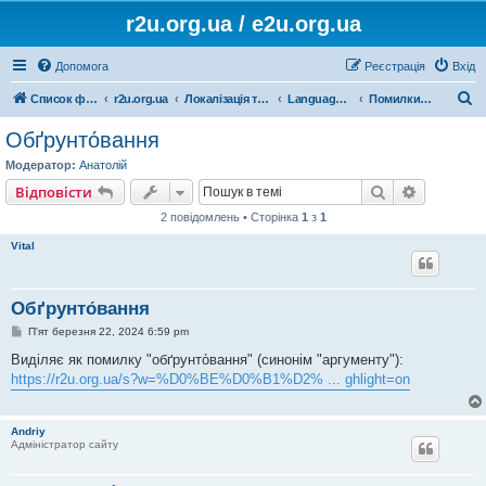
r2u.org.ua / e2u.org.ua
Допомога
Реєстрація
Вхід
П
Список форумів
r2u.org.ua
Локалізація та програмні засоби
LanguageTool
Помилки і пропозиції
о
Обґрунто́вання
ш
Модератор:
Анатолій
у
Пошук
Розшире
Відповісти
к
2 повідомлень • Сторінка
1
з
1
Vital
Обґрунто́вання
П
П'ят березня 22, 2024 6:59 pm
о
в
Виділяє як помилку "обґрунто́вання" (синонім "аргументу"):
і
https://r2u.org.ua/s?w=%D0%BE%D0%B1%D2% ... ghlight=on
д
о
м
л
Andriy
е
Адміністратор сайту
н
н
я