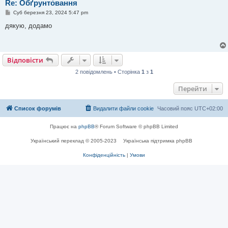
Re: Обґрунто́вання
П
Суб березня 23, 2024 5:47 pm
о
в
дякую, додамо
і
д
о
м
л
Відповісти
е
н
2 повідомлень • Сторінка
1
з
1
н
я
Перейти
Список форумів
Видалити файли cookie
Часовий пояс
UTC+02:00
Працює на
phpBB
® Forum Software © phpBB Limited
Український переклад © 2005-2023
Українська підтримка phpBB
Конфіденційність
|
Умови