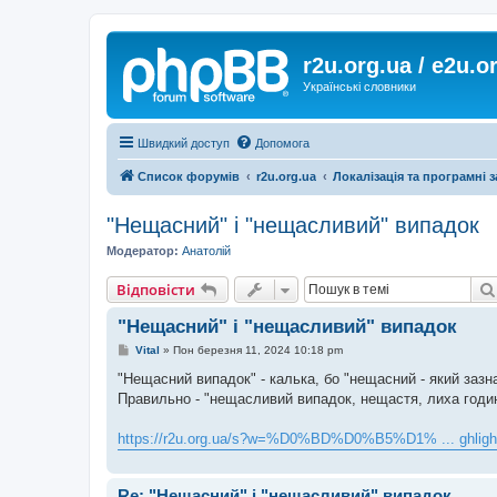
r2u.org.ua / e2u.o
Українські словники
Швидкий доступ
Допомога
Список форумів
r2u.org.ua
Локалізація та програмні 
"Нещасний" і "нещасливий" випадок
Модератор:
Анатолій
Відповісти
"Нещасний" і "нещасливий" випадок
П
Vital
»
Пон березня 11, 2024 10:18 pm
о
в
"Нещасний випадок" - калька, бо "нещасний - який зазна
і
Правильно - "нещасливий випадок, нещастя, лиха годи
д
о
м
https://r2u.org.ua/s?w=%D0%BD%D0%B5%D1% ... ghligh
л
е
н
н
Re: "Нещасний" і "нещасливий" випадок
я