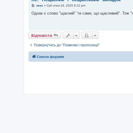
П
лекс
»
Суб січня 18, 2025 8:12 pm
о
в
Однак є слово "щасний" 'те саме, що щасливий". Тож 
і
д
о
м
л
е
Відповісти
н
н
я
Повернутись до “Помилки і пропозиції”
Список форумів