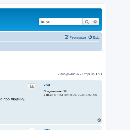
Пошук
Розширений по
Реєстрація
Вхід
2 повідомлень • Сторінка
1
з
1
Vital
Повідомлень:
39
З нами з:
Нед квітня 05, 2020 2:02 am
то про людину.
Д
о
г
лекс