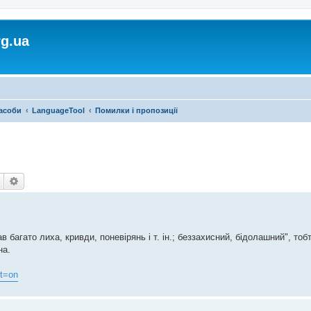
rg.ua
засоби
LanguageTool
Помилки і пропозиції
Пошук
Розширений пошук
в багато лиха, кривди, поневірянь і т. ін.; беззахисний, бідолашний", тоб
на.
t=on