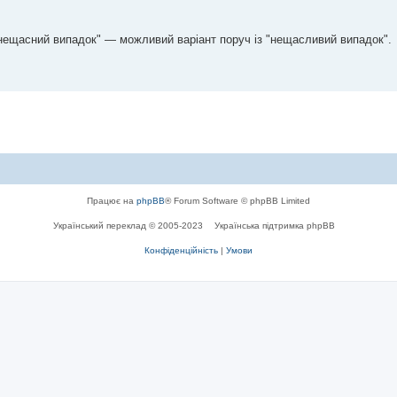
"нещасний випадок" — можливий варіант поруч із "нещасливий випадок".
Працює на
phpBB
® Forum Software © phpBB Limited
Український переклад © 2005-2023
Українська підтримка phpBB
Конфіденційність
|
Умови