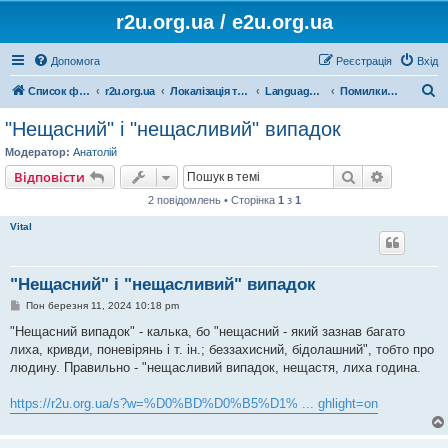
r2u.org.ua / e2u.org.ua
Допомога
Реєстрація
Вхід
П
Список форумів
r2u.org.ua
Локалізація та програмні засоби
LanguageTool
Помилки і пропозиції
о
"Нещасний" і "нещасливий" випадок
ш
Модератор:
Анатолій
у
Пошук
Розшире
Відповісти
к
2 повідомлень • Сторінка
1
з
1
Vital
"Нещасний" і "нещасливий" випадок
П
Пон березня 11, 2024 10:18 pm
о
в
"Нещасний випадок" - калька, бо "нещасний - який зазнав багато
і
лиха, кривди, поневірянь і т. ін.; беззахисний, бідолашний", тобто про
д
о
людину. Правильно - "нещасливий випадок, нещастя, лиха година.
м
л
е
https://r2u.org.ua/s?w=%D0%BD%D0%B5%D1% ... ghlight=on
н
н
я