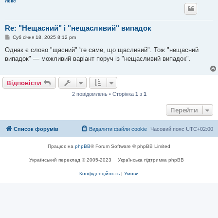
лекс
Re: "Нещасний" і "нещасливий" випадок
П
Суб січня 18, 2025 8:12 pm
о
в
Однак є слово "щасний" 'те саме, що щасливий". Тож "нещасний
і
випадок" — можливий варіант поруч із "нещасливий випадок".
д
о
м
л
Відповісти
е
н
2 повідомлень • Сторінка
1
з
1
н
я
Перейти
Список форумів
Видалити файли cookie
Часовий пояс
UTC+02:00
Працює на
phpBB
® Forum Software © phpBB Limited
Український переклад © 2005-2023
Українська підтримка phpBB
Конфіденційність
|
Умови