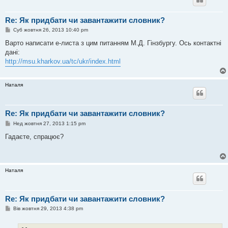
Re: Як придбати чи завантажити словник?
П
Суб жовтня 26, 2013 10:40 pm
о
в
Варто написати е-листа з цим питанням М.Д. Гінзбургу. Ось контактні
і
дані:
д
о
http://msu.kharkov.ua/tc/ukr/index.html
м
л
е
н
Наталя
н
я
Re: Як придбати чи завантажити словник?
П
Нед жовтня 27, 2013 1:15 pm
о
в
Гадаєте, спрацює?
і
д
о
м
л
Наталя
е
н
н
я
Re: Як придбати чи завантажити словник?
П
Вів жовтня 29, 2013 4:38 pm
о
в
і