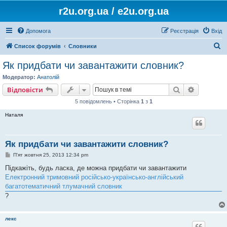
r2u.org.ua / e2u.org.ua
Допомога
Реєстрація
Вхід
П
Список форумів
Словники
о
Як придбати чи завантажити словник?
ш
Модератор:
Анатолій
у
Пошук
Розшире
Відповісти
к
5 повідомлень • Сторінка
1
з
1
Наталя
Як придбати чи завантажити словник?
П
П'ят жовтня 25, 2013 12:34 pm
о
в
Підкажіть, будь ласка, де можна придбати чи завантажити
і
Електронний тримовний російсько-українсько-англійський
д
о
багатотематичний тлумачний словник
м
?
л
е
н
н
лекс
я