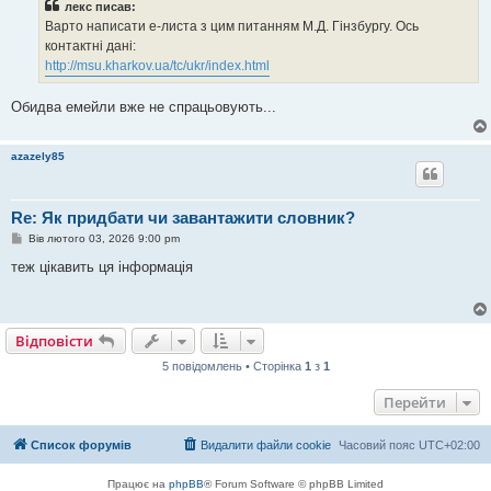
лекс писав:
д
о
Варто написати е-листа з цим питанням М.Д. Гінзбургу. Ось
м
контактні дані:
л
е
http://msu.kharkov.ua/tc/ukr/index.html
н
н
я
Обидва емейли вже не спрацьовують...
azazely85
Re: Як придбати чи завантажити словник?
П
Вів лютого 03, 2026 9:00 pm
о
в
теж цікавить ця інформація
і
д
о
м
л
Відповісти
е
н
5 повідомлень • Сторінка
1
з
1
н
я
Перейти
Список форумів
Видалити файли cookie
Часовий пояс
UTC+02:00
Працює на
phpBB
® Forum Software © phpBB Limited