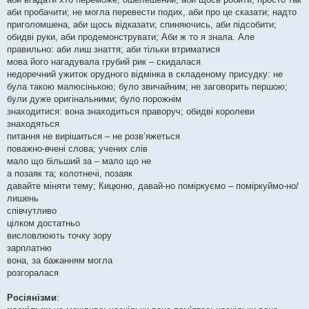
аби пробачити; не могла перевести подих, аби про це сказати; надто
приголомшена, аби щось відказати; спиняючись, аби підсобити;
обидві руки, аби продемонструвати; Аби ж то я знала. Але
правильно: аби лиш знаття; аби тільки втриматися
мова його нагадувала грубий рик – скидалася
недоречний ужиток орудного відмінка в складеному присудку: не
була такою малюсінькою; було звичайним; не заговорить першою;
були дуже оригінальними; було порожнім
знаходитися: вона знаходиться праворуч; обидві королеви
знаходяться
питання не вирішиться – не розв’яжеться
поважно-вчені слова; учених слів
мало що більший за – мало що не
а позаяк та; колотнечі, позаяк
давайте міняти тему; Кицюню, давай-но поміркуємо – поміркуймо-но/
лишень
співчутливо
цілком достатньо
висловлюють точку зору
зарплатню
вона, за бажанням могла
розгоралася
Росіянізми
: