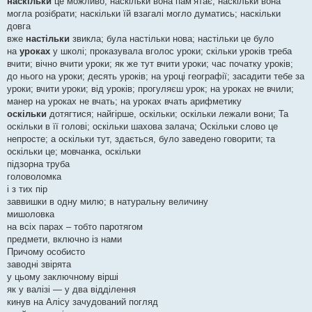
наскільки
це можливо; наскільки вона пам’ятає; наскільки вона
могла розібрати; наскільки їй взагалі могло думатись; наскільки
довга
вже
настільки
звикла; була настільки нова; настільки це було
на
уроках
у школі; проказувала вголос уроки; скільки уроків треба
вчити; вічно вчити уроки; як же тут вчити уроки; час початку уроків;
до нього на уроки; десять уроків; на уроці географії; засадити тебе за
уроки; вчити уроки; від уроків; прогуляєш урок; на уроках не вчили;
манер на уроках не вчать; на уроках вчать арифметику
оскільки
дотягтися; найгірше, оскільки; оскільки лежали вони; Та
оскільки в її голові; оскільки шахова залача; Оскільки слово це
непросте; а оскільки тут, здається, було заведено говорити; та
оскільки це; мовчанка, оскільки
підзорна труба
головоломка
і з тих пір
заввишки в одну милю; в натуральну величину
мишоловка
на всіх парах – тобто паротягом
предмети, включно із нами
Причому особисто
заводні звірята
у цьому заключному вірші
як у валізі — у два відділення
кинув на Алісу зачудований погляд