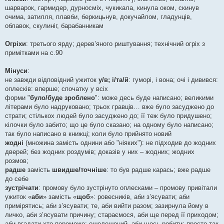
н
я
шарварок, гармидер, дурносміх, чукикала, кинула оком, скинув
очима, затилля, плавби, беркицьнув, докучайлом, гладунців,
облавок, скулиніг, барабанникам
Огріхи
: третього ярду; дерев’яного риштування; технічний огріх з
примітками на с.90
Мінуси
:
не завжди відповідний ужиток
у/в; і/та/й
: гуморі, і вона; очі і дивився:
оплесків: вперше; спочатку у всіх
форми "
було/буде зроблено
": може десь буде написано; великими
літерами було надруковано; трьох гравців… вже було засуджено до
страти; стількох людей було засуджено до; її теж було придушено;
кілочки було забито; що це було сказано; на одному було написано;
так було написано в книжці; коли було прийнято новий
жодні
(множина замість однини або "ніяких"): не підходив до жодних
дверей; без жодних роздумів; доказів у них – жодних; жодних
розмов;
радше
замість
швидше/точніше
: то був радше карась; вже радше
до себе
зустрічати
: промову було зустрінуто оплесками – промову привітали
ужиток «
аби
» замість «
щоб
»: ровесників, аби з’ясувати; аби
примірятись; аби з’ясувати; те, аби вийти разом; зазирнула йому в
личко, аби з’ясувати причину; стараємося, аби ще перед її приходом;
аби вгадати хто переможе; ошелешений, аби щось робити; просто так