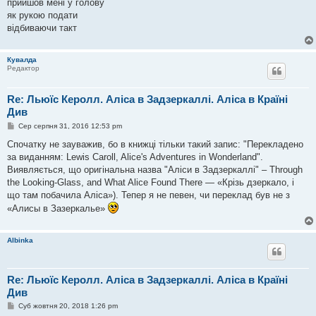
прийшов мені у голову
як рукою подати
відбиваючи такт
Кувалда
Редактор
Re: Льюїс Керолл. Аліса в Задзеркаллі. Аліса в Країні
Див
П
Сер серпня 31, 2016 12:53 pm
о
в
Спочатку не зауважив, бо в книжці тільки такий запис: "Перекладено
і
за виданням: Lewis Caroll, Alice's Adventures in Wonderland".
д
о
Виявляється, що оригінальна назва "Аліси в Задзеркаллі" – Through
м
the Looking-Glass, and What Alice Found There — «Крізь дзеркало, і
л
е
що там побачила Аліса»). Тепер я не певен, чи переклад був не з
н
«Алисы в Зазеркалье»
н
я
Albinka
Re: Льюїс Керолл. Аліса в Задзеркаллі. Аліса в Країні
Див
П
Суб жовтня 20, 2018 1:26 pm
о