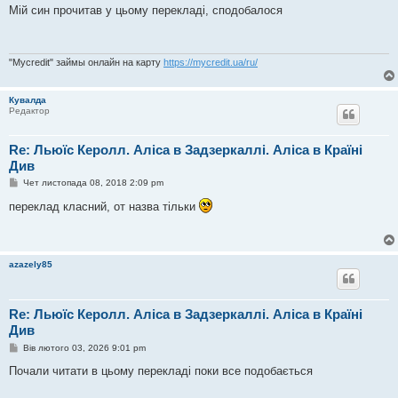
в
Мій син прочитав у цьому перекладі, сподобалося
і
д
о
м
л
"Mycredit" займы онлайн на карту
https://mycredit.ua/ru/
е
н
н
Кувалда
я
Редактор
Re: Льюїс Керолл. Аліса в Задзеркаллі. Аліса в Країні
Див
П
Чет листопада 08, 2018 2:09 pm
о
в
переклад класний, от назва тільки
і
д
о
м
л
azazely85
е
н
н
я
Re: Льюїс Керолл. Аліса в Задзеркаллі. Аліса в Країні
Див
П
Вів лютого 03, 2026 9:01 pm
о
в
Почали читати в цьому перекладі поки все подобається
і
д