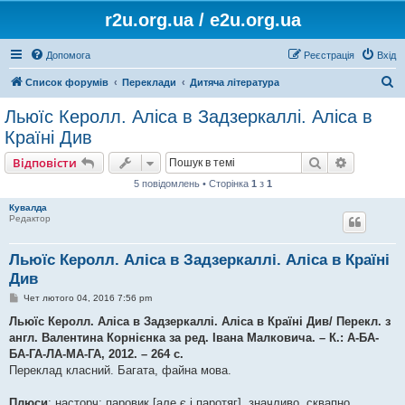
r2u.org.ua / e2u.org.ua
Допомога
Реєстрація
Вхід
П
Список форумів
Переклади
Дитяча література
о
Льюїс Керолл. Аліса в Задзеркаллі. Аліса в
ш
Країні Див
у
Пошук
Розшире
Відповісти
к
5 повідомлень • Сторінка
1
з
1
Кувалда
Редактор
Льюїс Керолл. Аліса в Задзеркаллі. Аліса в Країні
Див
П
Чет лютого 04, 2016 7:56 pm
о
в
Льюїс Керолл. Аліса в Задзеркаллі. Аліса в Країні Див/ Перекл. з
і
англ. Валентина Корнієнка за ред. Івана Малковича. – К.: А-БА-
д
о
БА-ГА-ЛА-МА-ГА, 2012. – 264 с.
м
Переклад класний. Багата, файна мова.
л
е
н
Плюси
: насторч; паровик [але є і паротяг], значливо, сквапно,