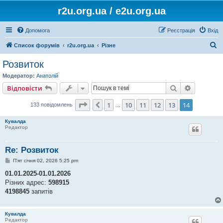
r2u.org.ua / e2u.org.ua
Допомога
Реєстрація
Вхід
П
Список форумів
r2u.org.ua
Різне
о
Розвиток
ш
Модератор:
Анатолій
у
Пошук
Розшире
Відповісти
к
Сторінка
14
з
14
1
10
11
12
13
14
Поперед.
133 повідомлень
…
Кувалда
Редактор
Re: Розвиток
П
П'ят січня 02, 2026 5:25 pm
о
в
01.01.2025-01.01.2026
і
Різних адрес:
598915
д
о
4198845
запитів
м
л
е
Кувалда
н
Редактор
н