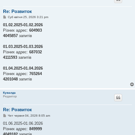
я
Re: Розвиток
П
Суб квітня 25, 2026 3:21 pm
о
в
01.02.2025-01.02.2026
і
Різних адрес:
604903
д
о
4045857
запитів
м
л
е
01.03.2025-01.03.2026
н
Різних адрес:
687032
н
я
4111593
запитів
01.04.2025-01.04.2026
Різних адрес:
765264
4201048
запитів
Кувалда
Редактор
Re: Розвиток
П
Чет червня 04, 2026 8:05 am
о
в
01.06.2025-01.06.2026
і
Різних адрес:
849999
д
о
4049182
запитів