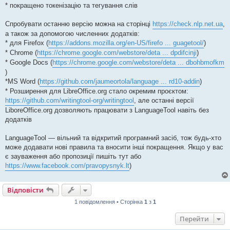
* покращено токенізацію та тегування слів
Спробувати останню версію можна на сторінці
https://check.nlp.net.ua
,
а також за допомогою численних додатків:
* для Firefox (
https://addons.mozilla.org/en-US/firefo ... guagetool/
)
* Chrome (
https://chrome.google.com/webstore/deta ... dpdifcinji
)
* Google Docs (
https://chrome.google.com/webstore/deta ... dbohbmofkm
)
*MS Word (
https://github.com/jaumeortola/language ... rd10-addin
)
* Розширення для LibreOffice.org стало окремим проєктом:
https://github.com/writingtool-org/writingtool
, але останні версії
LiboreOffice.org дозволяють працювати з LanguageTool навіть без
додатків
LanguageTool — вільний та відкритий програмний засіб, тож будь-хто
може додавати нові правила та вносити інші покращення. Якщо у вас
є зауваження або пропозиції пишіть тут або
https://www.facebook.com/pravopysnyk.lt
)
Відповісти
1 повідомлення • Сторінка
1
з
1
Перейти