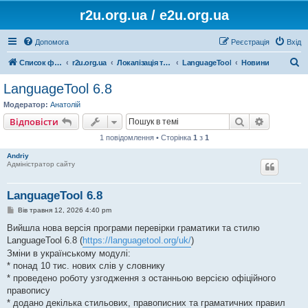
r2u.org.ua / e2u.org.ua
Допомога
Реєстрація
Вхід
П
Список форумів
r2u.org.ua
Локалізація та програмні засоби
LanguageTool
Новини
о
LanguageTool 6.8
ш
Модератор:
Анатолій
у
Пошук
Розшире
Відповісти
к
1 повідомлення • Сторінка
1
з
1
Andriy
Адміністратор сайту
LanguageTool 6.8
П
Вів травня 12, 2026 4:40 pm
о
в
Вийшла нова версія програми перевірки граматики та стилю
і
LanguageTool 6.8 (
https://languagetool.org/uk/
)
д
о
Зміни в українському модулі:
м
* понад 10 тис. нових слів у словнику
л
е
* проведено роботу узгодження з останньою версією офіційного
н
правопису
н
я
* додано декілька стильових, правописних та граматичних правил