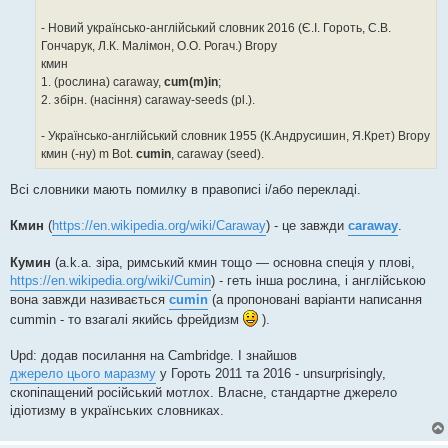
- Новий українсько-англійський словник 2016 (Є.І. Гороть, С.В.
Гончарук, Л.К. Малімон, О.О. Рогач.) Вгору
кмин
1. (рослина) caraway,
cum(m)in
;
2. збірн. (насіння) caraway-seeds (pl.).
- Українсько-англійський словник 1955 (К.Андрусишин, Я.Крет) Вгору
кмин (-ну) m Bot.
cumin
, caraway (seed).
Всі словники мають помилку в правописі і/або перекладі.
Кмин
(
https://en.wikipedia.org/wiki/Caraway
) - це завжди
caraway
.
Кумин
(a.k.a. зіра, римський кмин тощо — основна спеція у плові,
https://en.wikipedia.org/wiki/Cumin
) - геть інша рослина, і англійською
вона завжди називається
cumin
(а пропоновані варіанти написання
cummin - то взагалі якийсь фрейдизм
).
Upd: додав посилання на Cambridge. І знайшов
джерело цього маразму
у Гороть 2011 та 2016 - unsurprisingly,
скопіпащений російський мотлох. Власне, стандартне джерело
ідіотизму в українських словниках.