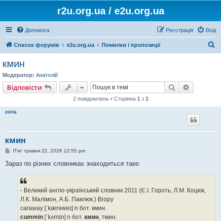
r2u.org.ua / e2u.org.ua
Допомога
Реєстрація
Вхід
П
Список форумів
e2u.org.ua
Помилки і пропозиції
о
кмин
ш
Модератор:
Анатолій
у
Пошук
Розшире
Відповісти
к
2 повідомлень • Сторінка
1
з
1
zoria
кмин
П
П'ят травня 22, 2026 12:55 pm
о
в
Зараз по різних словниках знаходиться таке:
і
д
о
м
- Великий англо-український словник 2011 (Є.І. Гороть, Л.М. Коцюк,
л
е
Л.К. Малімон, А.Б. Павлюк.) Вгору
н
caraway [ˈkærɘweɪ] n бот. кмин.
н
я
cummin
[ˈkʌmɪn] n бот.
кмин
, тмин.