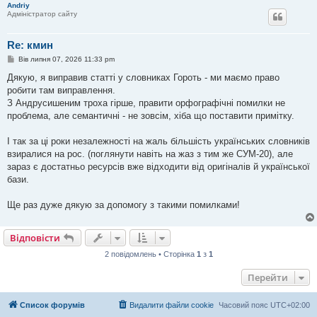
Andriy
Адміністратор сайту
Re: кмин
П
Вів липня 07, 2026 11:33 pm
о
в
Дякую, я виправив статті у словниках Гороть - ми маємо право
і
робити там виправлення.
д
о
З Андрусишеним троха гірше, правити орфографічні помилки не
м
проблема, але семантичні - не зовсім, хіба що поставити примітку.
л
е
н
І так за ці роки незалежності на жаль більшість українських словників
н
я
взиралися на рос. (поглянути навіть на жаз з тим же СУМ-20), але
зараз є достатньо ресурсів вже відходити від оригіналів й української
бази.
Ще раз дуже дякую за допомогу з такими помилками!
Відповісти
2 повідомлень • Сторінка
1
з
1
Перейти
Список форумів
Видалити файли cookie
Часовий пояс
UTC+02:00