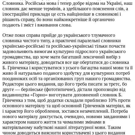
Словника. Російська мова і тепер добре відома на Україні, наш
словник дає менше термінів, а здебільшого пояснення слів, а
ілюстраційні приклади це єсть найцінніше в словникові і
рішають справу, бо вони найконкретніше й органично
подають і зміст і вживання слова.
Отже поки справа прийде до українського тлумачного
словника чистого типу, а практичні паралельні словники
українсько-російські та російсько-українські тільки почасти
задовольняють вимогам культурно підрослого українського
громадянства, що хоче мати багатший лексичний вибір з
живого матеріялу, доводиться все ще обертатися до словника
Б. Грінченка і користуватися з усього багацтва нашої мови та її
живо й натурально поданого здобутку для культурних потреб
поодиноких осіб та організованих груп нашого громадянства.
Редактори цього видання, що його треба писати за третє, бо
друге — берлінське (фототипичне), дістали пропозицію від
видавництва «Горно» виготувати доповнений словник Б.
Грінченка з тим, щоб додатки складали приблизно 10% проти
основного матеріялу та щоб основний Грінченків матеріял, як
і характер його оброблення, зостався незачеплений. Потреба
нового матеріялу диктується, очевидно, новими завданнями і
характером нашого життя та чималими змінами в
матеріяльному набуткові нашої літературної мови. Таким
чином доводиться вияснити користувачеві з цього видання