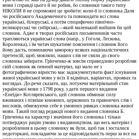
мови і справді цього й не робив, бо словники такого типу
НІКОЛИ й не спроможні це зробити: коли-б із словника Даля
чи російського Академичного та повикидати всі слова
українські, білоруські, а потім специфично північно-
великоруські чи сибірські,—який маленький вийшов би цей
словник. Адже в творах російських письменників часто
трапляються українські слова (напр., у Гоголя, Лескова,
Короленка), і їм читач шукатиме пояснення і словник його
йому дасть, поминаючи замороку всяких націоналістичних
претенсій, щоб, мовляли, наших слів не сміли до свого
словника забирати. Грінченко-ж зовсім справедливо розробляв
свій словник як певний матеріял, що мало не з
фотографичною вірністю має задокументувати факт існування
живої української мови у всіх її відмінах, варіантах, проявах та
виглядах. До-речи сказати, що, нотуючи матеріяльний стан
української мови з 1798 року, з дати першого видання
«Енеїди» Котляревського, цей словник обминає силу
вживаних і пізніше книжних, церковних та правничих слів і
висловів, обмежуючи себе в умовних рямках словника живої
мови. Такий погляд редакції нового видання словника Б.
Грінченка на характер і значіння його словника і тільки
потверджує рацію умови з видавництвом, що весь матеріял і
розроблення в цьому словнику як були, щоб так і зосталися
недоторкані, покладаючи за це відповідальність перш за все на