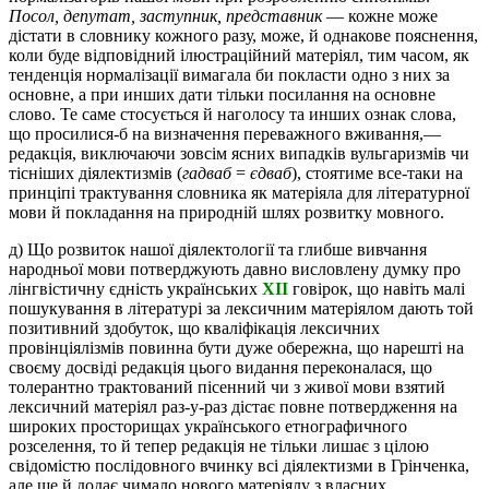
Посол, депутат, заступник, представник
— кожне може
дістати в словнику кожного разу, може, й однакове пояснення,
коли буде відповідний ілюстраційний матеріял, тим часом, як
тенденція нормалізації вимагала би покласти одно з них за
основне, а при инших дати тільки посилання на основне
слово. Те саме стосується й наголосу та инших ознак слова,
що просилися-б на визначення переважного вживання,—
редакція, виключаючи зовсім ясних випадків вульгаризмів чи
тісніших діялектизмів (
гадваб
=
єдваб
), стоятиме все-таки на
принціпі трактування словника як матеріяла для літературної
мови й покладання на природній шлях розвитку мовного.
д) Що розвиток нашої діялектології та глибше вивчання
народньої мови потверджують давно висловлену думку про
лінгвістичну єдність українських
XII
говірок, що навіть малі
пошукування в літературі за лексичним матеріялом дають той
позитивний здобуток, що кваліфікація лексичних
провінціялізмів повинна бути дуже обережна, що нарешті на
своєму досвіді редакція цього видання переконалася, що
толерантно трактований пісенний чи з живої мови взятий
лексичний матеріял раз-у-раз дістає повне потвердження на
широких просторищах українського етнографичного
розселення, то й тепер редакція не тільки лишає з цілою
свідомістю послідовного вчинку всі діялектизми в Грінченка,
але ще й додає чимало нового матеріялу з власних