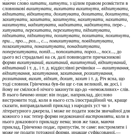
маючи слово
хитати, хитнути
, з цілим правом розмістити в
словникові
вихитувати, вихитати вихитнути, відхитувати,
відхитати, відхитнути, дохитувати, дохитати, дохитнути,
захитувати, захитати, захитнути, нахитувати, нахитати,
нахитнути, надхитувати, надхитати, надхитнути
, пере- ,
хитувати, перехитати, перехитнути, підхитувати,
підхитати, підхитнути, похитувати, похитати, похитнути
,
при..., про..., роз..., с...
,
повихитувати, повідхитувати,
позахитувати, понахитувати, понадхитувати,
поперехитувати
,
попід...
,
попохитати
,
пороз..., посх
..., до
цього всі страдальні на
ся
, далі повиводити причасникові
форми
вихитуваний, вихитаний, вихитнутий, відхитуваний,
відхитаний
і т. д., і т. д. віддієслівні речівніки —
вихитування,
відхитування, захитування, захитання, розхитування,
розхитання, вихит, відхит, дохит, захит
і т. д. Річ ясна, що
тоді словник Грінченка був-би ще с-так великий, як досі, і
йому не смілося-б нічого закинути що-до «неможливих» слів.
В нього бачимо инше: він подає, наприклад, дієслово
вистромити тоді, коли в нього єсть ілюстраційний чи, краще
сказати, виправдальний приклад з народніх уст чи з
літературного джерела, і може не подати зовсім звичайної для
кожного з нас тепер форми недоконаної
вистромляти
, коли в
нього доказового прикладу нема; знов же таки, маючи
приклад, Грінченко подає, припустім, те саме: вистромляти і
може не подати тотожної форми, инакше суфіксованої,—