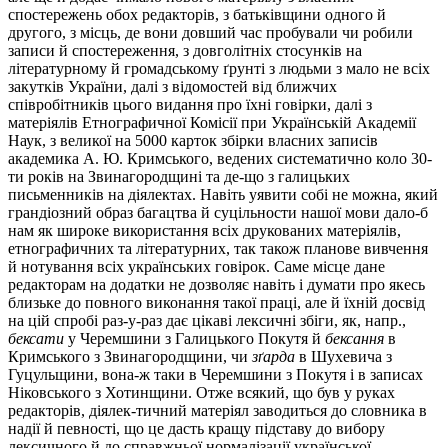
спостережень обох редакторів, з батьківщини одного й
другого, з місць, де вони довший час пробували чи робили
записи й спостереження, з довголітніх стосунків на
літературному й громадському ґрунті з людьми з мало не всіх
закутків України, далі з відомостей від ближчих
співробітників цього видання про їхні говірки, далі з
матеріялів Етнографичної Комісії при Українській Академії
Наук, з великої на 5000 карток збірки власних записів
академика А. Ю. Кримського, ведених систематично коло 30-
ти років на Звинагородщині та де-що з галицьких
письменників на діялектах. Навіть уявити собі не можна, який
грандіозний образ багацтва й суцільности нашої мови дало-б
нам як широке використання всіх друкованих матеріялів,
етнографичних та літературних, так також планове вивчення
й нотування всіх українських говірок. Саме місце дане
редакторам на додатки не дозволяє навіть і думати про якесь
близьке до повного виконання такої праці, але й їхній досвід
на цій спробі раз-у-раз дає цікаві лексичні збіги, як, напр.,
бексати
у Черемшини з Галицького Покутя й
бексання
в
Кримського з Звинагородщини, чи
зґарда
в Шухевича з
Гуцульщини, вона-ж таки в Черемшини з Покутя і в записах
Ніковського з Хотинщини. Отже всякий, що був у руках
редакторів, діялек-тичний матеріял заводиться до словника в
надії й певності, що це дасть кращу підставу до вибору
лексичного й до справжньої нормалізації української