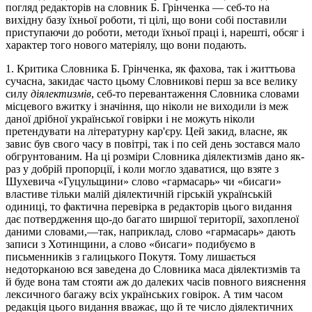
погляд редакторів на словник Б. Грінченка — себ-то на
вихідну базу їхньої роботи, ті цілі, що вони собі поставили
приступаючи до роботи, методи їхньої праці і, нарешті, обсяг і
характер того нового матеріялу, що вони подають.
1. Критика Словника Б. Грінченка, як фахова, так і життьова
сучасна, закидає часто цьому Словникові перш за все велику
силу
діялектизмів
, себ-то перевантаження Словника словами
місцевого вжитку і значіння, що ніколи не виходили із меж
даної дрібної української говірки і не можуть ніколи
претендувати на літературну кар'єру. Цей закид, власне, як
завис був свого часу в повітрі, так і по сей день зостався мало
обгрунтованим. На ці розміри Словника діялектизмів дано як-
раз у добрій пропорції, і коли могло здаватися, що взяте з
Шухевича «Гуцульщини» слово «гармасарь» чи «бисаги»
властиве тільки малій діялектичній гірській українській
одиниці, то фактична перевірка в редакторів цього видання
дає потвердження що-до багато ширшої території, захопленої
даними словами,—так, наприклад, слово «гармасарь» дають
записи з Хотинщини, а слово «бисаги» подибуємо в
письменників з галицького Покутя. Тому лишається
недоторканою вся заведена до Словника маса діялектизмів та
й буде вона там стояти аж до далеких часів повного вияснення
лексичного багажу всіх українських говірок. А тим часом
редакція цього видання вважає, що й те число діялектичних