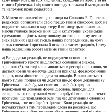
саму нашу мову, на всіх численних складачів матеріялу та на
самого Грінченка, і від такого погляду залежали й методологія
та напрямок праці редакторів.
2. Маючи висловлені вище погляди на Словник Б. Грінченка,
редактори організували свою працю таким способом, щоб не
порушити загального характеру й вигляду цього словника,
маючи глибоке переконання, що й культурний український
громадянин оцінить нашу пошану до того, на чому лежить
знак великих і давніх зусиль наших попередників, на чому
також спочиває і признана й освячена часом традиція, і тому
наша редакційна робота матиме такий характер:
а) Всі додатки редакції, не порушуючи основного
Грінченкового тексту, виділяються особливим знаком,
зірочкою (*), чи тоді коли заводиться в реєстрі нове слово, чи
дається новий чим-небудь цікавий приклад, фразеологичний
зворот, нова діялектична дата чи локація. Виключаються з
цього тільки поправки чи додатки що-до форм деклінації (у
Грінченка —
гад
,
ду
, ми ставимо—
гад
,
да
), додавані
недоконані чи доконані форми дієслова, природні для
теперішнього стану нашої мови чи добуті і вставлені в текст
пропуски, що траплялися були під час друкування словника
Грінченка,—це все йде без зірочки. Коли редакція не
погоджується з тим перекладом слова на російське, що
Грінченко дає хибно, неточно або-ж неповно, тоді під зіркою