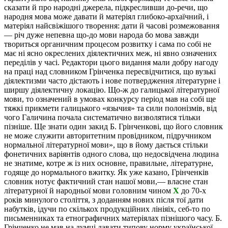
сказати й про народні джерела, підкресливши до-речи, що
народня мова може давати й матеріял глибоко-архаїчний, і
матеріял найсвіжішого творення: дати й часові розмежовання
— річ дуже непевна що-до мови народа бо мова завжди
твориться органичним процесом розвитку і сама по собі не
має ні ясно окреслених діялектичних меж, ні явно означених
переділів у часі. Редактори цього видання мали добру нагоду
на праці над словником Грінченка пересвідчитися, що вузькі
діялектизми часто дістають і нове потвердження літературне і
ширшу діялектичну локацію. Що-ж до галицької літературної
мови, то означений в умовах конкурсу період мав на собі ще
тяжкі прикмети галицького «язычия» та сили полонізмів, від
чого Галичина почала систематично визволятися тільки
пізніше. Ще знати один закид Б. Грінченкові, що його словник
не може служити авторитетним провідником, підручником
нормальної літературної мови», що в йому дається стільки
фонетичних варіянтів одного слова, що недосвідчена людина
не знатиме, котре ж із них основне, правильне, літературне,
годяще до нормального вжитку. Як уже казано, Грінченків
словник нотує фактичний стан нашої мови,— власне стан
літературної й народньої мови головним чином
X
до 70-х
років минулого століття, з доданням нових після тої дати
набутків, ідучи по скількох продукційних лініяіх, себ-то по
письменниках та етнографичних матеріялах пізнішого часу. Б.
Грінченко не мав на думці давати типову норму української