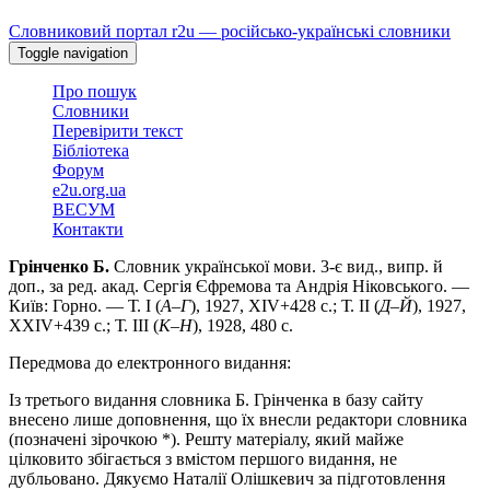
Skip
Словниковий портал r2u — російсько-українські словники
to
Toggle navigation
main
content
Про пошук
Словники
Перевірити текст
Бібліотека
Форум
e2u.org.ua
ВЕСУМ
Контакти
Грінченко Б.
Словник української мови. 3-є вид., випр. й
доп., за ред. акад. Сергія Єфремова та Андрія Ніковського. —
Київ: Горно. — Т. І (
А
–
Г
), 1927, XIV+428 с.; Т. II (
Д
–
Й
), 1927,
XXIV+439 с.; Т. III (
К
–
Н
), 1928, 480 с.
Передмова до електронного видання:
Із третього видання словника Б. Грінченка в базу сайту
внесено лише доповнення, що їх внесли редактори словника
(позначені зірочкою *). Решту матеріалу, який майже
цілковито збігається з вмістом першого видання, не
дубльовано. Дякуємо Наталії Олішкевич за підготовлення