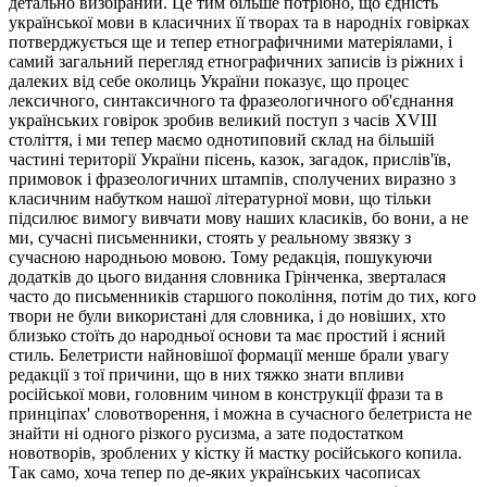
детально визбіраний. Це тим більше потрібно, що єдність
української мови в класичних її творах та в народніх говірках
потверджується ще и тепер етнографичними матеріялами, і
самий загальний перегляд етнографичних записів із ріжних і
далеких від себе околиць України показує, що процес
лексичного, синтаксичного та фразеологичного об'єднання
українських говірок зробив великий поступ з часів XVIII
століття, і ми тепер маємо однотиповий склад на більшій
частині території України пісень, казок, загадок, прислів'їв,
примовок і фразеологичних штампів, сполучених виразно з
класичним набутком нашої літературної мови, що тільки
підсилює вимогу вивчати мову наших класиків, бо вони, а не
ми, сучасні письменники, стоять у реальному звязку з
сучасною народньою мовою. Тому редакція, пошукуючи
додатків до цього видання словника Грінченка, зверталася
часто до письменників старшого покоління, потім до тих, кого
твори не були використані для словника, і до новіших, хто
близько стоїть до народньої основи та має простий і ясний
стиль. Белетристи найновішої формації менше брали увагу
редакції з тої причини, що в них тяжко знати впливи
російської мови, головним чином в конструкції фрази та в
принціпах' словотворення, і можна в сучасного белетриста не
знайти ні одного різкого русизма, а зате подостатком
новотворів, зроблених у кістку й мастку російського копила.
Так само, хоча тепер по де-яких українських часописах