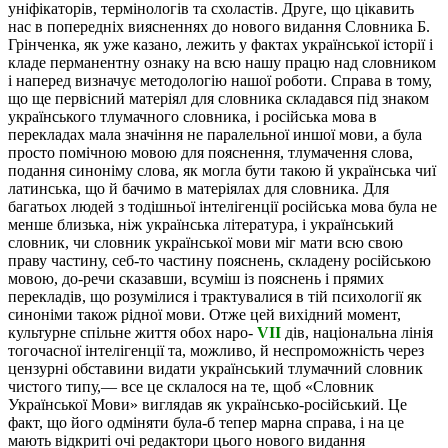
уніфікаторів, термінологів та схоластів. Друге, що цікавить
нас в попередніх виясненнях до нового видання Словника Б.
Грінченка, як уже казано, лежить у фактах української історії і
кладе перманентну ознаку на всю нашу працю над словником
і наперед визначує методологію нашої роботи. Справа в тому,
що ще первісний матеріял для словника складався під знаком
українського тлумачного словника, і російська мова в
перекладах мала значіння не паралельної иншої мови, а була
просто помічною мовою для пояснення, тлумачення слова,
подання синоніму слова, як могла бути такою й українська чиї
латинська, що й бачимо в матеріялах для словника. Для
багатьох людей з тодішньої інтелігенції російська мова була не
менше близька, ніж українська література, і український
словник, чи словник української мови міг мати всю свою
праву частину, себ-то частину пояснень, складену російською
мовою, до-речи сказавши, всуміш із пояснень і прямих
перекладів, що розумілися і трактувалися в тій психології як
синоніми також рідної мови. Отже цей вихідний момент,
культурне спільне життя обох наро-
VII
дів, національна лінія
тогочасної інтелігенції та, можливо, й неспроможність через
цензурні обставини видати український тлумачний словник
чистого типу,— все це склалося на те, щоб «Словник
Української Мови» виглядав як українсько-російський. Це
факт, що його одміняти була-б тепер марна справа, і на це
мають відкриті очі редактори цього нового видання