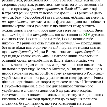
раскинуться, расположиться, простереться; раздаться на обе
стороны; раздаться, разнестись, але нема того, що виходить із
даного прикладу:
распространиться
. Далі: «
Пішлися
тоді
Катрі отті ранки довгі та вечорі ще довші». В Грінченка дано
пітися, безл
. (безособово) і два приклади:
підеться на смерть
,
на горе пішлося
, тим часом наша фраза дає право на особове і з
иншим керуванням уживання: що пішлося кому, значить
можна сказати і
мені на горе пішлося
і
горе мені пішлося
. Знов
далі: ...«ті дні, ніяк
неперебутні
, що все сидиш та
XIV
думаєш:
яке лихо твоє, і як прийшло на тебе, і як не покине тебе
ніколи». У Грінченка єсть тільки
перебутиий
— преходящий,
без дати відки взято одначе, на цій підставі не можна казати,
що
неперебутний
у Марка Вовчка означає
непреходящий
, бо
тут підійде краще
неизбывный
і наголос ліпше покласти на
останній склад:
неперебутни'й
. Шість тільки рядків, уже
колись читаних для словника, а одначе вони знов вимагають
пильного перегляду. Те саме з Квітксю, з Свидницьким, що з
нього головний редактор Ш-го тому академичного Російсько-
українського словника раз-у-раз витягав силу фразеологічних
цікавих і оригінальних зворотів; те саме навіть з Шевченком і
Нечуєм-Лєвицьким. Ясно, що для великого тлумачного
українського словника довелося-б ще раз, але наскрізь,
систематично і з новими вимогами переглянути твори наших
класиків мови і аж тоді приступати до складання повного
словника, бувши певним, що весь класичний матеріял