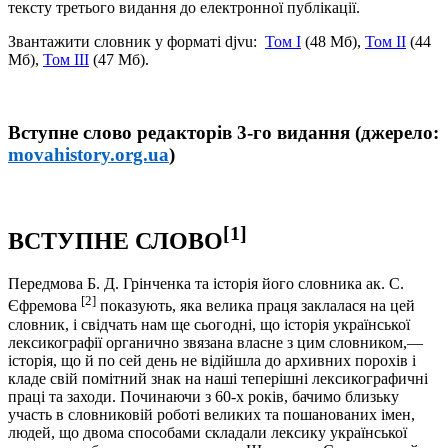
тексту третього видання до електронної публікації.
Звантажити словник у форматі djvu:
Том I
(48 Мб),
Том II
(44
Мб),
Том III
(47 Мб).
Вступне слово редакторів 3-го видання (джерело:
movahistory.org.ua
)
[1]
ВСТУПНЕ СЛОВО
Передмова Б. Д. Грінченка та історія його словника ак. С.
[2]
Єфремова
показують, яка велика праця заклалася на цей
словник, і свідчать нам ще сьогодні, що історія української
лексикографії органично звязана власне з цим словником,—
історія, що й по сей день не відійшла до архивних порохів і
кладе свій помітний знак на наші теперішні лексикографичні
праці та заходи. Починаючи з 60-х років, бачимо близьку
участь в словниковій роботі великих та пошанованих імен,
людей, що двома способами складали лексику української