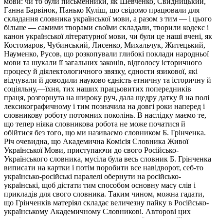
мови: чи то були письменники, як Шевченко, Свидницький,
Ганна Барвінок, Панько Куліш, що свідомо працювали для
складання словника української мови, а разом з тим — і цього
більше — самими творами своїми складали, творили кодекс і
канон української літературної мови, чи були це наші вчені, як
Костомаров, Чубинський, Лисенко, Михальчук, Житецький,
Науменко, Русов, що розкопували глибокі поклади народньої
мови та шукали її загальних законів, відголосу історичного
процесу й діялектологичного звязку, єдности язикової, які
відчували й доводили науково єдність етничну та історичну й
соціяльну,—їхня, тих наших працьовитих попередників
праця, розгорнута на широку руч, дала щедру датку й на полі
лексикографичному і тим позначила на довгі роки наперед і
словникову роботу потомних поколінь. В наслідку маємо те,
що тепер ніяка словникова робота не може початися й
обійтися без того, що ми називаємо словником Б. Грінченка.
Річ очевидна, що Академична Комісія Словника Живої
Української Мови, приступаючи до свого Російсько-
Українського словника, мусіла була весь словник Б. Грінченка
виписати на картки і потім поробити все навідворот, себ-то
українсько-російські паралелі обернути на російсько-
українські, щоб дістати тим способом основну масу слів і
прикладів для свого словника. Таким чином, можна гадати,
що Грінченків матеріял складає величезну пайку в Російсько-
українському Академичному Словникові. Авторові цих