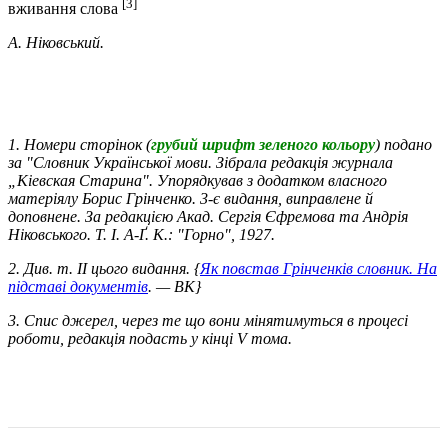
[3]
вживання слова
А. Ніковський.
1. Номери сторінок (
грубий шрифт зеленого кольору
) подано
за "Словник Української мови. Зібрала редакція журнала
„Кіевская Старина". Упорядкував з додатком власного
матеріялу Борис Грінченко. 3-є видання, виправлене й
доповнене. За редакцією Акад. Сергія Єфремова та Андрія
Ніковського. Т. І. А-Ґ. К.: "Горно", 1927.
2. Див. т. ІІ цього видання. {
Як повстав Грінченків словник. На
підставі документів
. — ВК}
3. Спис джерел, через те що вони мінятимуться в процесі
роботи, редакція подасть у кінці V томa.