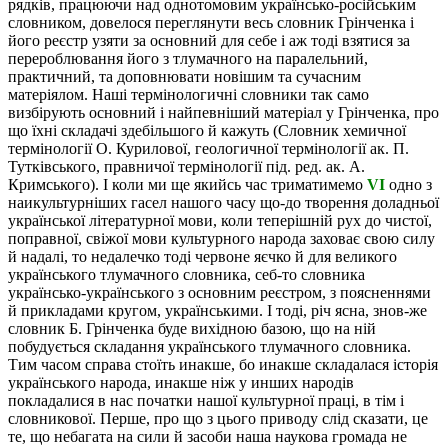
рядків, працюючи над однотомовим українсько-російським
словником, довелося переглянути весь словник Грінченка і
його реєстр узяти за основний для себе і аж тоді взятися за
перероблювання його з тлумачного на паралельний,
практичний, та доповнювати новішим та сучасним
матеріялом. Наші термінологичні словники так само
визбірують основний і найпевніший матеріал у Грінченка, про
що їхні складачі здебільшого й кажуть (Словник хемичної
термінології О. Курилової, геологичної термінології ак. П.
Тутківського, правничої термінології під. ред. ак. А.
Кримського). І коли ми ще якийсь час триматимемо
VI
одно з
наикультурніших гасел нашого часу що-до творення доладньої
української літературної мови, коли теперішній рух до чистої,
поправної, свіжої мови культурного народа заховає свою силу
й надалі, то недалечко тоді червоне яєчко й для великого
українського тлумачного словника, себ-то словника
українсько-українського з основним реєстром, з поясненнями
й прикладами кругом, українськими. І тоді, річ ясна, знов-же
словник Б. Грінченка буде вихідною базою, що на ній
побудується складання українського тлумачного словника.
Тим часом справа стоїть инакше, бо инакше складалася історія
українського народа, инакше ніж у инших народів
покладалися в нас початки нашої культурної праці, в тім і
словникової. Перше, про що з цього приводу слід сказати, це
те, що небагата на сили й засоби наша наукова громада не