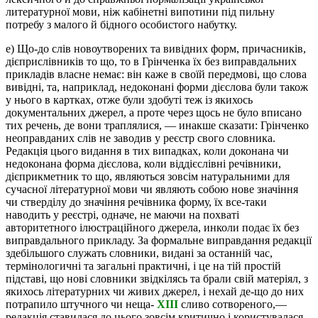
литературної мови, ніж кабінетні випотини під пильну
потребу з малого й бідного особистого набутку.
е) Що-до слів новоутворених та вивідних форм, причасників,
дієприслівників то що, то в Грінченка їх без виправдальних
прикладів власне немає: він каже в своїй передмові, що слова
вивідні, та, наприклад, недоконані форми дієслова були також
у нього в картках, отже були здобуті теж із якихось
документальних джерел, а проте через щось не було вписано
тих речень, де вони траплялися, — инакше сказати: Грінченко
неоправданих слів не заводив у реєстр свого словника.
Редакція цього видання в тих випадках, коли доконана чи
недоконана форма дієслова, коли віддієслівні речівники,
дієприкметник то що, являються зовсім натуральними для
сучасної літературної мови чи являють собою нове значіння
чи стверділу до значіння речівника форму, їх все-таки
наводить у реєстрі, одначе, не маючи на похваті
авторитетного ілюстраційного джерела, инколи подає їх без
виправдального прикладу. За формальне виправдання редакції
здебільшого служать словники, видані за останній час,
термінологичні та загальні практичні, і це на тій простій
підставі, що нові словники звідкілясь та брали свій матеріял, з
якихось літературних чи живих джерел, і нехай де-що до них
потрапило штучного чи неща-
XIII
сливо сотвореного,—
редакція ставилася до цього зовсім критично і користувалася