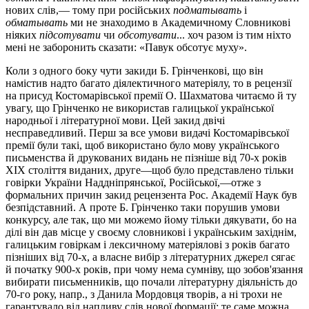
нових слів,— тому при російських
подматывать
і
обматывать
ми не знаходимо в Академичному Словникові
ніяких
підсотувати
чи
обсотувати
... хоч разом із тим ніхто
мені не заборонить сказати: «Павук обсотує муху».
Коли з одного боку чути закиди Б. Грінченкові, що він
намістив надто багато діялектичного матеріялу, то в рецензії
на присуд Костомарівської премії О. Шахматова читаємо й ту
увагу, що Грінченко не використав галицької української
народньої і літературної мови. Цей закид двічі
несправедливий. Перш за все умови видачі Костомарівської
премії були такі, щоб використано було мову українського
письменства й друкованих видань не пізніше від 70-х років
XIX століття виданих, друге—щоб було представлено тільки
говірки України Наддніпрянської, Російської,—отже з
формальних причин закид рецензента Рос. Академії Наук був
безпідставний. А проте Б. Грінченко таки порушив умови
конкурсу, але так, що ми можемо йому тільки дякувати, бо на
ділі він дав місце у своєму словникові і українським західнім,
галицьким говіркам і лексичному матеріялові з років багато
пізніших від 70-х, а власне вибір з літературних джерел сягає
й початку 900-х років, при чому нема сумніву, що зобов'язання
вибирати письменників, що почали літературну діяльність до
70-го року, напр., з Данила Мордовця творів, а ні трохи не
гарантувало від напливу слів нової формації; те саме можна