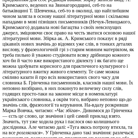
Кримського, ведених на Звинагородщині, себ-то на
батьківщині Т. Шевченка, себ-то в околиці, що найглибшим
чином залягла в основу нашої літературної мови і скількома
нападами в мові пізніших письменників (Нечуя-Левицького,
Кримського) додавала нові багацтва з своїх невсихущих
джерел, зміцняючи своє право на честь зватися основою нашої
літературної мови. Збірка ак. А. Кримського показує в ряді
цікавиіх нових значінь до відомих уже слів, в тонких деталях
вислову, у фразеологичній грі з старим мовним матеріялом, як
треба пильно й уважно студіювати всяку дрібницю кожного
хоч би й часто вже використаного діялекту і як багато ще
можна здобувати корисного для практичного культурного і
літературного вжитку живого елементу. Те саме можна
сміливо казати й про всіх використаних свого часу для
словника Б. Грінченка письменників, класиків нашої мови. Їх
неповно визбірано, в них покинуто величезну силу слів,
годящих просто-таки на законне місце в номенклатурі
українського словника, а окрім того, вибрано неповно що-до
значінь слів, фразеології та керування. На-вдалу розкривши
Марка Вовчка, читаємо: «Час
збігав
». Дивимося до Грінченка
— єсть це слово, це значіння і цей самий приклад взято.
Значить, тут уже ходила рука і паслося око колишнього
дослідника. Але читаємо далі: «Туга якось потроху втихла, та
на все
розгляглася
». У Грінченка дано такі значіння: разлечься;