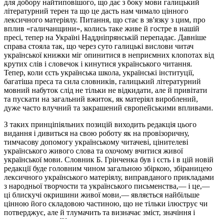
для добору найтиповішого, що дає з боку мови галицький
літературний терен та що це дасть нам чимало цінного
лексичного матеріялу. Питання, що стає в зв'язку з цим, про
вплив «галичанщини», колись таке живе й гостре в нашій
пресі, тепер на Україні Наддніпрянській перепадає. Давніше
справа стояла так, що через суто галицькі вислови читач
української книжки міг опинитися в неприємних клопотах від
крутих слів і словечок і кинутися українського читання.
Тепер, коли єсть українська школа, українські інституції,
багатіша преса та сила словників, галицький літературний
мовний набуток слід не тільки не відкидати, але й привітати
та пускати на загальний вжиток, як матеріял вироблений,
дуже часто влучний та закрашений європейськими впливами.
З таких принціпіяльних позицій виходить редакція цього
видання і дивиться на свою роботу як на провізоричну,
тимчасову допомогу українському читачеві, цінителеві
українського живого слова та охочому вчитися живої
української мови. Словник Б. Грінченка був і єсть і в цій новій
редакції буде головним чином загальною збіркою, збіраницею
лексичного українського матеріялу, виправданого прикладами
з народньої творчости та українського письменства,— і це,—
ці блискучі окришини живої мови,— являється найбільше
цінною його складовою частиною, що не тільки ілюструє чи
потверджує, але й тлумачить та визначає зміст, значіння і