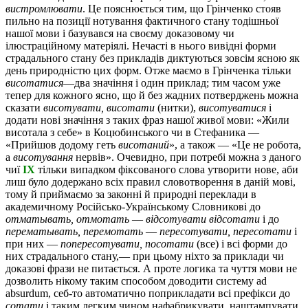
вистромлювати
. Це пояснюється тим, що Грінченко стояв
пильно на позиції нотування фактичного стану тодішньої
нашої мови і базувався на своєму доказовому чи
ілюстраційному матеріялі. Нечасті в нього вивідні форми
страдального стану без прикладів диктуються зовсім ясною як
день природністю цих форм. Отже маємо в Грінченка тільки
висотатися
—два значіння і один приклад; тим часом уже
тепер для кожного ясно, що й без жадних потверджень можна
сказати
висотувати, висотати
(нитки),
висотуватися
і
додати нові значіння з таких фраз нашої живої мови: «Жили
висотала з себе» в Коцюбинського чи в Стефаника —
«Прийшов додому геть
висотаний
», а також — «Це не робота,
а
висотування
нервів». Очевидно, при потребі можна з даного
чиї
IX
тільки випадком фіксованого слова утворити нове, аби
лиш було додержано всіх правил словотворення в даній мові,
тому й приймаємо за законні й природні переклади в
академичному Російсько-Українському Словникові до
отматывать, отмотать
—
відсотувати відсотати
і до
перематывать, перемотать
—
пересотувати, пересотати
і
при них —
попересотувати, посотати
(все) і всі форми до
них страдального стану,— при цьому ніхто за приклади чи
доказові фрази не питається. А проте логика та чуття мови не
дозволить нікому таким способом доводити систему ad
absurdum, себ-то автоматично поприкладати всі префікси до
сотати
і таким легким чином нафабрикувати, наштампувати