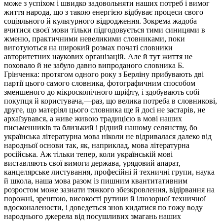
може з успіхом і швидко задовольняти наших потреб і вимог
життя народа, що з такою енергією відбуває процеси свого
соціяльного й культурного відродження. Зокрема жадоба
вчитися своєї мови тільки підгодовується тими синицями в
жменю, практичними невеликими словниками, поки
виготуються на широкий розмах початі словники
авторитетних наукових організацій. Але й тут життя не
поховало й не забуло давно випроданого словника Б.
Грінченка: протягом одного року з Берліну прибувають дві
партії цього самого словника, фотографичним способом
зменшеного до мікроскопічного шріфту, і здобувають собі
покупця й користувача,—раз, що велика потреба в словникові,
друге, що матеріял цього словника ще й досі не застарів, не
архаїзувався, а живе живою традицією в мові наших
письменників та близький і рідний нашому селянству, бо
українська літературна мова ніколи не відривалася далеко від
народньої основи так, як, наприклад, мова літературна
російська. Аж тільки тепер, коли українській мові
виставляють свої вимоги держава, урядовий апарат,
канцелярське листування, професійні й техничні групи, наука
й школа, наша мова разом із пишним квантитативним
розростом може зазнати тяжкого збезкровлення, відірвання на
порожні, зрештою, високості рутини й ілюзорної техничної
вдосконалености, і доведеться знов кидатися по гожу воду
народнього джерела від посушливих змагань наших