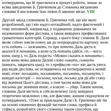
потверджень, що їй траплялося в процесі роботи, лишає за
всіма заведеними Б. Грінченком до Словника місцевими
словами й висловами їхнє певне й законне місце.
VIII
Другий закид словникові Б. Грінченка той, що він мало
розроблений, що і він надто нотаційний, надто фактичний і
тому неповний, наприклад, у подаванню доконаних чи
недоконаних форм дієслова, а також вивідних префіксованих
граматичних категорій. Справді, з цього боку словник В. Даля
являє собою зовсім повну аж до неприродности картину: коли
єсть
ходить
—
хаживать
, то при
потеть
Даль дасть в
аналогії й
пачивать
, а коли єсть
потить
(дійсн. сп.—кого;
коня, напр.), то Даль подасть: «Можно сказать и
пачивать
»;
коли жива мова давала Далеві слово
сыкать
,
сыкнуть
(шикать, закричать цыц), то з префіксом «по» він дасть увесь
ряд видів дієслова, не оглядаючись на потвердження в живій
мові; отже:
посыкать, посыкивать, посыкать, посыкнуть
, і
вивідні категорії —
посычка, посык, посыка
для дії або стану
від значіння Цього дієслова, а тим часом жива мова для
посычки
дає значіння инше, а власне —
удар
. Таким чином,
словник Даля містить в собі величезну силу вивідних
теоретично можливих слів, але фактами, живим свідоцтвом не
потверджених.. Отже за прикладом Даля і Б. Грінченко міг би
на основі означених функцій частини слова, префікса й
суфікса, розробляти свого словника таким способом, що