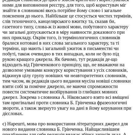
ними для виповнення реєстру, для того, щоб користувач міг
знайти в словникові якесь потрібне йому слово і загальне
пояснення до нього. Найбільше це стосується чистих термінів,
слів техничного, канцелярського вжитку та, сказав би,
газетного типу, слова-ж із живої мови, побутового характеру
чи загальні допускаються в міру наявности доказового при
них прикладу. Окрім того, із термінологичних словників
бралися нотовані в них слова загального характеру, та ті
терміни, що мають і загальний ужиток в письменстві чи
побуті, також очевидно в тих випадках, коли не було під
рукою кращого джерела. Як бачимо, тут редакція де-що
відходить від Грінченкового принціпу, що, не вважаючи на
дозволене умовами конкурсу користування з усіх словників,
відкинув цілу групу новіших чи неавторитетних словників,
тим часом, як редакція цього видання мусіла новіші словники
взяти собі за помічне джерело, не маючи спроможности
повести систематичне визбірування із глибших мовних
джерел. Зокрема з словника А. Ніковського взято всі вміщені
там оригінальні проти словника Б. Грінченка фразеологичні
звороти, а також звернуто увагу на дані в йому керування при
дієсловах.
є) Нарешті, мова про використання літературних джерел для
нового видання словника Б. Грінченка. Найщасливішим
придбанням для себе редакція вважає збірку записів акад. А.