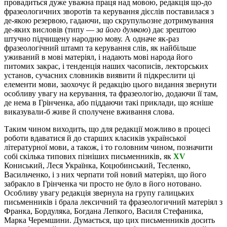
провадиться дуже уважна праця над мовою, редакція що-до
фразеологичних зворотів та керування дієслів поставилася з
де-якою резервою, гадаючи, що скрупульозне дотримування
де-яких висловів (типу —
за його думкою
) дає зрештою
штучно підчищену народню мову. А одначе як-раз
фразеологічний штамп та керування слів, як найбільше
уживаний в мові матеріял, і надають мові народа його
питомих закрас, і тенденція наших часописів, лекторських
установ, сучасних словників виявити й підкреслити ці
елементи мови, заохочує й редакцію цього видання звернути
особливу увагу на керування, та фразеологію, додаючи її там,
де нема в Грінченка, або піддаючи такі приклади, що ясніше
виказували-б живе й сполучене вживання слова.
Таким чином виходить, що для редакції можливо в процесі
роботи вдаватися й до старших класиків української
літературної мови, а також, і то головним чином, позначити
собі скілька типових пізніших письменників, як
XV
Кониський, Леся Українка, Коцюбинський, Тесленко,
Васильченко, і з них черпати той новий матеріял, що його
забракло в Грінченка чи просто не було в його нотовано.
Особливу увагу редакція звернула на групу галицьких
письменників і брала лексичний та фразеологичний матеріял з
Франка, Бордуляка, Богдана Лепкого, Василя Стефаника,
Марка Черемшини. Думається, що цих письменників досить