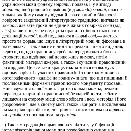
української мови фонему
збірати
, подавав її у вигляді
збирати
, щоб родовий відмінок (від
молодь
)
молоді
, власне
тільки так йому самому відомий, фіксований в більшості
говірок та закріплений літературною традицією, виглядав як
молоди
, але зате трохи не єдине в живих говірках
соли
(від
сіль
) та ще тіни, через те, що за правило пішов з нього тип
деклінації
молоді
, щоб подавалося в формі
солі
,— дається
просто та форма, що існує в літературній мові чи фіксована в
матеріялах,— так власне й чинить і редакція цього видання,
через що що-до правопису треба наперед визнати його за
строкате, що відбиває найперше живу вимову, потім
фактичний матеріял джерел, а також і сучасний правописний
розгардіяш. Це все-таки краще, ніж затятися на якомусь
одному варіянті сучасних правописів і з приходом нового
ортографичного «каліфа на годину» знати, що під пишними й
послідовними формами правописного монументу поховані
живі звучання нашої мови. Проте, скільки можна, редакція
переводить принціп правописної безпартійности, себ-то:
лишаючи на старому місці слово збірати і весь матеріял і його
розроблення, дає в своєму місті також і збирати з посиланням
на матеріял при збірати, чи тривога з посиланням на
трівога
,
чи
гриміти
з посиланням на
греміти
.
г) Так само редакція відмовляється від титулу й функції
нормалізаторів нашої мови при розробленню синонімів.