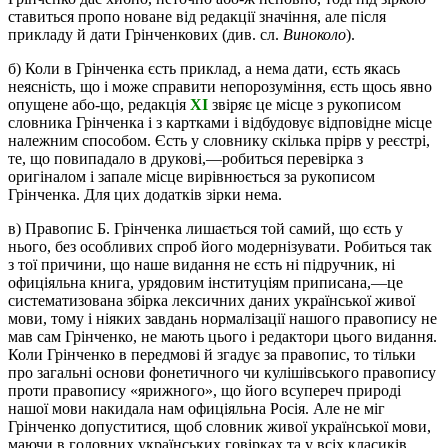
ставиться пропо новане від редакції значіння, але після
прикладу й дати Грінченкових (див. сл.
Виноколо
).
б) Коли в Грінченка єсть приклад, а нема дати, єсть якась
неясність, що і може справити непорозуміння, єсть щось явно
опущене або-що, редакція
XI
звіряє це місце з рукописом
словника Грінченка і з картками і відбудовує відповідне місце
належним способом. Єсть у словнику скілька прірв у реєстрі,
те, що повипадало в друкові,—робиться перевірка з
оригіналом і запале місце вирівнюється за рукописом
Грінченка. Для цих додатків зірки нема.
в) Правопис Б. Грінченка лишається той самий, що єсть у
нього, без особливих спроб його модернізувати. Робиться так
з тої причини, що наше видання не єсть ні підручник, ні
офиціяльна книга, урядовим інституціям приписана,—це
систематизована збірка лексичних даних української живої
мови, тому і ніяких завдань нормалізації нашого правопису не
мав сам Грінченко, не мають цього і редактори цього видання.
Коли Грінченко в передмові й згадує за правопис, то тільки
про загальні основи фонетичного чи кулішівського правопису
проти правопису «ярижного», що його всупереч природі
нашої мови накидала нам офиціяльна Росія. Але не міг
Грінченко допуститися, щоб словник живої української мови,
маючи в головних українських говірках та у всіх класиків