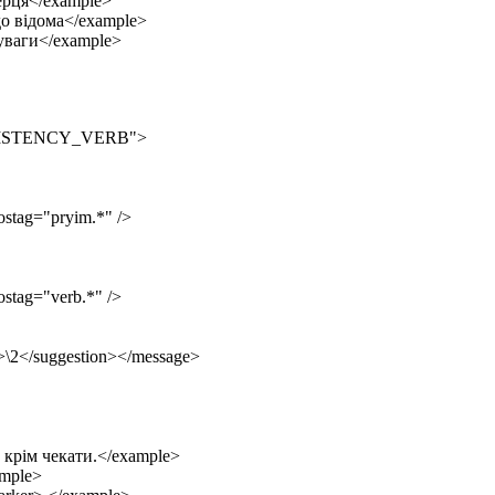
рця</example>
 відома</example>
ваги</example>
NSISTENCY_VERB">
ag="pryim.*" />
ag="verb.*" />
</suggestion></message>
рім чекати.</example>
mple>