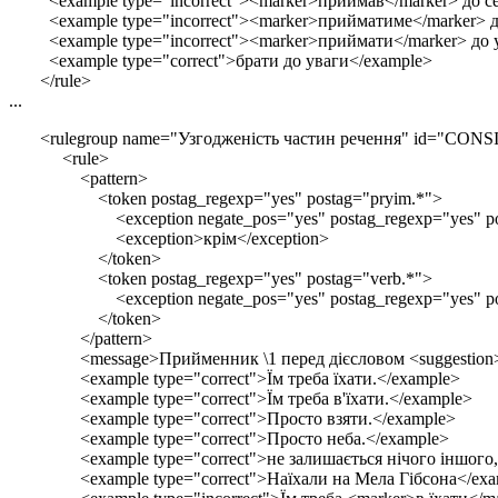
<example type="incorrect"><marker>приймав</marker> до се
<example type="incorrect"><marker>прийматиме</marker> до
<example type="incorrect"><marker>приймати</marker> до у
<example type="correct">брати до уваги</example>
</rule>
...
<rulegroup name="Узгодженість частин речення" id="CO
<rule>
<pattern>
<token postag_regexp="yes" postag="pryim.*">
<exception negate_pos="yes" postag_regexp="yes" post
<exception>крім</exception>
</token>
<token postag_regexp="yes" postag="verb.*">
<exception negate_pos="yes" postag_regexp="yes" post
</token>
</pattern>
<message>Прийменник \1 перед дієсловом <suggestion>\2
<example type="correct">Їм треба їхати.</example>
<example type="correct">Їм треба в'їхати.</example>
<example type="correct">Просто взяти.</example>
<example type="correct">Просто неба.</example>
<example type="correct">не залишається нічого іншого, к
<example type="correct">Наїхали на Мела Гібсона</exa