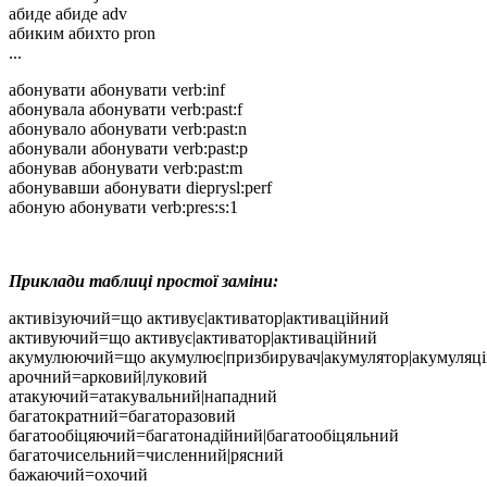
абиде абиде adv
абиким абихто pron
...
абонувати абонувати verb:inf
абонувала абонувати verb:past:f
абонувало абонувати verb:past:n
абонували абонувати verb:past:p
абонував абонувати verb:past:m
абонувавши абонувати dieprysl:perf
абоную абонувати verb:pres:s:1
Приклади таблиці простої заміни:
активізуючий=що активує|активатор|активаційний
активуючий=що активує|активатор|активаційний
акумулюючий=що акумулює|призбирувач|акумулятор|акумуляц
арочний=арковий|луковий
атакуючий=атакувальний|нападний
багатократний=багаторазовий
багатообіцяючий=багатонадійний|багатообіцяльний
багаточисельний=численний|рясний
бажаючий=охочий