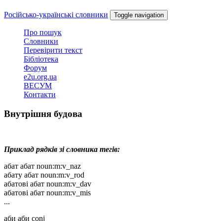
Skip
Російсько-українські словники
Toggle navigation
to
main
Про пошук
content
Словники
Перевірити текст
Бібліотека
Форум
e2u.org.ua
ВЕСУМ
Контакти
Внутрішня будова
Приклад рядків зі словника тегів:
абат абат noun:m:v_naz
абату абат noun:m:v_rod
абатові абат noun:m:v_dav
абатові абат noun:m:v_mis
...
аби аби conj