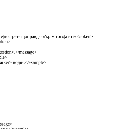
третє|щоправда|о?крім того|а втім</token>
oken>
stion>.</message>
ple>
ker> водій.</example>
ssage>