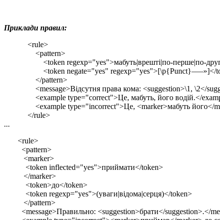
Приклади правил:
<rule>
<pattern>
<token regexp="yes">мабуть|врешті|по-перше|по-друге|по-
<token negate="yes" regexp="yes">[\p{Punct}–—»]</t
</pattern>
<message>Відсутня права кома: <suggestion>\1, \2</sugge
<example type="correct">Це, мабуть, його водій.</exam
<example type="incorrect">Це, <marker>мабуть його</mar
</rule>
...
<rule>
<pattern>
<marker>
<token inflected="yes">приймати</token>
</marker>
<token>до</token>
<token regexp="yes">(уваги|відома|серця)</token>
</pattern>
<message>Правильно: <suggestion>брати</suggestion>.</me