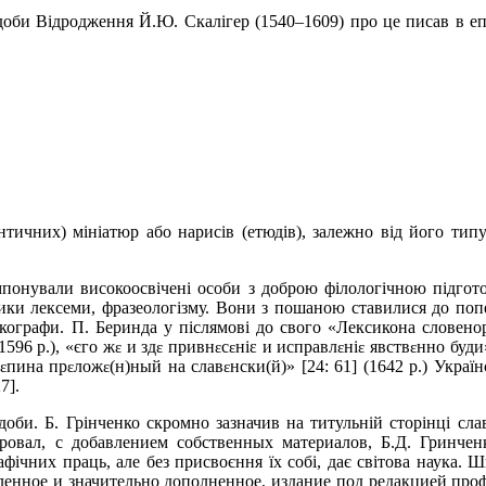
доби Відродження Й.Ю. Скалігер (1540
–
1609) про це писав в еп
тичних) мініатюр або нарисів (етюдів), залежно від його типу
понували високоосвічені особи з доброю філологічною підгото
тики лексеми, фразеологізму. Вони з пошаною ставилися до поп
икографи. П.
Беринда у післямові до свого «Лексикона словенор
(1596 р
.)
, «єго ж
и зд
привн
с
ні
ɛ
и исправл
ні
явств
нно буди»
ɛ
ɛ
ɛ
ɛ
ɛ
ɛ
ɛ
пина пр
лож
(н)н
ы
й на слав
нски(й)» [24: 61] (1642 р.) Украї
ɛ
ɛ
ɛ
ɛ
7].
доби. Б.
Грінченко скромно зазначив на титульній сторінці сла
ровал, с добавлением собственных материалов, Б.Д.
Гринченк
чних праць, але без присвоєння їх собі, дає світова наука. Ш
ленное и значительно дополненное, издание под редакцией проф