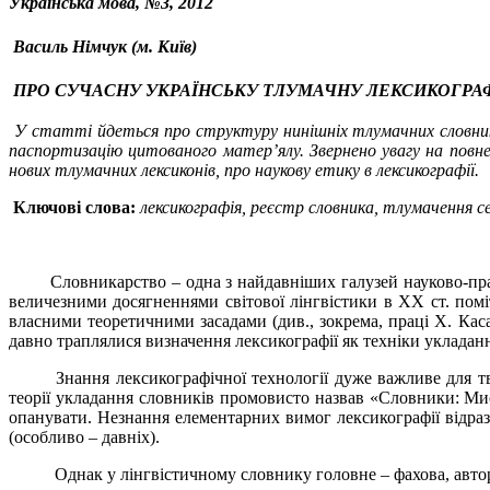
Українська мова, №3, 2012
Василь Німчук (м. Київ)
ПРО СУЧАСНУ УКРАЇНСЬКУ ТЛУМАЧНУ ЛЕКСИКОГРА
У статті йдеться про структуру нинішніх тлумачних словникі
паспортизацію цитованого матер’ялу. Звернено увагу на повне
нових тлумачних лексиконів, про наукову етику в лексикографії.
Ключові слова:
лексикографія, реєстр словника, тлумачення с
Словникарство – одна з найдавніших галузей науково-прак
величезними досягненнями світової лінгвістики в XX ст. помі
власними теоретичними засадами (див., зокрема, праці X.
Каса
давно траплялися визначення лексикографії як техніки укладання 
Знання лексикографічної технології дуже важливе для т
теорії укладання словників промовисто назвав «Словники: Мис
опанувати. Незнання елементарних вимог лексикографії відразу 
(особливо – давніх).
Однак у лінгвістичному словнику головне – фахова, авторс