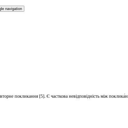
le navigation
торне покликання [5]. Є часткова невідповідність між поклика́нн