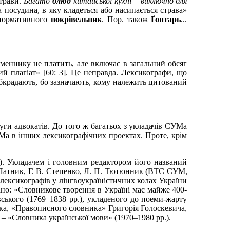
страви.
Багато
блюд
китайської кухні – виключно для
 посудина, в яку кладеться або насипається страва»
 нормативного
покрівельник
. Пор. також
Ґонтарь
...
меннику не платить, але включає в загальний обсяг
й плагіат» [60: 3]. Це неправда. Лексикографи, що
 обкрадають, бо зазначають, кому належить цитований
уги адвокатів. До того ж багатьох з укладачів СУМа
УМа в інших лексикографічних проектах. Проте, крім
. Укладачем і головним редактором його названий
Латник, Г.
В.
Степенко, Л.
П.
Тютюнник (ВТС СУМ,
 лексикографів у лінгвоукраїністичних колах України
но: «Словникове творення в Україні має майже 400-
вського (1769
–
1838 pp.), укладеного до поеми-жарту
нка, «Правописного словника» Григорія Голоскевича,
 – «Словника української мови» (1970
–
1980 pp.).