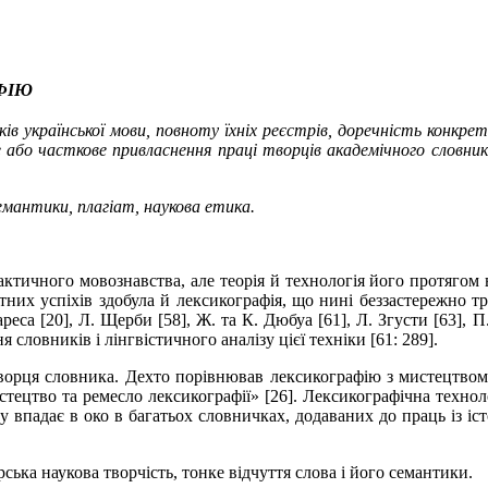
ФІЮ
в української мови, повноту їхніх реєстрів, доречність конкре
 або часткове привласнення праці творців академічного словни
емантики, плагіат, наукова етика.
тичного мовознавства, але теорія й технологія його протягом в
тних успіхів здобула й лексикографія, що нині беззастережно т
реса [20], Л.
Щерби [58], Ж. та К.
Дюбуа [61], Л. Згусти [63], П
словників і лінгвістичного аналізу цієї техніки [61: 289].
ворця словника. Дехто порівнював лексикографію з мистецтвом
тецтво та ремесло лексикографії» [26]. Лексикографічна технол
впадає в око в багатьох словничках, додаваних до праць із істо
ька наукова творчість, тонке відчуття слова і його семантики.