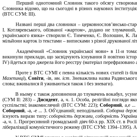
Перший однотомний Словник такого обсягу створювався
Словника відомо, що на сьогодні в різних наукових інституціях
(ВТС СУМ: III).
Названі перші два словники – церковнослов’янсько-стар
І.
Котляревського, обізваної «жартом», додано не тлумачний
українського язика» створили Є.
Тимченко, Є.
Волошин, К.
Ла
мільйони карток із текстами – виписками з різної друкованої лі
Академічний «Словник української мови» в 11-и том
викинули приклади, що засвідчують існування й новітню істор
IV) йдеться про джерела його реєстру (матеріал перефразовано або
Проте у ВТС СУМІ є певна кількість нових статей із б
Мазепинці
),
Совіти
, -ів,
мн. іст
. Зневажлива назва Радянськог
слова; вживалися й уживаються також і без зневаги).
В ньому є також доповнення до тлумачень вокабул, усун
(СУМ II: 283) –
Дисидент
, а,
ч
. 1. Особа, релігійні погляди я
суспільстві; інакомислячий (ВТС СУМ: 223);
Соборний
, а,е ...
Соборний
, -а, -е ... 3. Об́́’єднаний; неподільний.
Соборна держ
існують вирази типу:
соборність держави, соборність України
-а,
ч
. 1. Прогресивний громадський діяч 60-х pp. XIX ст. в Росі
лібералізації комуністичного режиму (ВТС СУМ: 1394
–
1395). 