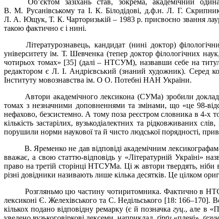
Об́́’єктом зазіхань став, зокрема, академічний оди
В.
М.
Русанівському та І.
К.
Білодідові,
д.ф.н. Л.
Г.
Скрипник
Л.
А.
Ющук, Т.
К.
Чарторизькій – 1983
р. присвоєно звання ла
такою фактично є і нині.
Літературознавець, кандидат (нині доктор) філологічн
університету ім. Т. Шевченка (тепер доктор філологічних наук,
чотирьох томах» [35] (далі – НТСУМ), назвавши себе на титул
редактором є Л.
І.
Андрієвський (знаний художник). Серед кор
Інституту мовознавства ім. О
О.
Потебні НАН України.
Автори академічного лексикона (СУМа) зробили докладн
томах з незначними доповненнями та змінами, що «це 98-відс
нефахово, безсистемно. А тому поза реєстром словника в 4-х т
кількість застарілих, вузькодіалектних та рідковживаних слі
порушили норми наукової та й чисто людської порядності, при
В. Яременко не дав відповіді академічним лексикографам
вважає, а свою статтю-відповідь у «Літературній Україні» наз
право на третій сторінці НТСУМа. Ці ж автори твердять, ніби
різні довідники називають лише кілька десятків. Це цілком ори
Розгляньмо цю частину чотиритомника. Фактично в НТС
лексиконі Є.
Желехівського та С.
Недільського [18: 166
–
170]. 
кількох подано відповідну ремарку (є й позначка
гуц
., але в «
уведено вузькоговіркові лексеми, наприклад,
ґ
ірґи
«плечі»,
ґезу