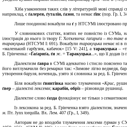
Хіба узаконення таких слів у літературній мові справді 
наприклад, є
ґ
алерея,
ґ
уталін, ґазон
, та немає
ґ
іпс
(пор. Гр. І, 3
Лише поодинокі вокабули на
ґ
у НТСУМі ілюстровано при
У словникових статтях, взятих не повністю із СУМа, на
ілюстрація до нього із твору Г. Хоткевича:
ґаґариґа – то таке 
таракуцька
(НТСУМ І: 691). Вокабули
таракуцька
немає ні в п
«маленький гарбузик, кабачок»
[
15 V: 241], а
таракуцька
– «т
Б.
Грінченка: «
Ґаґариґа, ґи
ж
. =
Таракуцька
...», що її додав і
Діалектизм
ґавра
в СУМ
і
адекватно і стисло пояснено т
його витлумачили без ремарки так: «Зимове лігво ведмедя, бар
утворення
баруля
, вочевидь, узято зі словника за ред. Б.
Грінченк
Біля вокабули
ґ
винтівка
маємо тлумачення «
Крис
, рушн
ґвер
– діалектні лексеми;
карабін, обріз
– різновиди рушниці.
Діалектне слово
ґазда
функціонує не тільки з семантикою 
Із лексикона за ред. Б.
Грінченка взято діалектизм, значе
м
. Пт. Jynx torquilla. Вх. Лем. 407 (Гр., І, 349).
Авторам не до вподоби тлумачення лексеми
ґурман
у СУ