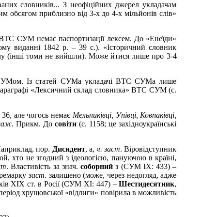
аних словників... З неофіційних джерел укладачам
им обсягом приблизно від 3-х до 4-х мільйонів слів»
в ВТС СУМ немає паспортизації лексем. До «Енеїди»
кому виданні 1842 р. – 39
с.
). «Історичний словник
му (інші томи не вийшли). Може йтися лише про 3
-
4
 СУМом. Із статей СУМа укладачі ВТС СУМа лише
у параграфі «Лексичний склад словника» ВТС СУМ (с.
 36, але чогось немає
Мельниківці, Упівці, Ковпаківці,
важ
. Прикм. До
совіти
(с. 1158; це західноукраїнські
Наприклад, пор.
Дисидент
, а,
ч. заст
. Віровідступник
Той, хто не згодний з ідеологією, пануючою в країні,
ст
. Властивість за знач
.
соборний
з (СУМ IX: 433) –
 ремарку
заст
. залишено (може, через недогляд, адже
ів XIX ст. в Росії (СУМ XI: 447) –
Шестидесятник
,
в період хрущовської «відлиги» повірила в можливість