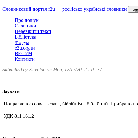
Skip
Словниковий портал r2u — російсько-українські словники
Togg
to
main
Про пошук
content
Словники
Перевірити текст
Бібліотека
Форум
e2u.org.ua
ВЕСУМ
Контакти
Submitted by
Kuvalda
on Mon, 12/17/2012 - 19:37
Зауваги
Поправлено: соава – слава, біблійнім – біблійний. Прибрано пов
УДК 811.161.2