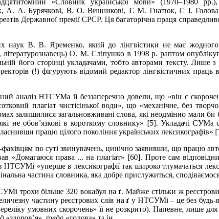
надцятитомний «Словник української мови» (1970
–
1980 pp.)
, А.
А.
Бурячкові, В.
О.
Винникові, Г.
М.
Гнатюк, С
І.
Голова
уреатів Державної премії СРСР. Ця багаторічна праця справедлив
их наук В.
В.
Яременко, який до лінгвістики не має жодного 
 літературознавець) О.
М.
Сліпушко в 1998 р. раптом опубліку
ьній його сторінці укладачами, тобто авторами тексту. Лише з
екторів (!) фігурують відомий редактор лінгвістичних праць в
ий аналіз НТСУМа й беззаперечно довели, що «він є скорочен
отковий плагіат чистісінької води», що «механічне, без твор
омах залишилися загальновживані слова, які неодмінно мали би 
в, які не обов’язкові в короткому словнику» [5]. Укладачі СУ
власнивши працю цілого покоління українських лексикографів» [
-фахівцям по
суті звинувачень, цинічно заявивши, що працю ав
вав «Домагаюся права ... на плагіат» [60]. Проте сам відповідн
 в НТСУМі «уперше в лексикографії так широко тлумачаться лек
гінальна частина словника, яка добре прислужиться, сподіваємос
УМі трохи більше 320 вокабул на
ґ
. Майже стільки ж реєстров
Величезну частину реєстрових слів на
ґ
у НТСУМі – це без будь-як
Переліку умовних скорочень» її не розкрито). Напевне, лише для
нд
«здоров’я»,
ґовда
«голова» та ін.