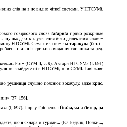
тивних слів на
ґ
не видно чіткої системи. У НТСУМі,
рового говіркового слова
ґаґариґа
прямо розкриває
Сліпушко дають тлумачення його діалектним словом
 самому НТСУМі. Семантика номена
таракуца
(бот.) –
облена стаття із третього видання словника за ред.
зневаж.
Рот» (СУМ
II
, с. 9). Автори НТСУМа (І, 691)
руля
не знайдете ні в НТСУМі, ні в СУМІ. Говіркове
лово
рушниця
слушно пояснює вокабулу, адже
крис,
ин» [37: 156].
таха (І, 697). Пор. у Грінченка:
Ґівґач, ча
и
ґівґор, ра
адаєте, що я скнара й гурман... (Ю. Бедзик, Полки...,