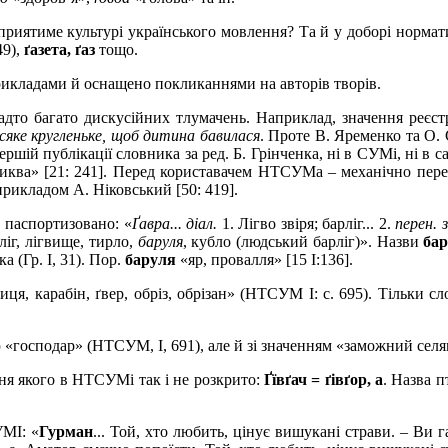
сприятиме культурі українського мовлення? Та й у доборі норма
49),
ґазета,
ґ
аз
тощо.
кладами й оснащено покликаннями на авторів творів.
дто багато дискусійних тлумачень. Наприклад, значення реєст
всяке кругленьке, щоб дитина бавилася
. Проте В.
Яременко та О.
ершій публікації словника за ред. Б.
Грінченка, ні в СУМ
і
, ні в
иква» [21: 241]. Перед користавачем НТСУМа – механічно перер
з прикладом А.
Ніковський [50: 419].
а паспортизовано: «
Ґ
авра... діал.
1. Лігво звіря; барліг... 2.
перен. 
ліг, лігвище, тирло,
баруля
, кубло (людський барліг)». Назви
ба
а (Гр. І, 31). Пор.
баруля
«яр, провалля» [15
І
:136].
иця, карабін, ґвер, обріз, обрізан» (НТСУМ І: с. 695). Тільки с
«господар» (НТСУМ, І, 691), але й зі значенням «заможний селян
ння якого в НТСУМі так і не розкрито:
Ґївґач = ґівґор, а
. Назва п
МІ: «
Гурман
... Той, хто любить, цінує вишукані страви. – Ви г