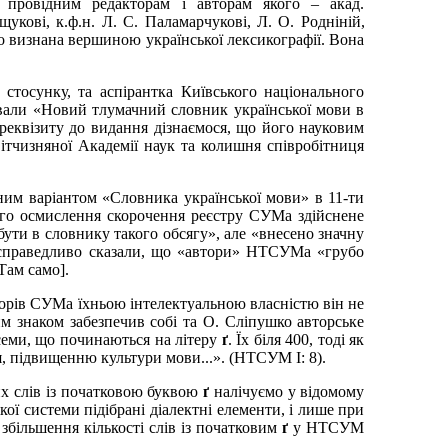
, провідним редакторам і авторам якого – акад.
щукові, к.ф.н. Л.
С.
Паламарчукові, Л.
О.
Родніній,
о визнана вершиною української лексикографії. Вона
стосунку, та аспірантка Київського національного
вали «Новий тлумачний словник української мови в
 реквізиту до видання дізнаємося, що його науковим
ітчизняної Академії наук та колишня співробітниця
им варіантом «Словника української мови» в 11-ти
чого осмислення скорочення реєстру СУМа здійснене
бути в словнику такого обсягу», але «внесено значну
Ма справедливо сказали, що «автори» НТСУМа «грубо
Там само].
торів СУМа їхньою інтелектуальною власністю він не
им знаком забезпечив собі та О.
Сліпушко авторське
семи, що починаються на літеру
ґ
.
Ї
х біля 400, тоді як
я, підвищенню культури мови...». (НТСУМ І: 8).
их слів із початковою буквою
ґ
налічуємо у відомому
ої системи підібрані діалектні елементи, і лише при
 збільшення кількості слів із початковим
ґ
у НТСУМ