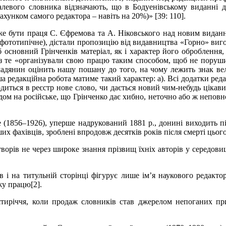
Далевого словника відзначають, що в Бодуенівському виданні д
ахунком самого редактора – навіть на 20%)» [39: 110].
же бути праця С.
Єфремова та А. Ніковського над новим виданн
е (фототипічне), дістали пропозицію від видавництва «Горно» ви
 основний Грінченків матеріал, як і характер його оброблення,
рез те «організували свою працю таким способом, щоб не поруш
адянин оцінить нашу пошану до того, на чому лежить знак вел
а редакційна робота матиме такий характер: а). Всі додатки ред
водиться в реєстр нове слово, чи дається новий чим-небудь ціка
дом на російське, що Грінченко дає хибно, неточно або ж неповно
 (1856
–
1926), уперше надрукований 1881 p., донині виходить п
ших фахівців, зроблен
і впродовж д
есятків років після смерті цього
ворів не через широке знання прізвищ їхніх авторів у середовищ
 і на титульній сторінці фігурує лише ім’я наукового редактор
ужу працю
[2]
.
тиріччя, коли продаж словників став джерелом непоганих при