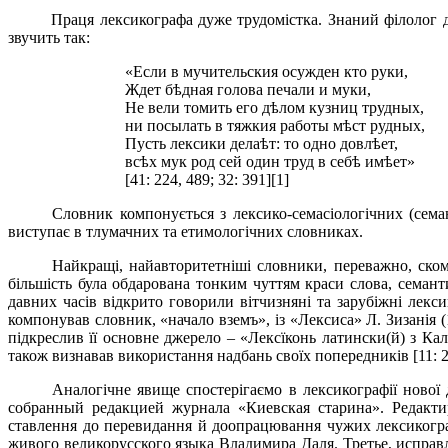
Праця лексикографа дуже трудомістка. Знаний філолог 
звучить так:
«Если в мучительския осужден кто руки,
Ждет б
ѣ
дная голова печали и муки,
Не вели томить его д
ѣ
лом кузниц
т
рудных,
ни посылать в тяжкия работы м
ѣ
ст рудных,
Пусть лексики дела
ѣ
т: то одно довл
ѣ
ет,
вс
ѣ
х мук род сей один труд в себ
ѣ
им
ѣ
ет»
[41: 224, 489; 32: 391]
[1]
Словник компонується з лексико-семасіологічних (семан
виступає в тлумачних та етимологічних словниках.
Найкращі, найавторитетніші словники, переважно, ском
більшість була обдарована тонким чуттям краси слова, семан
давних часів відкрито говорили вітчизняні та зарубіжні лекс
компонував словник, «начало вземъ», із «Лексиса» Л.
Зизанія 
підкреслив її основне джерело – «Лексїконь латински(й) з Кал
також визнавав використання надбань своїх попередників [11: 2
Аналогічне явище спостерігаємо в лексикографії нової 
собранный редакцией журнала «Киевская старина». Редакти
ставлення до перевидання й доопрацювання чужих лексикографі
живого великорусского языка Владимира Даля. Третье, исправ