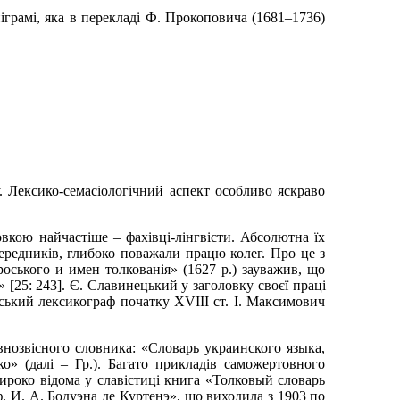
іграмі, яка в перекладі Ф. Прокоповича (1681
–
1736)
. Лексико-семасіологічний аспект особливо яскраво
вкою найчастіше – фахівці-лінгвісти. Абсолютна їх
ередників, глибоко поважали працю колег. Про це з
оського и имен толкованія» (1627 p.) зауважив, що
 [25: 243]. Є.
Славинецький у заголовку своєї праці
нський лексикограф початку XVIII ст. І.
Максимович
внозвісного словника: «Словарь украинского языка,
о» (далі – Гр.). Багато прикладів саможертовного
ироко відома у славістиці книга «Толковый словарь
. И.
А.
Бодуэна де Куртенэ», що виходила з 1903 по