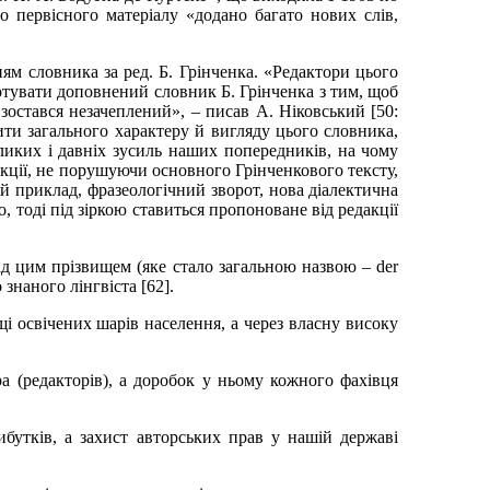
о первісного матеріалу «додано багато нових слів,
ям словника за ред. Б.
Грінченка. «Редактори цього
готувати доповнений словник Б.
Грінченка з тим, щоб
 зостався незачеплений», – писав А.
Ніковський [50:
ити загального характеру й вигляду цього словника,
иких і давніх зусиль наших попередників, на чому
акції, не порушуючи основного Грінченкового тексту,
вий приклад, фразеологічний зворот, нова діалектична
, тоді під зіркою ставиться пропоноване від редакції
ід цим прізвищем (яке стало загальною назвою – der
 знаного лінгвіста [62].
і освічених шарів населення, а через власну високу
а (редакторів), а доробок у ньому кожного фахівця
бутків, а захист авторських прав у нашій державі