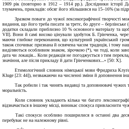
1909 рік (повторно в 1912 – 1914 pp.). Дослідники історії 
тлумачень,
прикладів: обсяг його збільшився на 15
–
16% (за підр
Зразком поваги до чужої лексикографічної творчості мо
видання, що його треба писати за третє, бо друге – берлінськ
додатки складали приблизно 10
% основного матеріалу та щоб
VII]. Вони й самі високо цінували здобуток Б. Грінченка, че
маючи глибоке переконання, що культурний український гром
також спочиває признана й освячена часом традиція, і тому наш
виділяються особливим знаком, зірочкою
(
*), чи тоді, коли за
дата чи локація... Коли редакція не погоджується з тим перекла
значіння, але після прикладу й дати Грінченкових...» [50: X].
Етимологічний словник німецької мови Фридриха Клуґе
Kluge [23:
44]), незважаючи на численні зміни й доповнення ін
Так робили і так чинять видавці та доповнювачі чужих т
моральність.
Коли словник укладають кілька чи багато лексикографів
відзначається в іншому місці, виникає спокуса привласнити ч
Такі спокуси особливо поширилися в останні два деся
перебуває не на належному рівні.