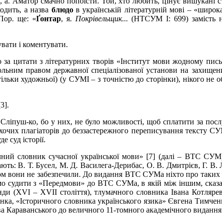
н
, а. Аматор смачно попоїсти. Той, хто любить, цінує вишукані 
одить, а назва
блюдо
в українській літературній мові – «широка
Пор. ще: «
Ґонтар
, я.
Покрівельщик
... (НТСУМ І: 699) замість
вати і коментувати.
 за цитати з літературних творів «Інститут мови жодному пись
ольним правом державної спеціалізованої установи на захищени
тільки художньої) (у СУМІ – з точністю до сторінки), нікого не
[3]
.
Сліпуш-ко, бо у них, не було можливості, щоб сплатити за посл
 охочих плагіаторів до беззастережного переписування тексту С
е суд історії.
ий словник сучасної української мови» [7] (далі – ВТС СУМ)
ють: В.
Т.
Бусел, М.
Д.
Василега-Дерибас, О.
В.
Дмитрієв, Г.
В.
аком вони не забезпечили. До видання ВТС СУМа ніхто про таких
мо судити з «Передмови» до ВТС СУМа, в якій між іншим, сказа
нди (XVI – XVII століття), тлумачного словника Івана Котляре
енка, «Історичного словника українського язика» Євгена Тимче
ва Караванського до величного
11
-томного академічного видання