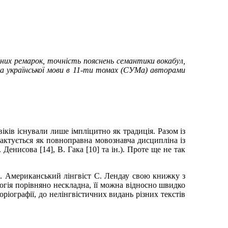
тних ремарок, точність пояснень семантики вокабул,
ка української мови в 11-ти томах (СУМа) авторами
іків існували лише імпліцитно як традиція. Разом із
рактується як повноправна мовознавча дисципліна із
.
Денисова [14], В.
Гака [10] та ін.). Проте ще не так
. Американський лінгвіст С.
Лендау свою книжку з
огія порівняно нескладна, її можна відносно швидко
ріографії, до нелінгвістичних видань різних текстів