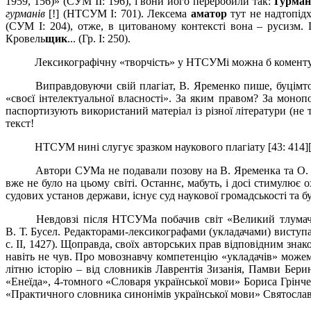
1959, 156)» (СУМ II: 196), і вони його переробили так:
Ґурма
гурманів
[!] (НТСУМ І: 701). Лексема
аматор
тут не надтопідх
(СУМ І: 204), отже, в цитованому контексті вона – русизм
.
Кровель
щик
... (Гр. І: 250).
Лексикографічну «творчість» у НТСУМі можна б коменту
Виправдовуючи свій плагіат, В.
Яременко пише, буцімто
«своєї інтелектуальної власності». За яким правом? За моноп
паспортизують використаний матеріал із різної літератури (не 
текст!
НТСУМ нині слугує зразком наукового плагіату [43: 414]
Автори СУМа не подавали позову на В.
Яременка та О.
вже не було на цьому світі. Останнє, мабуть, і досі стимулює
судових установ держави, існує суд наукової громадськості та буд
Невдовзі після НТСУМа побачив світ «Великий тлумачн
В.
Т.
Бусел. Редакторами-лексикографами (укладачами) виступа
с. II, 1427). Щоправда, своїх авторських прав відповідним зн
навіть не чув. Про мовознавчу компетенцію «укладачів» може
літню історію – від словників Лаврентія Зизанія, Памви Бери
«Енеїда», 4-томного «Словаря української мови» Бориса Грінч
«Практичного словника синонімів української мови» Святосла