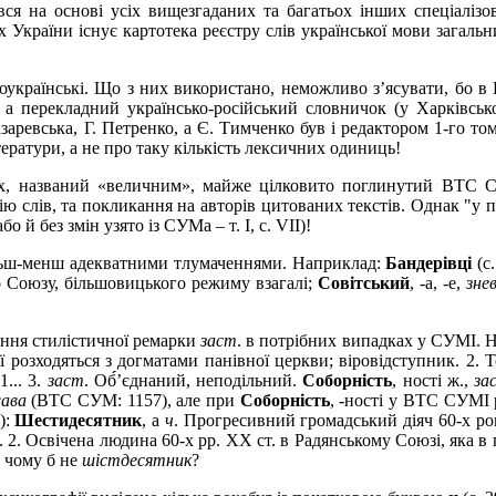
 на основі усіх вищезгаданих та багатьох інших спеціалізов
 України існує картотека реєстру слів української мови загальн
оукраїнські. Що з них використано, неможливо з’ясувати, бо 
, а перекладний українсько-російський словничок (у Харківсь
заревська, Г.
Петренко, а Є.
Тимченко був і редактором 1-го то
тератури, а не про таку кількість лексичних одиниць!
ах, названий «величним», майже цілковито поглинутий ВТС
ію слів, та покликання на авторів цитованих текстів. Однак "
 й без змін узято із СУМа – т. І, с. VII)!
ільш-менш адекватними тлумаченнями. Наприклад:
Бандерівці
(с.
о Союзу, більшовицького режиму взагалі;
Совітський
, -а, -е,
зне
ення стилістичної ремарки
заст
. в потрібних випадках у СУМІ. 
кої розходяться з догматами панівної церкви; віровідступник. 2. 
 1... 3.
заст
. Об́́’єднаний, неподільний.
Соборність
, ності ж.,
за
ава
(ВТС СУМ: 1157), але при
Соборність
, -ності у ВТС СУМІ
):
Шестидесятник
, а
ч
. Прогресивний громадський діяч 60-х рок
ї. 2. Освічена людина 60-х pp. XX ст. в Радянському Союзі, яка 
А чому б не
шістдесятник
?