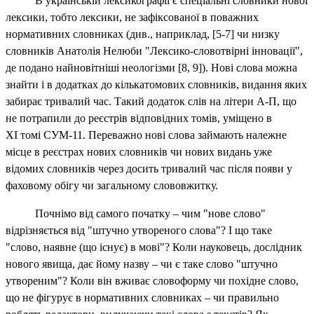
В українській лексикографії є спеціальні словники нової
лексики, тобто лексики, не зафіксованої в поважних
нормативних словниках (див., наприклад,
[5-7] чи низку
словників Анатолія Нелюби "
Лексико-словотвірні інновації
",
де подано найновітніші неологізми [8, 9])
. Нові слова можна
знайти і в додатках до кількатомових словників, видання яких
забирає тривалий час. Такий додаток слів на літери А‑П, що
не потрапили до реєстрів відповідних томів, уміщено в
ХІ томі СУМ‑11. Переважно нові слова займають належне
місце в реєстрах нових словників чи нових видань уже
відомих словників через досить тривалий час після появи у
фаховому обігу чи загальному слововжитку.
Почнімо від самого початку – чим "нове слово"
відрізняється від "штучно утвореного слова"? І що таке
"слово, наявне
(що існує) в мові"? Коли науковець, дослідник
нового явища, дає йому назву – чи є таке слово "штучно
утвореним"? Коли він вживає словоформу чи похідне слово,
що не фігурує в нормативних словниках – чи правильно