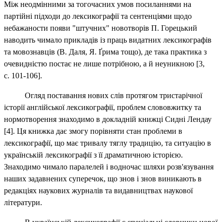
Між неодмінними за тогочасних умов посиланнями на
партійні підходи до лексикографії та сентенціями щодо
небажаности появи "штучних" новотворів П. Горецький
наводить чимало прикладів із праць видатних лексикографів
та мовознавців (В. Даля, Я. Ґрима тощо), де така практика з
очевидністю постає не лише потрібною, а й неуникною [3,
с. 101‑106].
Огляд поставання нових слів протягом тристарічної
історії англійської лексикографії, проблем слововжитку та
нормотворення знаходимо в докладній книжці Сидні Лендау
[4]. Ця книжка дає змогу порівняти стан проблеми в
лексикографії, що має тривалу тяглу традицію, та ситуацію в
українській лексикографії з її драматичною історією.
Знаходимо чимало паралелей і водночас шляхи розв'язування
наших задавнених суперечок, що знов і знов виникають в
редакціях наукових журналів та видавництвах наукової
літератури.