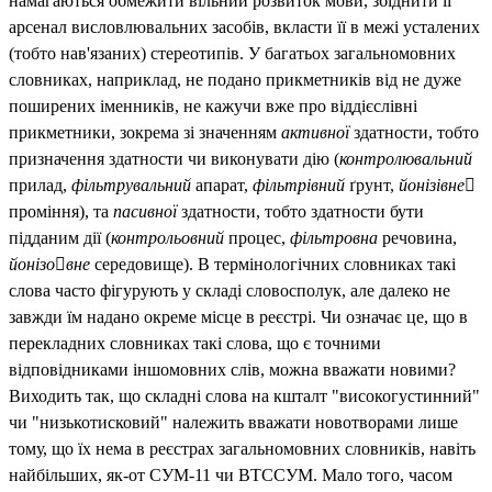
намагаються обмежити вільний розвиток мови, збіднити її
арсенал висловлювальних засобів, вкласти її в межі усталених
(тобто нав'язаних) стереотипів. У багатьох загальномовних
словниках, наприклад, не подано прикметників від не дуже
поширених іменників, не кажучи вже про віддієслівні
прикметники, зокрема зі значенням
активної
здатности, тобто
призначення здатности чи виконувати дію (
контролювальний
прилад,
фільтрувальний
апарат,
фільтрівний
ґрунт,
йонізівне
проміння), та
пасивної
здатности, тобто здатности бути
підданим дії (
контрольовний
процес,
фільтровна
речовина,
йонізовне
середовище). В термінологічних словниках такі
слова часто фігурують у складі словосполук, але далеко не
завжди їм надано окреме місце в реєстрі. Чи означає це, що в
перекладних словниках такі слова, що є точними
відповідниками іншомовних слів, можна вважати новими?
Виходить так, що складні слова на кшталт "високогустинний"
чи "низькотисковий" належить вважати новотворами лише
тому, що їх нема в реєстрах загальномовних словників, навіть
найбільших, як-от СУМ-11 чи ВТССУМ.
Мало того, часом