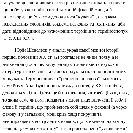
залучали до словникових реєстрів не лише слова та сполуки,
що побутували в літературі та живій фаховій мові, а й
новотвори, що їх часом доводилося "кувати" укладачам
перекладних словників, зокрема наукових та технічних, аби
дати відповідники до чужомовних термінів та терміносполук
[1, с. ХІІІ-
XIV
].
Юрій Шевельов у аналізі української мовної історії
першої половини ХХ ст. [2] розглядає не лише появу, а й
зникнення (точніше, вилучення) зі словників та наукової
літератури тисяч слів та словосполук на підставі політичних
міркувань. Терміносполука "репресовані слова" належить
саме йому. Аналізуючи цю книжку з погляду
XXI
сторіччя,
доводиться відповідати ще й на питання, чи треба (і якщо так,
то яким саме чином) подавати у словниках вилучені й забуті
слова й терміни, що пробивають собі шлях у фаховій (а через
фахову й у загальній) мові крізь хащі покручів та
невиправданих кострубатих кальок, що їх введено на заміну
"слів нацдемівського типу" й тепер оголошено "усталеними"