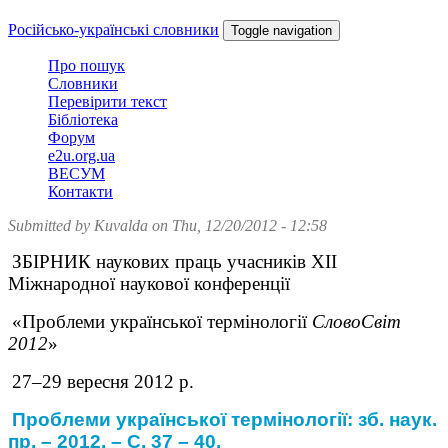
Skip
Російсько-українські словники
Toggle navigation
to
main
Про пошук
content
Словники
Перевірити текст
Бібліотека
Форум
e2u.org.ua
ВЕСУМ
Контакти
Submitted by
Kuvalda
on Thu, 12/20/2012 - 12:58
ЗБІРНИК
наукових праць учасників
XII
Міжнародної наукової конференції
«
Проблеми української термінології
СловоСвіт
20
12
»
27–29
вересня 20
12
р.
Проблеми української термінології: зб. наук.
пр.
–
2012.
–
С.
37
– 40
.