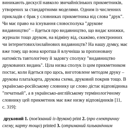
виникають дискусії навколо звичайнісіньких прикметників,
утворених за стандартними моделями. Одним із численних
прикладів є брак у словниках прикметника від слова "друк".
Чи має право на існування словосполука "друкове
видавництво" – йдеться про видавництво, що видає книжки,
журнали тощо друком, на відміну від, скажімо, електронних
чи інтернетових/онлайнових видавництв? На нашу думку, має
вже тому, що вона коротша й влучніша за пропоновану
натомість тавтологічну й задовгу сполуку "видавництво
друкованих видань". Ціла низка сполук із цим прикметником
постає, коли йдеться про щось, виготовлене методом друку –
друкова плата/карта, друкова схема, друковий покрив тощо. В
українсько-російському словнику це слово дістає відповідника
"печатный", а в українсько-англійському термінологічному
словнику цей прикметник має вже низку відповідників [11,
с. 319]:
др
у
ковий
1.
(
пов
'
язаний
із
друком
) print
2.
(
про
електричну
схему
,
карту
тощо
) printed
3.
(
отриманий ґальванічним