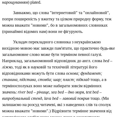
нарощуванням
)
plated
.
Завважмо, що слова "інтернетовий" та "онлайновий",
попри поширеність у вжитку та цілком природну форму, теж
можна вважати "новими", бо в загальномовних словниках
(принаймні відомих нам) вони не фігурують.
Укладач перекладного словника з неукраїнською
вихідною мовою має завжди пам'ятати, що практично будь-яке
загальномовне слово може бути терміном певної галузі.
Наприклад, загальномовний відповідник до англ. слова
bed
–
ліжко
, тоді як в науковій та технічній літературі його
відповідниками можуть бути слова
основа; фундамент;
станина, підстава, стовба; шар; пласт; підклад
тощо, а в
терміносполуках воно може набирати зовсім відмінних
значень:
river
bed
–
річище
,
sea
bed
–
дно моря
,
test
bed
–
випробувальний стенд
,
lava
bed
–
лавовий покрив
тощо. (Ми
залишаємо на розсуд читачеві, які з наведених слів та сполук
можна вважати "новими".) Відрізнити термінне значення від