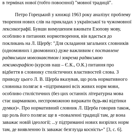
в термінах нової (тобто повоєнної) "мовної традиції".
Петро Горецький у книжці 1963 року аналізує проблему
творення нових слів на прикладах з української та чужомовної
лексикографії. Бувши вимушеним вживати Езопову мову,
особливо в питаннях нормотворення, він вдається до
покликань на Л. Щербу: "
Для складання загальних словників
(одномовних і двомовних) дуже важливим є
поставлене
радянським мовознавством і зокрема радянською
лексикографією
(курсив наш – Є.К., О.К.) питання про
відбиття в словнику стилістичних властивостей слова. З
приводу цього Л. В. Щерба вказував, що роль нормативного
словника полягає в «підтриманні всіх живих норм мови,
особливо стилістичних (без цих останніх літературна мова
стає шарманкою, неспроможною виражати будь-які відтінки
думки)». Про нормативний словник Л. Щерба говорив також,
що роль його полягає ще в «поваленні традиції там, де вона
заважає новій ідеології; ...у підтриманні нових визрілих норм
там, де виявленню їх заважає безглузда косність»" [3, с. 6].