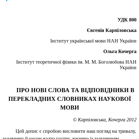
УДК 800
Євгенія Карпіловська
Інститут української мови НАН України
Ольга Кочерга
Інститут теоретичної фізики ім. М.
M
. Боголюбова НАН
України
ПРО НОВІ СЛОВА ТА ВІДПОВІДНИКИ В
ПЕРЕКЛАДНИХ СЛОВНИКАХ НАУКОВОЇ
МОВИ
© Карпіловська, Кочерга 2012
Цей допис є спробою висловити наш погляд на тривалу,
задавнену й часом надто гостру, зокрема із залученням