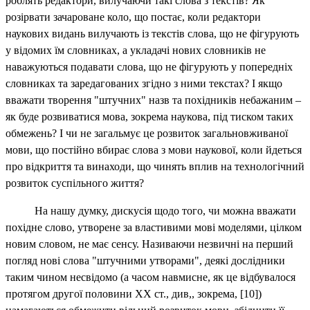
роблять редактори, вилучаючи такі слова з текстів? Як
розірвати зачароване коло, що постає, коли редактори
наукових видань вилучають із текстів слова, що не фігурують
у відомих їм словниках, а укладачі нових словників не
наважуються подавати слова, що не фігурують у попередніх
словниках та заредагованих згідно з ними текстах? І якщо
вважати творення "штучних" назв та похідників небажаним –
як буде розвиватися мова, зокрема наукова, під тиском таких
обмежень? І чи не загальмує це розвиток загальновживаної
мови, що постійно вбирає слова з мови наукової, коли йдеться
про відкриття та винаходи, що чинять вплив на технологічний
розвиток суспільного життя?
На нашу думку, дискусія щодо того, чи можна вважати
похідне слово, утворене за властивими мові моделями, цілком
новим словом, не має сенсу. Називаючи незвичні на перший
погляд нові слова "штучними утворами", деякі дослідники
таким чином несвідомо (а часом навмисне, як це відбувалося
протягом другої половини ХХ ст., див,, зокрема, [10])