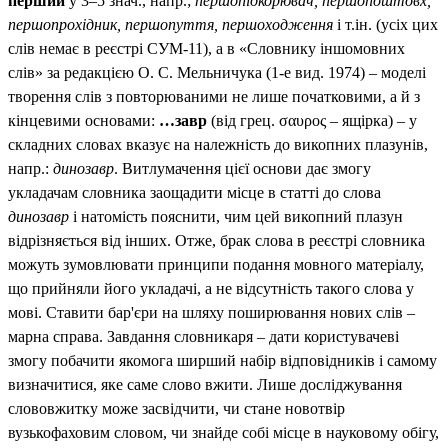
перший
у 3–5 знач., напр.;
першопідкорювач, першопоштовх,
першопрохідник, першопуття, першоходження
і т.ін. (усіх цих
слів немає в реєстрі СУМ‑11), а в «Словнику іншомовних
слів» за редакцією О. С. Мельничука (1-е вид. 1974) – моделі
творення слів з повторюваними не лише початковими, а й з
кінцевими основами:
…завр
(від грец. σαυρος – ящірка) – у
складних словах вказує на належність до викопних плазунів,
напр.:
динозавр
. Витлумачення цієї основи дає змогу
укладачам словника заощадити місце в статті до слова
динозавр
і натомість пояснити, чим цей викопний плазун
відрізняється від інших. Отже, брак слова в реєстрі словника
можуть зумовлювати принципи подання мовного матеріалу,
що прийняли його укладачі, а не відсутність такого слова у
мові. Ставити бар'єри на шляху поширювання нових слів –
марна справа. Завдання словникаря – дати користувачеві
змогу побачити якомога ширший набір відповідників і самому
визначитися, яке саме слово вжити. Лише досліджування
слововжитку може засвідчити, чи стане новотвір
вузькофаховим словом, чи знайде собі місце в науковому обігу,