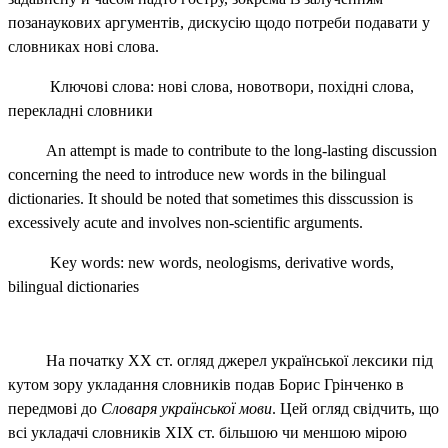
позанаукових аргументів, дискусію щодо потреби подавати у
словниках нові слова.
Ключові слова: нові слова, новотвори,
похідні слова,
перекладні словники
An attempt is made to contribute to the long-lasting discussion
concerning the
need to introduce new words in the bilingual
dictionaries. It should be noted that
sometimes this disscussion is
excessively acute and involves non-scientific arguments
.
Key words
:
new words
,
neologisms
,
derivative words,
bilingual dictionaries
На початку ХХ ст. огляд джерел української лексики під
кутом зору укладання словників подав Борис Грінченко в
передмові до
Словаря української мови
. Цей огляд свідчить, що
всі укладачі словників
XIX
ст. більшою чи меншою мірою