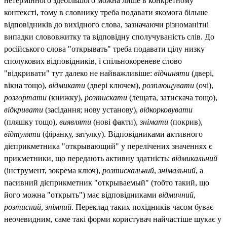
нетермінного здебільшого можна лише в конкретному
контексті, тому в словнику треба подавати якомога більше
відповідників до вихідного слова, зазначаючи різноманітні
випадки слововжитку та відповідну сполучуваність слів. До
російського слова "открывать" треба подавати цілу низку
сполукових відповідників, і спільнокореневе слово
"відкривати" тут далеко не найважливіше:
відчиняти
(двері,
вікна тощо),
відмикати
(двері ключем),
розплющувати
(очі),
розгортати
(книжку),
розтискати
(лещата, затискача тощо),
відкривати
(засідання; нову установу),
відкорковувати
(пляшку тощо),
виявляти
(нові факти),
знімати
(покрив),
відтуляти
(фіранку, затулку). Відповідниками активного
дієприкметника "открывающий" у перелічених значеннях є
прикметники, що передають активну здатність:
відмикальний
(інструмент, зокрема ключ),
розтискальний
,
знімальний
, а
пасивний дієприкметник "открываемый" (тобто такий, що
його можна "открыть") має відповідниками
відмичний
,
розтисний
,
знімний
. Переклад таких похідників часом буває
неочевидним, саме такі форми користувач найчастіше шукає у