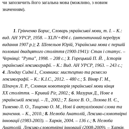
чи запозичить його загальна мова (можливо, з новим
значенням).
1
. Грінченко Борис, Словарь української мови, т. І
. –
К.:
вид. АН УРСР, 1958. –
XLIV
+494 с. (автентичний передрук
видання 1907 р.)
;
2
. Шевельов Юрій,
Українська мова є першій
половині двадцятого століття (1900-1941): Стан і статус. –
Чернівці: "Рута", 1998. – 208 с.;
3
. Горецький
П.
Й.
, Історія
української лексикографії
. –
К.:
В
ид. АН УРСР, 1963
. –
243 с.
;
4
. Лендау
Сидні І., Словники: мистецтво та ремесло
лексикографії. – К.: К.І.С., 2012. – 480 с.
;
5
.
Віняр Г. М.,
Шпачук Л. Р., Словник новотворів української мови кінця
ХХ століття. – Кривий Ріг, 2002.
;
6
. Мазурик Д., Нове в
українській лексиці. – Л., 2002.
;
7
.
Балог В. О., Лозова Н. Є.,
Тименко Л. О., Тищенко О. М., Нові й актуалізовані слова та
значення. – К., 2010.
;
8.
Нелюба Анатолій, Лексико-словотвірні
інновації (1983‑2003)
. – Харків, 2004. – 136 с.;
9.
Нелюба
Анатолій, Лексико-словотвірні інновації (2008‑2009)
. – Харків,