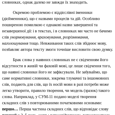
словниках, однак далеко не завжди їх знаходить.
Окремою проблемою є віддієслівні іменники
(дієйменники), що є назвами процесів та дій. Особливо
поширеною помилкою є однакові назви завершеної та
незавершеної дії: і в текстах, і в словниках ми часто не бачимо
слів
унормовування, враховування, розрізнювання,
наголошування
тощо. Невживання таких слів збіднює мову,
позбавляє автора тексту змоги точніше висловити свою думку.
Брак слова у наявних словниках не є свідченням його
відсутности в живій чи фаховій мові, це лише свідчення того,
що наявні словники його не зафіксували. Не забуваймо, що
саме нормативні словники, зокрема тлумачні та іншомовних
слів, подають для слів, що їх носій мови в разі потреби може
легко утворити, правило творення, чи модель (зразок) такого
слова. Наприклад, у СУМ‑11 подано моделі творення
складних слів з повторюваними початковими основами:
першо…
Перша частина складних слів, що відповідає слову